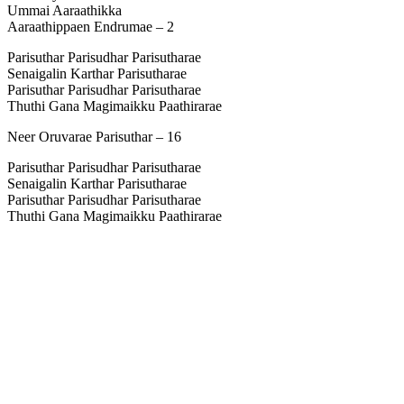
Ummai Aaraathikka
Aaraathippaen Endrumae – 2
Parisuthar Parisudhar Parisutharae
Senaigalin Karthar Parisutharae
Parisuthar Parisudhar Parisutharae
Thuthi Gana Magimaikku Paathirarae
Neer Oruvarae Parisuthar – 16
Parisuthar Parisudhar Parisutharae
Senaigalin Karthar Parisutharae
Parisuthar Parisudhar Parisutharae
Thuthi Gana Magimaikku Paathirarae