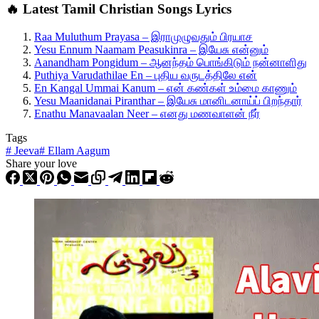
🔥 Latest Tamil Christian Songs Lyrics
Raa Muluthum Prayasa – இராமுழுவதும் பிரயாச
Yesu Ennum Naamam Peasukinra – இயேசு என்னும்
Aanandham Pongidum – ஆனந்தம் பொங்கிடும் நன்னாளிது
Puthiya Varudathilae En – புதிய வருடத்திலே என்
En Kangal Ummai Kanum – என் கண்கள் உம்மை காணும்
Yesu Maanidanai Piranthar – இயேசு மானிடனாய்ப் பிறந்தார்
Enathu Manavaalan Neer – எனது மணவாளன் நீர்
Tags
#
Jeeva
#
Ellam Aagum
Share your love