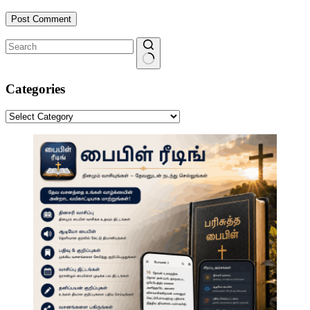
Post Comment
No
results
Categories
Categories