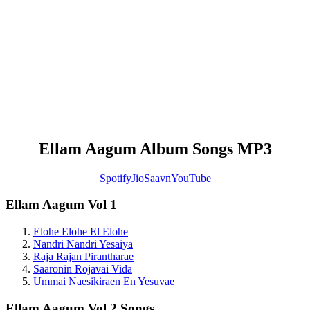
Ellam Aagum Album Songs MP3
Spotify
JioSaavn
YouTube
Ellam Aagum Vol 1
Elohe Elohe El Elohe
Nandri Nandri Yesaiya
Raja Rajan Pirantharae
Saaronin Rojavai Vida
Ummai Naesikiraen En Yesuvae
Ellam Aagum Vol 2 Songs