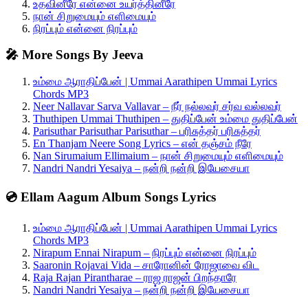
உதவினீரே என்னை உயர்த்தினீரே
நான் சிறுமையும் எளிமையும்
நிரப்பும் என்னை நிரப்பும்
🎤 More Songs By Jeeva
உம்மை ஆராதிப்பேன் | Ummai Aarathipen Ummai Lyrics
Chords MP3
Neer Nallavar Sarva Vallavar – நீர் நல்லவர் சர்வ வல்லவர்
Thuthipen Ummai Thuthipen – துதிப்பேன் உம்மை துதிப்பேன்
Parisuthar Parisuthar Parisuthar – பரிசுத்தர் பரிசுத்தர்
En Thanjam Neere Song Lyrics – என் தஞ்சம் நீரே
Nan Sirumaium Ellimaium – நான் சிறுமையும் எளிமையும்
Nandri Nandri Yesaiya – நன்றி நன்றி இயேசையா
💿 Ellam Aagum Album Songs Lyrics
உம்மை ஆராதிப்பேன் | Ummai Aarathipen Ummai Lyrics
Chords MP3
Nirapum Ennai Nirapum – நிரப்பும் என்னை நிரப்பும்
Saaronin Rojavai Vida – சாரோனின் ரோஜாவை விட
Raja Rajan Pirantharae – ராஜ ராஜன் பிறந்தாரே
Nandri Nandri Yesaiya – நன்றி நன்றி இயேசையா