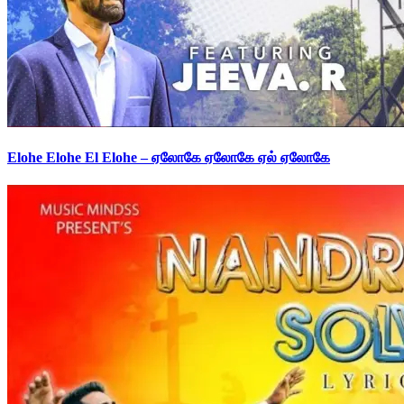
Elohe Elohe El Elohe – ஏலோகே ஏலோகே ஏல் ஏலோகே