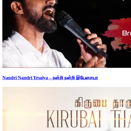
Nandri Nandri Yesaiya – நன்றி நன்றி இயேசையா