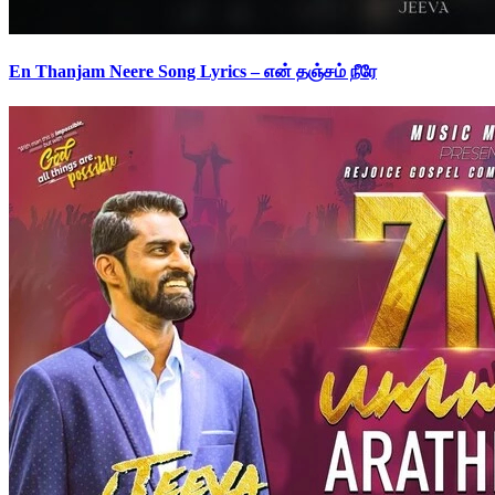
En Thanjam Neere Song Lyrics – என் தஞ்சம் நீரே