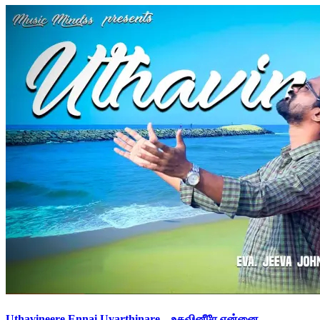
Uthavineere Ennai Uyarthinare – உதவினீரே என்னை