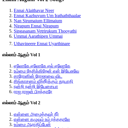
Ennai Alaithavar Neer
Ennai Kazhuvum Um Irathaththaalae
Nan Sirumaium Ellimaium
Nirapum Ennai Nirapum
Singasanam Vetrirukum Thooyathi
Ummai Aarathipen Ummai
Uthavineere Ennai Uyarthinare
எல்லாம் ஆகும் Vol 1
ஏலோகே ஏலோகே ஏல் ஏலோகே
உம்மை நேசிக்கிறேன் என் இயேசுவே
சாரோனின் ரோஜாவை விட
சிங்காசனம் வீற்றீர்க்கும் தூயாதி
நன்றி நன்றி இயேசையா
ராஜ ராஜன் பிறந்தாரே
எல்லாம் ஆகும் Vol 2
என்னை அழைத்தவர் நீர்
என்னை கழுவும் உம் ரத்ததாலே
உம்மை ஆராதிப்பேன்