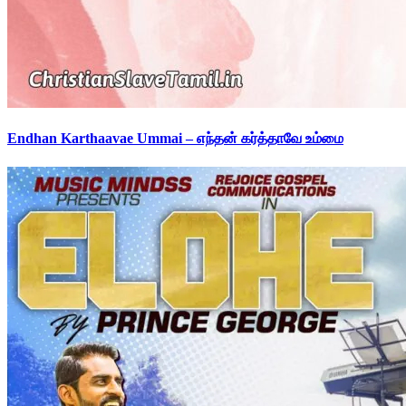
Endhan Karthaavae Ummai – எந்தன் கர்த்தாவே உம்மை