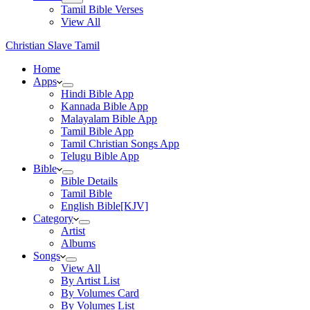
Tamil Bible Verses
View All
Christian Slave Tamil
Home
Apps
Hindi Bible App
Kannada Bible App
Malayalam Bible App
Tamil Bible App
Tamil Christian Songs App
Telugu Bible App
Bible
Bible Details
Tamil Bible
English Bible[KJV]
Category
Artist
Albums
Songs
View All
By Artist List
By Volumes Card
By Volumes List