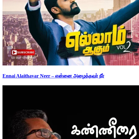
Ennai Alaithavar Neer – என்னை அழைத்தவர் நீர்