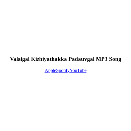
Valaigal Kizhiyathakka Padauvgal MP3 Song
Apple
Spotify
YouTube