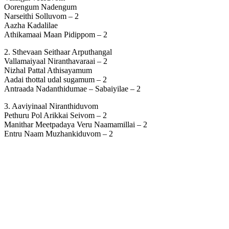
Oorengum Nadengum
Narseithi Solluvom – 2
Aazha Kadalilae
Athikamaai Maan Pidippom – 2
2. Sthevaan Seithaar Arputhangal
Vallamaiyaal Niranthavaraai – 2
Nizhal Pattal Athisayamum
Aadai thottal udal sugamum – 2
Antraada Nadanthidumae – Sabaiyilae – 2
3. Aaviyinaal Niranthiduvom
Pethuru Pol Arikkai Seivom – 2
Manithar Meetpadaya Veru Naamamillai – 2
Entru Naam Muzhankiduvom – 2