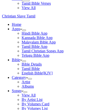
Tamil Bible Verses
View All
Christian Slave Tamil
Home
Apps
Hindi Bible App
Kannada Bible App
Malayalam Bible App
Tamil Bible App
Tamil Christian Songs App
Telugu Bible App
Bible
Bible Details
Tamil Bible
English Bible[KJV]
Category
Artist
Albums
Songs
View All
By Artist List
By Volumes Card
By Volumes List