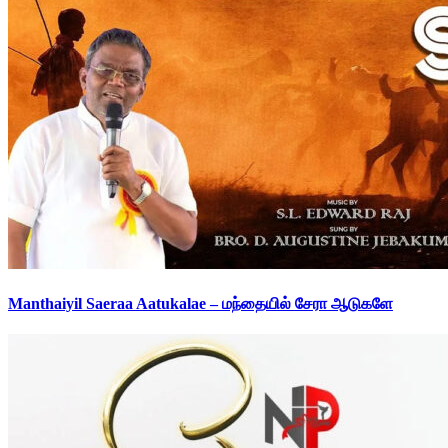
Manthaiyil Saeraa Aatukalae – மந்தையில் சேரா ஆடுகளே