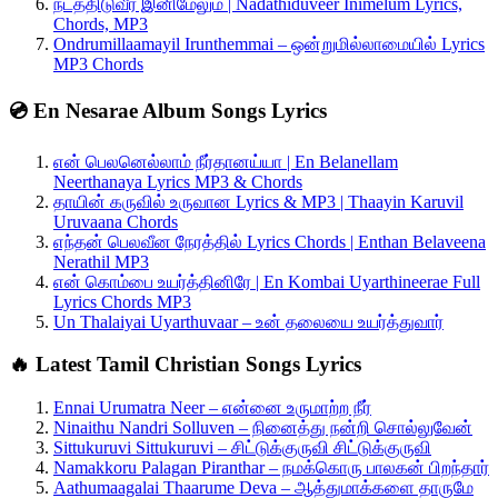
நடத்திடுவீர் இனிமேலும் | Nadathiduveer Inimelum Lyrics,
Chords, MP3
Ondrumillaamayil Irunthemmai – ஒன்றுமில்லாமையில் Lyrics
MP3 Chords
💿 En Nesarae Album Songs Lyrics
என் பெலனெல்லாம் நீர்தானய்யா | En Belanellam
Neerthanaya Lyrics MP3 & Chords
தாயின் கருவில் உருவான Lyrics & MP3 | Thaayin Karuvil
Uruvaana Chords
எந்தன் பெலவீன நேரத்தில் Lyrics Chords | Enthan Belaveena
Nerathil MP3
என் கொம்பை உயர்த்தினிரே | En Kombai Uyarthineerae Full
Lyrics Chords MP3
Un Thalaiyai Uyarthuvaar – உன் தலையை உயர்த்துவார்
🔥 Latest Tamil Christian Songs Lyrics
Ennai Urumatra Neer – என்னை உருமாற்ற நீர்
Ninaithu Nandri Solluven – நினைத்து நன்றி சொல்லுவேன்
Sittukuruvi Sittukuruvi – சிட்டுக்குருவி சிட்டுக்குருவி
Namakkoru Palagan Piranthar – நமக்கொரு பாலகன் பிறந்தார்
Aathumaagalai Thaarume Deva – ஆத்துமாக்களை தாருமே