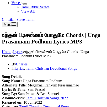
Verses
Tamil Bible Verses
View All
Christian Slave Tamil
Menu
உந்தன் பிரசன்னம் போதுமே Chords | Unga
Prasannam Podhum Lyrics MP3
Home
Lyrics
உந்தன் பிரசன்னம் போதுமே Chords | Unga
Prasannam Podhum Lyrics MP3
By
Charles
In
Lyrics
,
Tamil Christian Devotional Songs
Song Details
Song Name:
Unga Prasannam Podhum
Alternate Title:
Megamaai Irankum Pirasannamae
Lyrics & Tune:
Sam Prasad
Sung By:
Sam Prasad & Ben Samuel
Album/Series:
Tamil Christian Songs 2022
Released on:
10 Jun 2022
Category:
Tamil Christian Devotional Songs