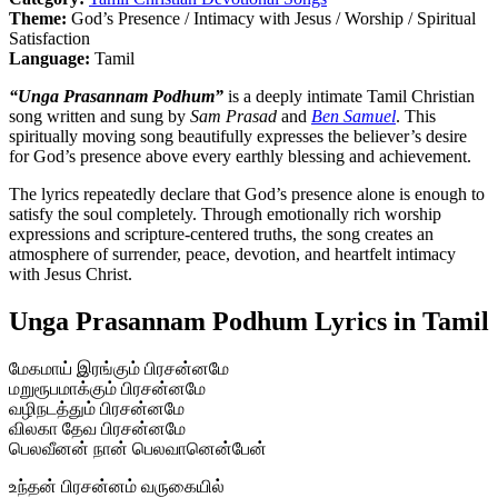
Theme:
God’s Presence / Intimacy with Jesus / Worship / Spiritual
Satisfaction
Language:
Tamil
“Unga Prasannam Podhum”
is a deeply intimate Tamil Christian
song written and sung by
Sam Prasad
and
Ben Samuel
. This
spiritually moving song beautifully expresses the believer’s desire
for God’s presence above every earthly blessing and achievement.
The lyrics repeatedly declare that God’s presence alone is enough to
satisfy the soul completely. Through emotionally rich worship
expressions and scripture-centered truths, the song creates an
atmosphere of surrender, peace, devotion, and heartfelt intimacy
with Jesus Christ.
Unga Prasannam Podhum Lyrics in Tamil
மேகமாய் இரங்கும் பிரசன்னமே
மறுரூபமாக்கும் பிரசன்னமே
வழிநடத்தும் பிரசன்னமே
விலகா தேவ பிரசன்னமே
பெலவீனன் நான் பெலவானென்பேன்
உந்தன் பிரசன்னம் வருகையில்