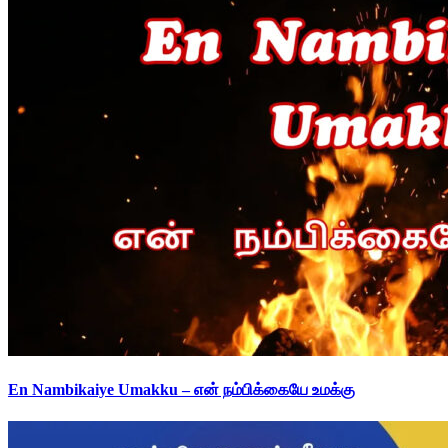
En Nambikaiye Umakku – என் நம்பிக்கையே உமக்கு