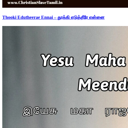
Thooki Edutheerae Ennai – தூக்கி எடுத்தீரே என்னை