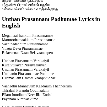
எந்தன் விசுவாச ஓட்டத்தில்
உந்தனின் பிரசன்னமே போதுமே
உள்ளமெல்லாம் உம்மை வாஞ்சிக்குதே
Unthan Prasannam Podhumae Lyrics in
English
Megamaai Irankum Pirasannamae
Maruroobamaakkum Pirasannamae
Vazhinadadhum Pirasannamae
Vilaga Deva Pirasannamae
Belaveenan Naan Belavaanenpen
Undhan Pirasannam Varukaiyil
Kuraivullavan Niraivaakuven
Undhan Pirasannam Varukaiyil
Undhanin Pirasannamae Podhume
Ullamaellam Ummai Vaanjkkudhae
Vaanadhu Mannavum Kaadaium Thanneerum
Thiralaai Purandu Oodinaalum
Ellam Irundhum Neer Illai Endral
Payanam Niraivaakumo