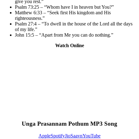
give you rest.”
Psalm 73:25 – “Whom have I in heaven but You?”
Matthew 6:33 – “Seek first His kingdom and His
righteousness.”
Psalm 27:4 – “To dwell in the house of the Lord all the days
of my life.”
John 15:5 – “Apart from Me you can do nothing.”
Watch Online
Unga Prasannam Pothum MP3 Song
Apple
Spotify
JioSaavn
YouTube