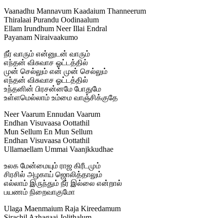
Vaanadhu Mannavum Kaadaium Thanneerum
Thiralaai Purandu Oodinaalum
Ellam Irundhum Neer Illai Endral
Payanam Niraivaakumo
நீர் வாரும் என்னுடன் வாரும்
எந்தன் விசுவாச ஓட்டத்தில்
முன் செல்லும் என் முன் செல்லும்
எந்தன் விசுவாச ஓட்டத்தில்
உந்தனின் பிரசன்னமே போதுமே
உள்ளமெல்லாம் உம்மை வாஞ்சிக்குதே
Neer Vaarum Ennudan Vaarum
Endhan Visuvaasa Oottathil
Mun Sellum En Mun Sellum
Endhan Visuvaasa Oottathil
Ullamaellam Ummai Vaanjkkudhae
உலக மேன்மையும் ராஜ கிரீடமும்
சிரசில் அழகாய் ஜொலித்தாலும்
எல்லாம் இருந்தும் நீர் இல்லை என்றால்
பயணம் நிறைவாகுமோ
Ulaga Maenmaium Raja Kireedamum
Sirachil Azhagaai Jolithalum