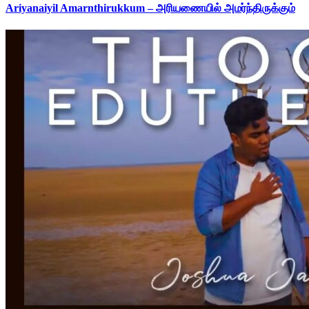
Ariyanaiyil Amarnthirukkum – அரியணையில் அமர்ந்திருக்கும்