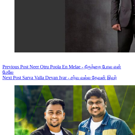
Previous
Post
Neer Otru Poola En Melae - நீரூற்றை போல என்
மேலே
Next
Post
Sarva Valla Devan Ivar - சர்வ வல்ல தேவன் இவர்