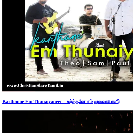
Karthanae Em Thunaiyaneer – கர்த்தனே எம் துணையானீர்