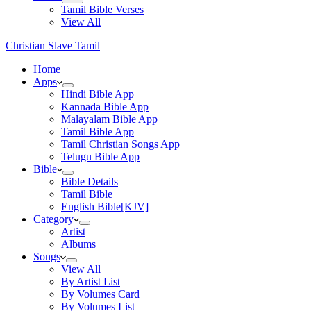
Tamil Bible Verses
View All
Christian Slave Tamil
Home
Apps
Hindi Bible App
Kannada Bible App
Malayalam Bible App
Tamil Bible App
Tamil Christian Songs App
Telugu Bible App
Bible
Bible Details
Tamil Bible
English Bible[KJV]
Category
Artist
Albums
Songs
View All
By Artist List
By Volumes Card
By Volumes List