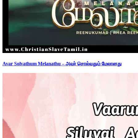
Avar Solvathum Melanathu – அவர் சொல்வதும் மேலானது