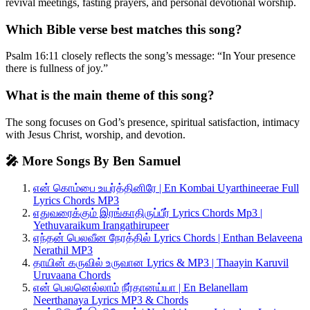
revival meetings, fasting prayers, and personal devotional worship.
Which Bible verse best matches this song?
Psalm 16:11 closely reflects the song’s message: “In Your presence
there is fullness of joy.”
What is the main theme of this song?
The song focuses on God’s presence, spiritual satisfaction, intimacy
with Jesus Christ, worship, and devotion.
🎤 More Songs By Ben Samuel
என் கொம்பை உயர்த்தினிரே | En Kombai Uyarthineerae Full
Lyrics Chords MP3
எதுவரைக்கும் இரங்காதிருப்பீர் Lyrics Chords Mp3 |
Yethuvaraikum Irangathirupeer
எந்தன் பெலவீன நேரத்தில் Lyrics Chords | Enthan Belaveena
Nerathil MP3
தாயின் கருவில் உருவான Lyrics & MP3 | Thaayin Karuvil
Uruvaana Chords
என் பெலனெல்லாம் நீர்தானய்யா | En Belanellam
Neerthanaya Lyrics MP3 & Chords