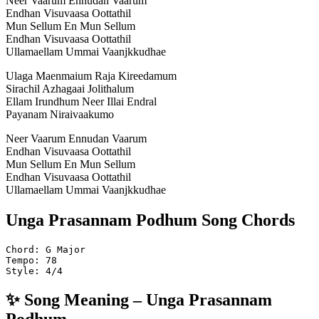
Neer Vaarum Ennudan Vaarum
Endhan Visuvaasa Oottathil
Mun Sellum En Mun Sellum
Endhan Visuvaasa Oottathil
Ullamaellam Ummai Vaanjkkudhae
Ulaga Maenmaium Raja Kireedamum
Sirachil Azhagaai Jolithalum
Ellam Irundhum Neer Illai Endral
Payanam Niraivaakumo
Neer Vaarum Ennudan Vaarum
Endhan Visuvaasa Oottathil
Mun Sellum En Mun Sellum
Endhan Visuvaasa Oottathil
Ullamaellam Ummai Vaanjkkudhae
Unga Prasannam Podhum Song Chords
Chord: G Major
Tempo: 78
Style: 4/4
✨ Song Meaning – Unga Prasannam