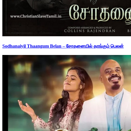
Sodhanaiyil Thaangum Belan – சோதனையில் தாங்கும் பெலன்