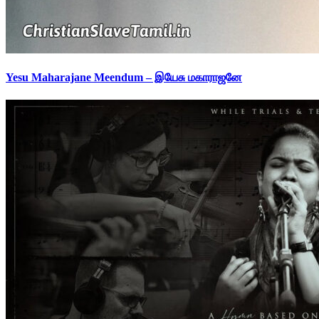
Yesu Maharajane Meendum – இயேசு மகாராஜனே