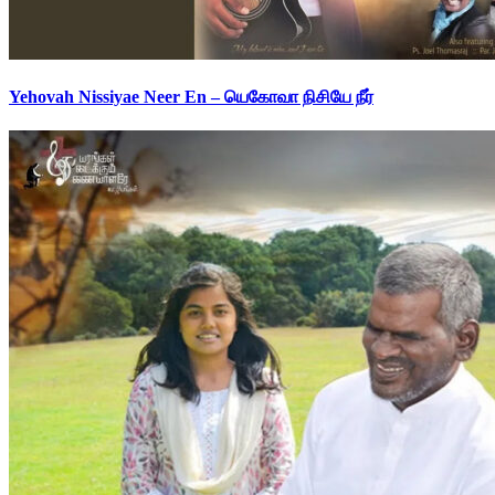
Yehovah Nissiyae Neer En – யெகோவா நிசியே நீர்