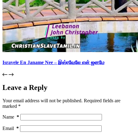
Isravele En Janame Nee – இஸ்ரவேலே என் ஜனமே
Leave a Reply
Your email address will not be published.
Required fields are
marked
*
Name
*
Email
*