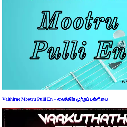
Vaithirae Mootru Pulli En – வைத்தீரே முற்றுப் புள்ளியை