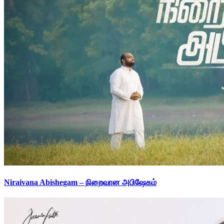
Niraivana Abishegam – நிறைவான அபிஷேகம்