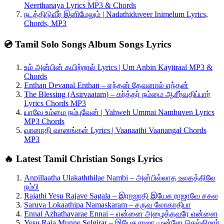
Neerthanaya Lyrics MP3 & Chords
நடத்திடுவீர் இனிமேலும் | Nadathiduveer Inimelum Lyrics,
Chords, MP3
💿 Tamil Solo Songs Album Songs Lyrics
உம் அன்பின் கயிற்றால் Lyrics | Um Anbin Kayitraal MP3 &
Chords
Enthan Devanal Enthan – எந்தன் தேவனால் எந்தன்
The Blessing (Asirvaatam) – கர்த்தர் நம்மை ஆசீர்வதிப்பார்
Lyrics Chords MP3
யாவே உம்மை நம்புவேன் | Yahweh Ummai Nambuven Lyrics
MP3 Chords
வானாதி வானங்கள் Lyrics | Vaanaathi Vaanangal Chords
MP3
🔥 Latest Tamil Christian Songs Lyrics
Anpillaatha Ulakaththilae Nambi – அன்பில்லாத உலகத்திலே
நம்பி
Rajathi Yesu Rajave Sagala – இராஜாதி இயேசு ராஜாவே சகல
Saruva Lokaathipa Namaskaram – சருவ லோகாதிபா
Ennai Azhathavarae Ennai – என்னை அழைத்தவரே என்னை
Yesu Raja Munne Selgirar – இயேசு ராஜா முன்னே செல்கிறார்