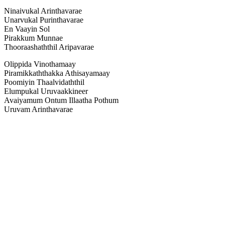
Ninaivukal Arinthavarae
Unarvukal Purinthavarae
En Vaayin Sol
Pirakkum Munnae
Thooraashaththil Aripavarae
Olippida Vinothamaay
Piramikkaththakka Athisayamaay
Poomiyin Thaalvidaththil
Elumpukal Uruvaakkineer
Avaiyamum Ontum Illaatha Pothum
Uruvam Arinthavarae