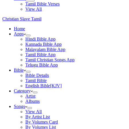
Tamil Bible Verses
View All
Christian Slave Tamil
Home
Apps
Hindi Bible App
Kannada Bible App
Malayalam Bible App
Tamil Bible App
Tamil Christian Songs App
Telugu Bible App
Bible
Bible Details
Tamil Bible
English Bible[KJV]
Category
Artist
Albums
Songs
View All
By Artist List
By Volumes Card
By Volumes List