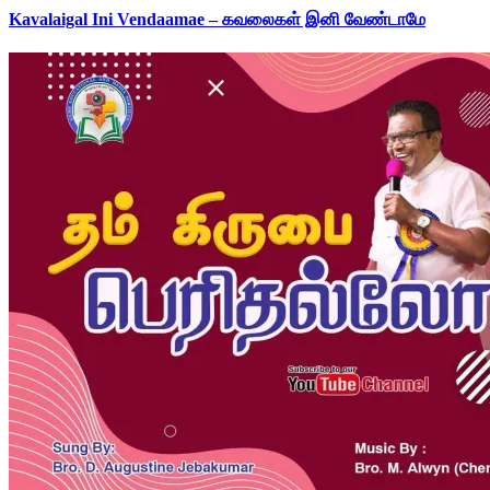
Kavalaigal Ini Vendaamae – கவலைகள் இனி வேண்டாமே