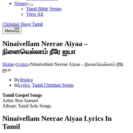
Verses
Tamil Bible Verses
View All
Christian Slave Tamil
Menu
Ninaivellam Neerae Aiyaa –
நினைவெல்லாம் நீரே ஐயா
Home
Lyrics
Ninaivellam Neerae Aiyaa – நினைவெல்லாம் நீரே
ஐயா
By
Jessica
In
Lyrics
,
Tamil Christian Songs
Tamil Gospel Songs
Artist: Ben Samuel
Album: Tamil Solo Songs
Ninaivellam Neerae Aiyaa Lyrics In
Tamil