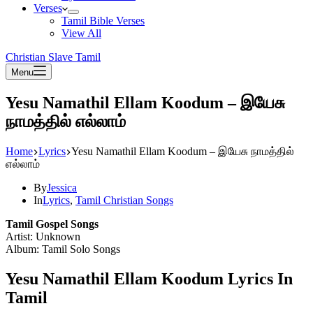
Verses
Tamil Bible Verses
View All
Christian Slave Tamil
Menu
Yesu Namathil Ellam Koodum – இயேசு
நாமத்தில் எல்லாம்
Home
Lyrics
Yesu Namathil Ellam Koodum – இயேசு நாமத்தில்
எல்லாம்
By
Jessica
In
Lyrics
,
Tamil Christian Songs
Tamil Gospel Songs
Artist: Unknown
Album: Tamil Solo Songs
Yesu Namathil Ellam Koodum Lyrics In
Tamil