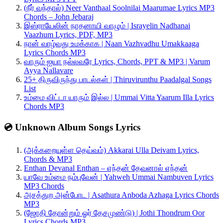
(நீர் வந்தால்) Neer Vanthaal Soolnilai Maarumae Lyrics MP3
Chords – John Jebaraj
இஸ்ராயேலின் நாதனாயி வாழும் | Israyelin Nadhanai
Vaazhum Lyrics, PDF, MP3
நான் வாழ்வது உமக்காக | Naan Vazhvadhu Umakkaaga
Lyrics Chords MP3
வாரும் ஐயா நல்லவரே Lyrics, Chords, PPT & MP3 | Varum
Ayya Nallavare
25+ திருவிருந்து பாடல்கள் | Thiruvirunthu Paadalgal Songs
List
உம்மை விட்டா யாரும் இல்ல | Ummai Vitta Yaarum Illa Lyrics
Chords MP3
💿 Unknown Album Songs Lyrics
(அக்கறையுள்ள தெய்வம்) Akkarai Ulla Deivam Lyrics,
Chords & MP3
Enthan Devanal Enthan – எந்தன் தேவனால் எந்தன்
யாவே உம்மை நம்புவேன் | Yahweh Ummai Nambuven Lyrics
MP3 Chords
அசத்துற அன்போட | Asathura Anboda Azhaga Lyrics Chords
MP3
(ஜோதி தோன்றும் ஓர் தேசமுண்டு) | Jothi Thondrum Oor
Lyrics Chords MP3