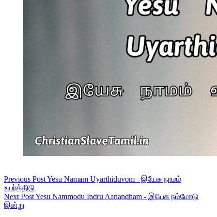
Previous
Post
Yesu Namam Uyarthiduvom - இயேசு நாமம்
உயர்த்திடு
Next
Post
Yesu Nammodu Indru Aanandham - இயேசு நம்மோடு
இன்று