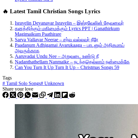
🔥 Latest Tamil Christian Songs Lyrics
Isravelin Devanavar Isravelin – இஸ்ரவேலின் தேவனவர்
கனத்திற்கும் மகிமைக்கும் Lyrics PPT | Ganathirkum
Magimaikum Paathirare
Sarva Vallavar Neerae – சர்வ வல்லவர் நீரே
Paadanum Adhigamai Avarukaaga – பாடனும் அதிகமாய்
அவருக்காக
Aaruvadai Undu Nee – அறுவடை உண்டு நீ
Nadanthathellam Nanmaike – நடந்ததெல்லாம் நன்மைக்கே
Can You Turn It Up Turn It Up – Christmas Songs 59
Tags
#
Tamil Solo Songs
#
Unknown
Share your love