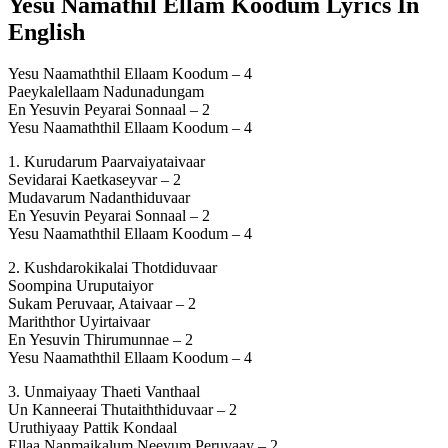
Yesu Namathil Ellam Koodum Lyrics In
English
Yesu Naamaththil Ellaam Koodum – 4
Paeykalellaam Nadunadungam
En Yesuvin Peyarai Sonnaal – 2
Yesu Naamaththil Ellaam Koodum – 4
1. Kurudarum Paarvaiyataivaar
Sevidarai Kaetkaseyvar – 2
Mudavarum Nadanthiduvaar
En Yesuvin Peyarai Sonnaal – 2
Yesu Naamaththil Ellaam Koodum – 4
2. Kushdarokikalai Thotdiduvaar
Soompina Uruputaiyor
Sukam Peruvaar, Ataivaar – 2
Mariththor Uyirtaivaar
En Yesuvin Thirumunnae – 2
Yesu Naamaththil Ellaam Koodum – 4
3. Unmaiyaay Thaeti Vanthaal
Un Kanneerai Thutaiththiduvaar – 2
Uruthiyaay Pattik Kondaal
Ellaa Nanmaikalum Neeyum Peruvaay – 2