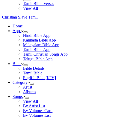
Tamil Bible Verses
View All
Christian Slave Tamil
Home
Apps
Hindi Bible App
Kannada Bible App
Malayalam Bible App
Tamil Bible App
Tamil Christian Songs App
Telugu Bible App
Bible
Bible Details
Tamil Bible
English Bible[KJV]
Category
Artist
Albums
Songs
View All
By Artist List
By Volumes Card
By Volumes List