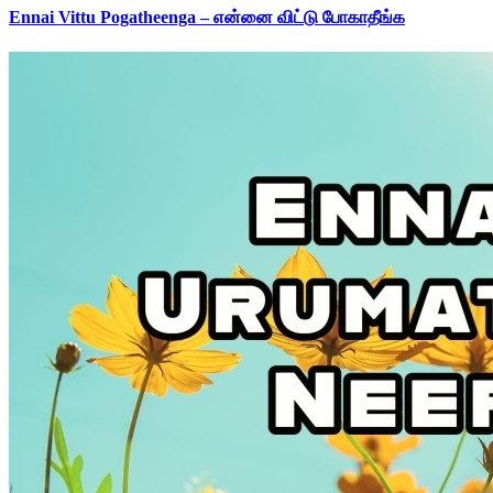
Ennai Vittu Pogatheenga – என்னை விட்டு போகாதீங்க