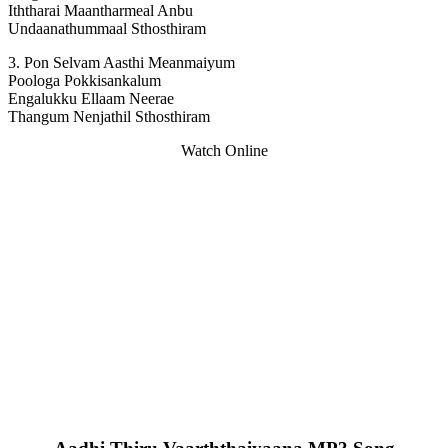
Iththarai Maantharmeal Anbu
Undaanathummaal Sthosthiram
3. Pon Selvam Aasthi Meanmaiyum
Poologa Pokkisankalum
Engalukku Ellaam Neerae
Thangum Nenjathil Sthosthiram
Watch Online