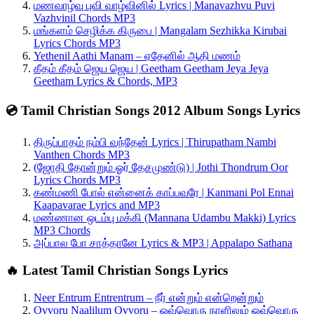
மணவாழ்வு புவி வாழ்வினில் Lyrics | Manavazhvu Puvi
Vazhvinil Chords MP3
மங்களம் செழிக்க கிருபை | Mangalam Sezhikka Kirubai
Lyrics Chords MP3
Yethenil Aathi Manam – ஏதேனில் ஆதி மணம்
கீதம் கீதம் ஜெய ஜெய | Geetham Geetham Jeya Jeya
Geetham Lyrics & Chords, MP3
💿 Tamil Christian Songs 2012 Album Songs Lyrics
திருப்பாதம் நம்பி வந்தேன் Lyrics | Thirupatham Nambi
Vanthen Chords MP3
(ஜோதி தோன்றும் ஓர் தேசமுண்டு) | Jothi Thondrum Oor
Lyrics Chords MP3
கண்மணி போல் என்னைக் காப்பவரே | Kanmani Pol Ennai
Kaapavarae Lyrics and MP3
மண்ணான ஒடம்பு மக்கி (Mannana Udambu Makki) Lyrics
MP3 Chords
அப்பால போ சாத்தானே Lyrics & MP3 | Appalapo Sathana
🔥 Latest Tamil Christian Songs Lyrics
Neer Entrum Entrentrum – நீர் என்றும் என்றென்றும்
Ovvoru Naalilum Ovvoru – ஒவ்வொரு நாளிலும் ஒவ்வொரு