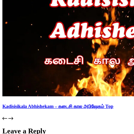
Kadisisikala Abhishekam – கடைசி கால அபிஷேகம் Top
Leave a Reply