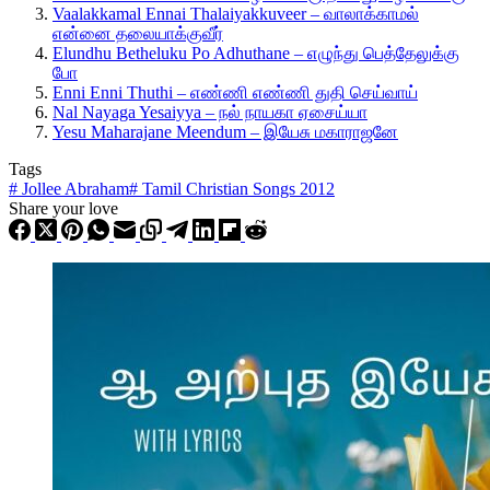
Vaalakkamal Ennai Thalaiyakkuveer – வாலாக்காமல்
என்னை தலையாக்குவீர்
Elundhu Betheluku Po Adhuthane – எழுந்து பெத்தேலுக்கு
போ
Enni Enni Thuthi – எண்ணி எண்ணி துதி செய்வாய்
Nal Nayaga Yesaiyya – நல் நாயகா ஏசைய்யா
Yesu Maharajane Meendum – இயேசு மகாராஜனே
Tags
#
Jollee Abraham
#
Tamil Christian Songs 2012
Share your love