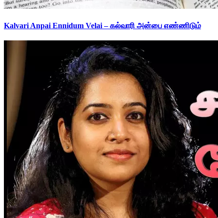
Kalvari Anpai Ennidum Velai – கல்வாரி அன்பை எண்ணிடும்