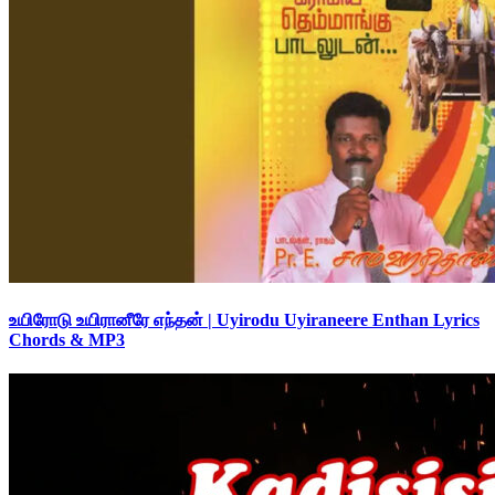
உயிரோடு உயிரானீரே எந்தன் | Uyirodu Uyiraneere Enthan Lyrics
Chords & MP3