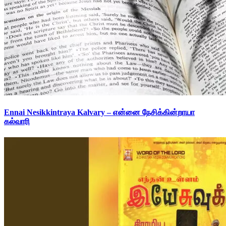
Ennai Nesikkintraya Kalvary – என்னை நேசிக்கின்றாயா
கல்வாரி