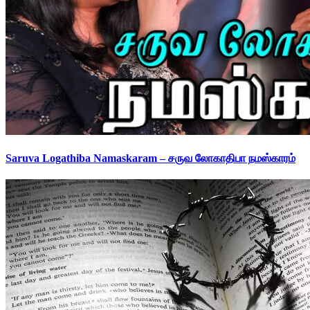
Saruva Logathiba Namaskaram – சருவ லோகாதிபா நமஸ்காரம்