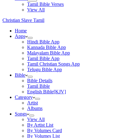
Tamil Bible Verses
View All
Christian Slave Tamil
Home
Apps
Hindi Bible App
Kannada Bible App
Malayalam Bible App
Tamil Bible App
Tamil Christian Songs App
Telugu Bible App
Bible
Bible Details
Tamil Bible
English Bible[KJV]
Category
Artist
Albums
Songs
View All
By Artist List
By Volumes Card
By Volumes List