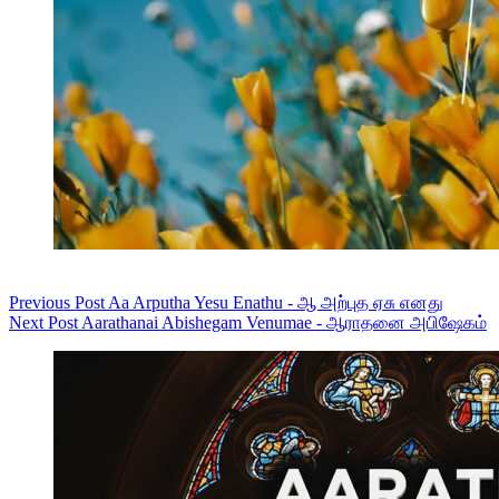
Previous
Post
Aa Arputha Yesu Enathu - ஆ அற்புத ஏசு எனது
Next
Post
Aarathanai Abishegam Venumae - ஆராதனை அபிஷேகம்