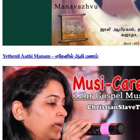
Yethenil Aathi Manam – ஏதேனில் ஆதி மணம்