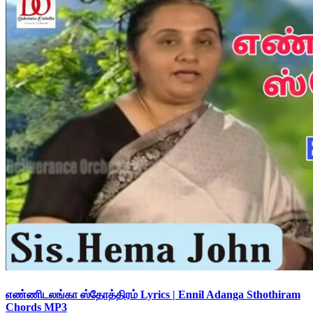
எண்ணிடலங்கா ஸ்தோத்திரம் Lyrics | Ennil Adanga Sthothiram
Chords MP3