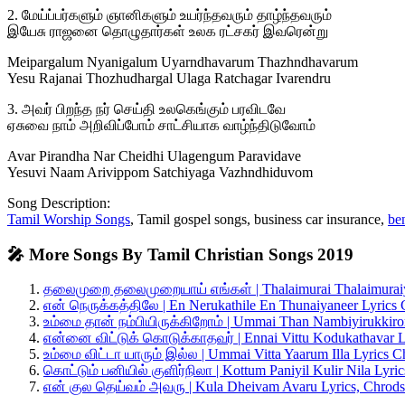
2. மேய்ப்பர்களும் ஞானிகளும் உயர்ந்தவரும் தாழ்ந்தவரும்
இயேசு ராஜனை தொழுதார்கள் உலக ரட்சகர் இவரென்று
Meipargalum Nyanigalum Uyarndhavarum Thazhndhavarum
Yesu Rajanai Thozhudhargal Ulaga Ratchagar Ivarendru
3. அவர் பிறந்த நர் செய்தி உலகெங்கும் பரவிடவே
ஏசுவை நாம் அறிவிப்போம் சாட்சியாக வாழ்ந்திடுவோம்
Avar Pirandha Nar Cheidhi Ulagengum Paravidave
Yesuvi Naam Arivippom Satchiyaga Vazhndhiduvom
Song Description:
Tamil Worship Songs
, Tamil gospel songs, business car insurance,
be
🎤 More Songs By Tamil Christian Songs 2019
தலைமுறை தலைமுறையாய் எங்கள் | Thalaimurai Thalaimuraiy
என் நெருக்கத்திலே | En Nerukathile En Thunaiyaneer Lyrics
உம்மை தான் நம்பியிருக்கிறோம் | Ummai Than Nambiyirukkir
என்னை விட்டுக் கொடுக்காதவர் | Ennai Vittu Kodukathavar 
உம்மை விட்டா யாரும் இல்ல | Ummai Vitta Yaarum Illa Lyrics 
கொட்டும் பனியில் குளிர்நிலா | Kottum Paniyil Kulir Nila Lyr
என் குல தெய்வம் அவரு | Kula Dheivam Avaru Lyrics, Chro