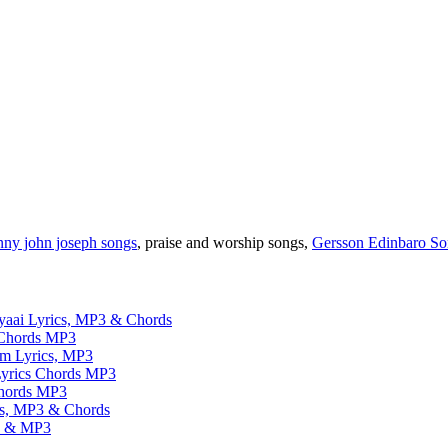
nny john joseph songs
, praise and worship songs,
Gersson Edinbaro So
aai Lyrics, MP3 & Chords
 Chords MP3
om Lyrics, MP3
Lyrics Chords MP3
Chords MP3
ics, MP3 & Chords
ds & MP3