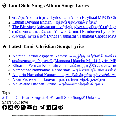
💿 Tamil Solo Songs Album Songs Lyrics
உம் அன்பின் கயிற்றால் Lyrics | Um Anbin Kayitraal MP3 & Ch
Enthan Devanal Enthan – எந்தன் தேவனால் எந்தன்
The Blessing (Asirvaatam) – கர்த்தர் நம்மை ஆசீர்வதிப்பார் L
யாவே உம்மை நம்புவேன் | Yahweh Ummai Nambuven Lyrics M
வானாதி வானங்கள் Lyrics | Vaanaathi Vaanangal Chords MP3
🔥 Latest Tamil Christian Songs Lyrics
Aalntha Setrinil Agapatta Nammai – ஆழ்ந்த சேற்றினில் அகப்ப
மண்ணான ஒடம்பு மக்கி (Mannana Udambu Makki) Lyrics MP
Elloarum Yesuvai Kondaatuvom – எல்லோரும் இயேசுவை க
Nambathae Nambathae Nanbargalai – நம்பாதே நம்பாதே நண்
Anparin Naesathai Kantaen – அன்பரின் நேசத்தைக் கண்டேன்
Naan Visuvasithirukiravar – நான் விசுவாசித்திருக்கிறவர்
Nallavarae Undhan Kirubai – நல்லவரே உந்தன் கிருபை
Tags
#
Tamil Christian Songs 2019
#
Tamil Solo Songs
#
Unknown
Share your love