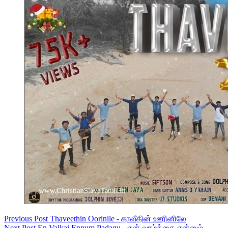
Previous
Post
Thaveethin Oorinile - தாவீதின் ஊரினிலே
Next
Post
En Valkai Ennum Padagu - என் வாழ்க்கை என்னும்