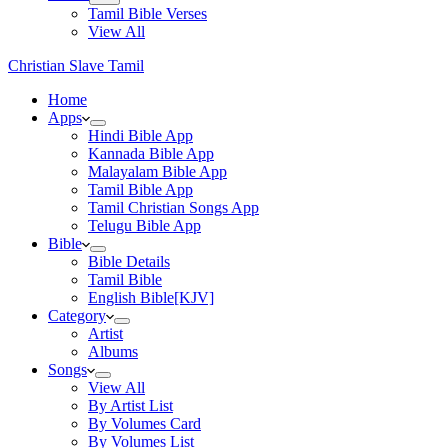
Tamil Bible Verses
View All
Christian Slave Tamil
Home
Apps
Hindi Bible App
Kannada Bible App
Malayalam Bible App
Tamil Bible App
Tamil Christian Songs App
Telugu Bible App
Bible
Bible Details
Tamil Bible
English Bible[KJV]
Category
Artist
Albums
Songs
View All
By Artist List
By Volumes Card
By Volumes List