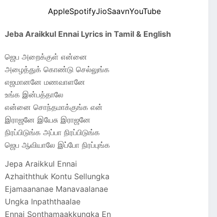
Apple
Spotify
JioSaavn
YouTube
Jeba Araikkul Ennai Lyrics in Tamil & English
ஜெப அறைக்குள் என்னை
அழைத்துக் கொண்டு செல்லுங்க
எஜமானனே மணவாளனே
உங்க இன்பத்தாலே
என்னை சொந்தமாக்குங்க என்
இராஜனே இயேசு இராஜனே
நிரப்பிடுங்க அப்பா நிரப்பிடுங்க
ஜெப ஆவியாலே இப்போ நிரப்புங்க
Jepa Araikkul Ennai
Azhaiththuk Kontu Sellungka
Ejamaananae Manavaalanae
Ungka Inpaththaalae
Ennai Sonthamaakkungka En