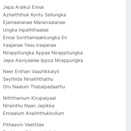
Jepa Araikul Ennai
Azhaiththuk Kontu Sellungka
Ejamaananae Manavaalanae
Ungka Inpaththaalae
Ennai Sonthamaakkungka En
Iraajanae Yesu Iraajanae
Nirappitungka Appaa Nirappitungka
Jepa Aaviyaalae Ippoa Nirappungka
Neer Enthan Vaazhkkaiyil
Seythida Ninaiththathu
Oru Naalum Thataipadaathu
Niththamum Kirupaiyaal
Nirainthu Naan Jepikka
Ennaalum Anaiththukkollum
Pithaavin Veettilae