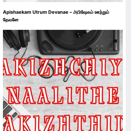
Apishaekam Utrum Devanae – அபிஷேகம் ஊற்றும்
தேவனே