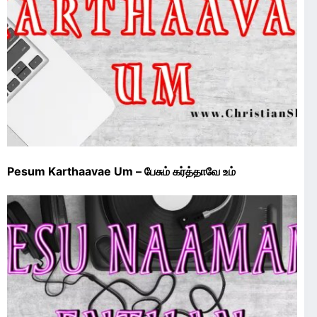
Pesum Karthaavae Um – பேசும் கர்த்தாவே உம்