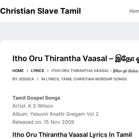
Skip
Christian Slave Tamil
Ho
to
content
Itho Oru Thirantha Vaasal – இதோ ஓர
HOME
LYRICS
ITHO ORU THIRANTHA VAASAL – இதோ ஓர் திறந்த 
BY
JESSICA
IN
LYRICS
,
TAMIL CHRISTIAN WORSHIP SONGS
Tamil Gospel Songs
Artist: K S Wilson
Album: Yesuvin Anathi Snegam Vol 2
Released on: 15 Nov 2009
Itho Oru Thirantha Vaasal Lyrics In Tamil