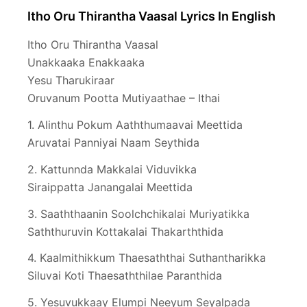
Itho Oru Thirantha Vaasal Lyrics In English
Itho Oru Thirantha Vaasal
Unakkaaka Enakkaaka
Yesu Tharukiraar
Oruvanum Pootta Mutiyaathae – Ithai
1. Alinthu Pokum Aaththumaavai Meettida
Aruvatai Panniyai Naam Seythida
2. Kattunnda Makkalai Viduvikka
Siraippatta Janangalai Meettida
3. Saaththaanin Soolchchikalai Muriyatikka
Saththuruvin Kottakalai Thakarththida
4. Kaalmithikkum Thaesaththai Suthantharikka
Siluvai Koti Thaesaththilae Paranthida
5. Yesuvukkaay Elumpi Neeyum Seyalpada