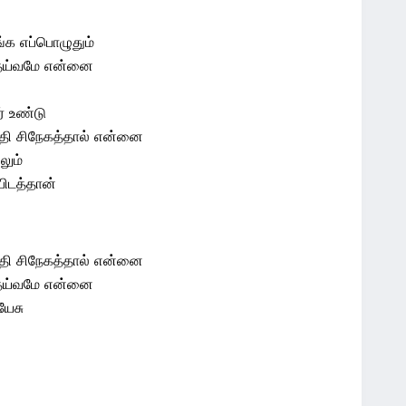
க எப்பொழுதும்
தெய்வமே என்னை
் உண்டு
தி சிநேகத்தால் என்னை
லும்
ிடத்தான்
தி சிநேகத்தால் என்னை
தெய்வமே என்னை
யேசு