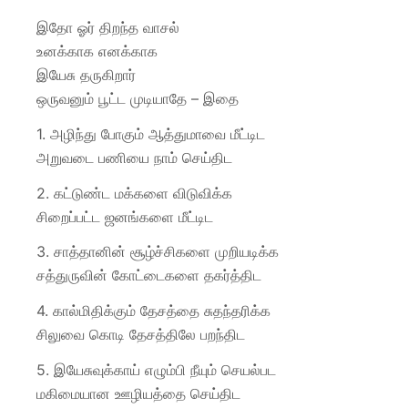
இதோ ஓர் திறந்த வாசல்
உனக்காக எனக்காக
இயேசு தருகிறார்
ஒருவனும் பூட்ட முடியாதே – இதை
1. அழிந்து போகும் ஆத்துமாவை மீட்டிட
அறுவடை பணியை நாம் செய்திட
2. கட்டுண்ட மக்களை விடுவிக்க
சிறைப்பட்ட ஜனங்களை மீட்டிட
3. சாத்தானின் சூழ்ச்சிகளை முறியடிக்க
சத்துருவின் கோட்டைகளை தகர்த்திட
4. கால்மிதிக்கும் தேசத்தை சுதந்தரிக்க
சிலுவை கொடி தேசத்திலே பறந்திட
5. இயேசுவுக்காய் எழும்பி நீயும் செயல்பட
மகிமையான ஊழியத்தை செய்திட