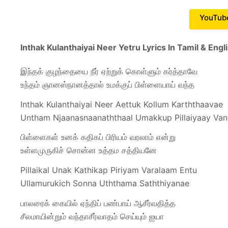
YouTub
Inthak Kulanthaiyai Neer Yetru Lyrics In Tamil & Engl
இந்தக் குழந்தையை நீர் ஏற்றுக் கொள்ளும் கர்த்தாவே
உந்தம் ஞானஸ்நானத்தால் உமக்குப் பிள்ளையாய் வந்த
Inthak Kulanthaiyai Neer Aettuk Kollum Karththaavae
Untham Njaanasnaanaththaal Umakkup Pillaiyaay Van
பிள்ளைகள் உனக் கதிகப் பிரியம் வரலாம் என்று
உள்ளமுருகிச் சொன்ன உத்தம சத்தியனே
Pillaikal Unak Kathikap Piriyam Varalaam Entu
Ullamurukich Sonna Uththama Saththiyanae
பாலரைக் கையில் ஏந்திப் பண்பாய் ஆசீர்வதித்த
சீலமாயின்றும் வந்தாசீர்வாதம் செய்யும் ஐயா