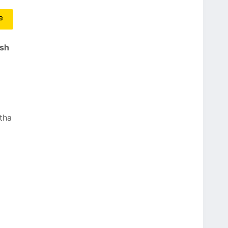
e
ish
tha