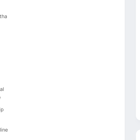
tha
al
e
ip
line