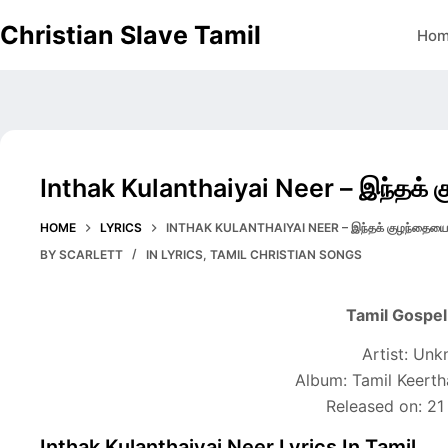
Skip
Christian Slave Tamil
Ho
to
content
Inthak Kulanthaiyai Neer – இந்தக் க
HOME
LYRICS
INTHAK KULANTHAIYAI NEER – இந்தக் குழந்தையை ந
BY
SCARLETT
IN
LYRICS
,
TAMIL CHRISTIAN SONGS
Tamil Gospe
Artist: Un
Album: Tamil Keerth
Released on: 21
Inthak Kulanthaiyai Neer Lyrics In Tamil