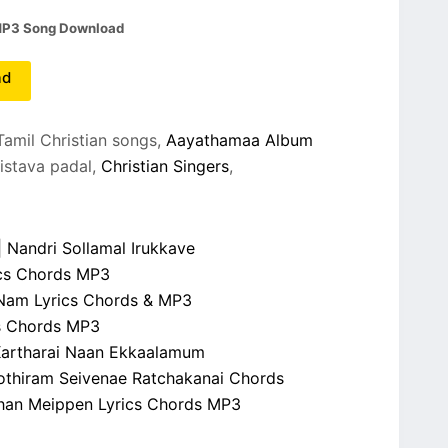
 MP3 Song Download
ad
Tamil Christian songs,
Aayathamaa Album
ristava padal,
Christian Singers
,
 Nandri Sollamal Irukkave
ics Chords MP3
r Nam Lyrics Chords & MP3
cs Chords MP3
| Kartharai Naan Ekkaalamum
othiram Seivenae Ratchakanai Chords
nthan Meippen Lyrics Chords MP3