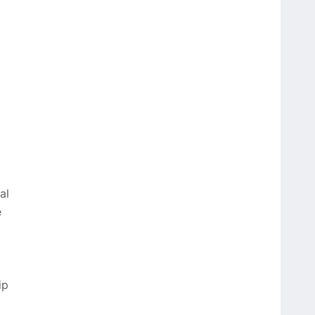
al
e
ip