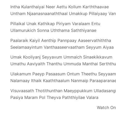
Intha Kulanthaiyai Neer Aettu Kollum Karththaavae
Untham Njaanasnaanaththaal Umakkup Pillaiyaay Van
Pillaikal Unak Kathikap Piriyam Varalaam Entu
Ullamurukich Sonna Uththama Saththiyanae
Paalaraik Kaiyil Aenthip Pannpaay Aaseervathiththa
Seelamaayintum Vanthaaseervaatham Seyyum Aiyaa
Umak Kooliyanj Seyyavum Ummaich Sinaekikkavum
Umathu Aaviyaith Thanthu Ummuda Manthai Serththu
Ulakamum Paeyp Pasaasum Ontum Theethu Seyyaam
Nalamaay Ithaik Kaaththaalum Nanmaip Paraaparana
Visuvaasath Thotithunthan Maeyppukkum Ulladasang
Pasiya Maram Pol Theyva Paththiyilae Valara
Watch On