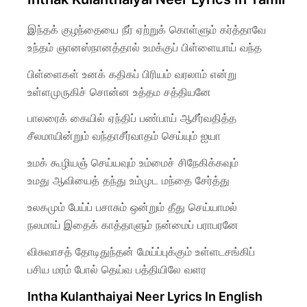
இந்தக் குழந்தையை நீர் ஏற்றுக் கொள்ளும் கர்த்தாவே
உந்தம் ஞானஸ்நானத்தால் உமக்குப் பிள்ளையாய் வந்த
பிள்ளைகள் உனக் கதிகப் பிரியம் வரலாம் என்று
உள்ளமுருகிச் சொன்ன உத்தம சத்தியனே
பாலரைக் கையில் ஏந்திப் பண்பாய் ஆசீர்வதித்த
சீலமாயின்றும் வந்தாசீர்வாதம் செய்யும் ஐயா
உமக் கூழியஞ் செய்யவும் உம்மைச் சிநேகிக்கவும்
உமது ஆவியைத் தந்து உம்முட மந்தை சேர்த்து
உலகமும் பேய்ப் பசாசும் ஒன்றும் தீது செய்யாமல்
நலமாய் இதைக் காத்தாளும் நன்மைப் பராபரனே
விசுவாசத் தோடிதுந்தன் மேய்ப்புக்கும் உள்ளடசங்கிப்
பசிய மரம் போல் தெய்வ பத்தியிலே வளர
Intha Kulanthaiyai Neer Lyrics In English