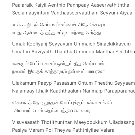
Paalaraik Kaiyil Aenthip Pannpaay Aaseervathiththa
Seelamaayintum Vanthaaseervaatham Seyyum Aiyaa
உமக் கூழியஞ் செய்யவும் உம்மைச் சிநேகிக்கவும்
உமது ஆவியைத் தந்து உம்முட மந்தை சேர்த்து
Umak Kooliyanj Seyyavum Ummaich Sinaekikkavum
Umathu Aaviyaith Thanthu Ummuda Manthai Serththu
உலகமும் பேய்ப் பசாசும் ஒன்றும் தீது செய்யாமல்
நலமாய் இதைக் காத்தாளும் நன்மைப் பராபரனே
Ulakamum Paeyp Pasaasum Ontum Theethu Seyyaam
Nalamaay Ithaik Kaaththaalum Nanmaip Paraaparana
விசுவாசத் தோடிதுந்தன் மேய்ப்புக்கும் உள்ளடசங்கிப்
பசிய மரம் போல் தெய்வ பத்தியிலே வளர
Visuvaasath Thotithunthan Maeyppukkum Ulladasang
Pasiya Maram Pol Theyva Paththiyilae Valara