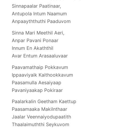
Sinnapaalar Paatinaar,
Antupola Intum Naamum
Anpaayththuthi Paaduvom
Sinna Mari Meethil Aeri,
Anpar Pavani Ponaar
Innum En Akaththil
Avar Entum Arasaaluvaar
Paavamathaip Pokkavum
Ippaaviyaik Kaithookkavum
Paasamulla Aesaiyaap
Pavaniyaakap Pokiraar
Paalarkalin Geetham Kaettup
Paasamaaka Makilnthaar
Jaalar Veennaiyodupaatith
Thaalaimuththi Seykuvom