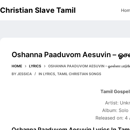
Skip
Christian Slave Tamil
Ho
to
content
Oshanna Paaduvom Aesuvin – ஓசன
HOME
LYRICS
OSHANNA PAADUVOM AESUVIN – ஓசன்னா பாடுவ
BY
JESSICA
IN
LYRICS
,
TAMIL CHRISTIAN SONGS
Tamil Gospe
Artist: Un
Album: Solo
Released on: 4
Oshanna Paaduvom Aesuvin Lyrics In Tami