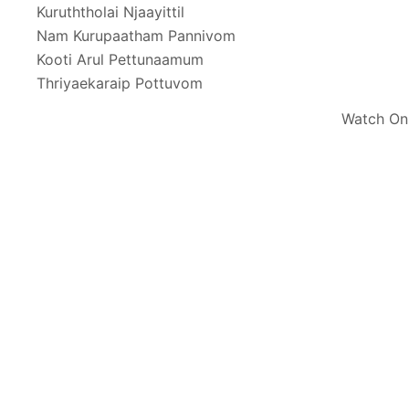
Kuruththolai Njaayittil
Nam Kurupaatham Pannivom
Kooti Arul Pettunaamum
Thriyaekaraip Pottuvom
Watch On