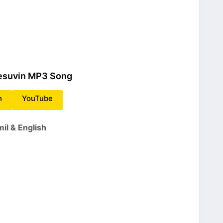
esuvin MP3 Song
n
YouTube
il & English