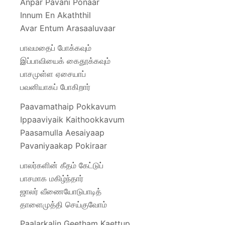
Anpar Pavani Ponaar
Innum En Akaththil
Avar Entum Arasaaluvaar
பாவமதைப் போக்கவும்
இப்பாவியைக் கைதூக்கவும்
பாசமுள்ள ஏசையாப்
பவனியாகப் போகிறார்
Paavamathaip Pokkavum
Ippaaviyaik Kaithookkavum
Paasamulla Aesaiyaap
Pavaniyaakap Pokiraar
பாலர்களின் கீதம் கேட்டுப்
பாசமாக மகிழ்ந்தார்
ஜாலர் வீணையோடுபாடித்
தாளைமுத்தி செய்குவோம்
Paalarkalin Geetham Kaettup