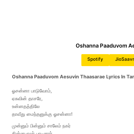
Oshanna Paaduvom A
Spotify
JioSaav
Oshanna Paaduvom Aesuvin Thaasarae Lyrics In Tam
ஓசன்னா பாடுவோம்,
ஏசுவின் தாசரே,
உன்னதத்திலே
தாவீது மைந்தனுக்கு ஓசன்னா!
முன்னும் பின்னும் சாலேம் நகர்
சின்னபாலர் பாடினார்,