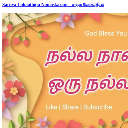
Saruva Lokaathipa Namaskaram – சருவ லோகாதிபா