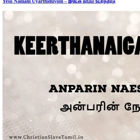
Yesu Namam Uyarthiduvom – இயேசு நாமம் உயர்த்திடு