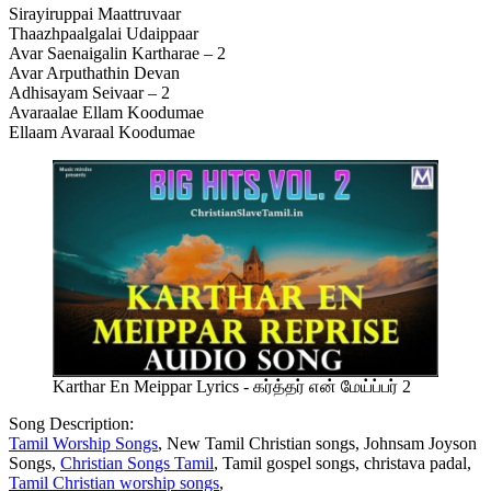
Sirayiruppai Maattruvaar
Thaazhpaalgalai Udaippaar
Avar Saenaigalin Kartharae – 2
Avar Arputhathin Devan
Adhisayam Seivaar – 2
Avaraalae Ellam Koodumae
Ellaam Avaraal Koodumae
Karthar En Meippar Lyrics - கர்த்தர் என் மேய்ப்பர் 2
Song Description:
Tamil Worship Songs
, New Tamil Christian songs, Johnsam Joyson
Songs,
Christian Songs Tamil
, Tamil gospel songs, christava padal,
Tamil Christian worship songs
,