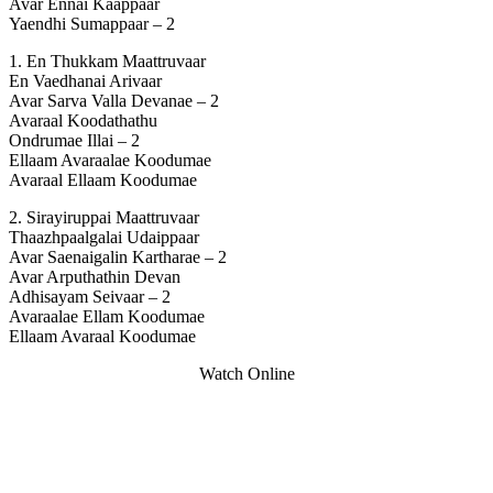
Avar Ennai Kaappaar
Yaendhi Sumappaar – 2
1. En Thukkam Maattruvaar
En Vaedhanai Arivaar
Avar Sarva Valla Devanae – 2
Avaraal Koodathathu
Ondrumae Illai – 2
Ellaam Avaraalae Koodumae
Avaraal Ellaam Koodumae
2. Sirayiruppai Maattruvaar
Thaazhpaalgalai Udaippaar
Avar Saenaigalin Kartharae – 2
Avar Arputhathin Devan
Adhisayam Seivaar – 2
Avaraalae Ellam Koodumae
Ellaam Avaraal Koodumae
Watch Online