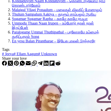
Kondaduvom Naam Kondatuvom – கொண்டாடுவோம் நாம்
கொண்டாடுவோம்
Malaigal Vilagi Ponaalum – மலைகள் விலகிப் போனாலும்
Thulum Sampalum Aakiya – தூளும் சாம்பலும் ஆகிய
Sugamae Sugamae Rapha – சுகமே சுகமே ராஃபா
Ummodu Thaan Naan Irupen – உம்மோடு தான் நான்
இருப்பேன்
Paralogame Ummai Thuthipathal – பரலோகமே உம்மைத்
துதிப்பதால் Song
En yesu Balan Pirantharae – இயேசு பாலன் பிறந்தாரே
Tags
#
Jeeva
#
Ellam Aagum
#
Unknown
Share your love