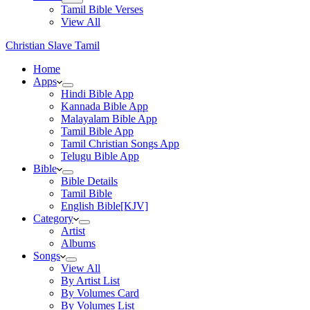
Tamil Bible Verses
View All
Christian Slave Tamil
Home
Apps
Hindi Bible App
Kannada Bible App
Malayalam Bible App
Tamil Bible App
Tamil Christian Songs App
Telugu Bible App
Bible
Bible Details
Tamil Bible
English Bible[KJV]
Category
Artist
Albums
Songs
View All
By Artist List
By Volumes Card
By Volumes List