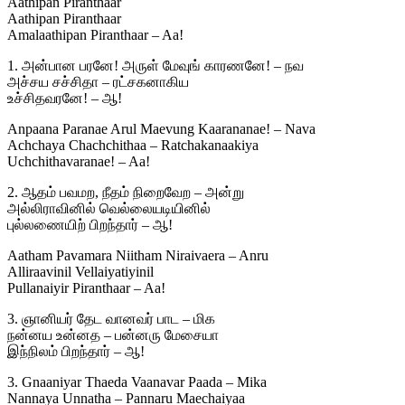
Aathipan Piranthaar
Aathipan Piranthaar
Amalaathipan Piranthaar – Aa!
1. அன்பான பரனே! அருள் மேவுங் காரணனே! – நவ
அச்சய சச்சிதா – ரட்சகனாகிய
உச்சிதவரனே! – ஆ!
Anpaana Paranae Arul Maevung Kaarananae! – Nava
Achchaya Chachchithaa – Ratchakanaakiya
Uchchithavaranae! – Aa!
2. ஆதம் பவமற, நீதம் நிறைவேற – அன்று
அல்லிராவினில் வெல்லையடியினில்
புல்லணையிற் பிறந்தார் – ஆ!
Aatham Pavamara Niitham Niraivaera – Anru
Alliraavinil Vellaiyatiyinil
Pullanaiyir Piranthaar – Aa!
3. ஞானியர் தேட வானவர் பாட – மிக
நன்னய உன்னத – பன்னரு மேசையா
இந்நிலம் பிறந்தார் – ஆ!
3. Gnaaniyar Thaeda Vaanavar Paada – Mika
Nannaya Unnatha – Pannaru Maechaiyaa