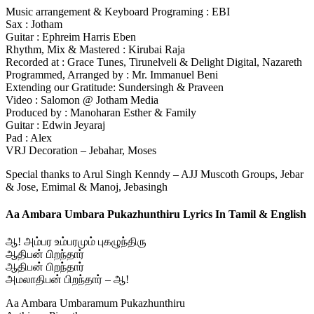
Music arrangement & Keyboard Programing : EBI
Sax : Jotham
Guitar : Ephreim Harris Eben
Rhythm, Mix & Mastered : Kirubai Raja
Recorded at : Grace Tunes, Tirunelveli & Delight Digital, Nazareth
Programmed, Arranged by : Mr. Immanuel Beni
Extending our Gratitude: Sundersingh & Praveen
Video : Salomon @ Jotham Media
Produced by : Manoharan Esther & Family
Guitar : Edwin Jeyaraj
Pad : Alex
VRJ Decoration – Jebahar, Moses
Special thanks to Arul Singh Kenndy – AJJ Muscoth Groups, Jebar
& Jose, Emimal & Manoj, Jebasingh
Aa Ambara Umbara Pukazhunthiru Lyrics In Tamil & English
ஆ! அம்பர உம்பரமும் புகழுந்திரு
ஆதிபன் பிறந்தார்
ஆதிபன் பிறந்தார்
அமலாதிபன் பிறந்தார் – ஆ!
Aa Ambara Umbaramum Pukazhunthiru