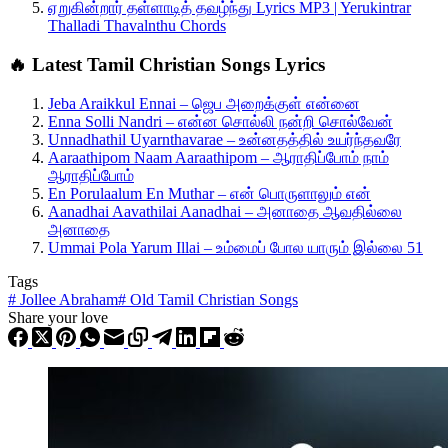
ஏறுகின்றார் தள்ளாடித் தவழ்ந்து Lyrics MP3 | Yerukintrar
Thalladi Thavalnthu Chords
🔥 Latest Tamil Christian Songs Lyrics
Jeba Araikkul Ennai – ஜெப அறைக்குள் என்னை
Enna Solli Nandri – என்ன சொல்லி நன்றி சொல்வேன்
Unnadhathil Uyarnthavarae – உன்னதத்தில் உயர்ந்தவரே
Aaraathipom Naam Aaraathipom – ஆராதிப்போம் நாம்
ஆராதிப்போம்
En Porulaalum En Muthar – என் பொருளாலும் என்
Aanadhai Aavathilai Aanadhai – அனாதை ஆவதில்லை
அனாதை
Ummai Pola Yarum Illai – உம்மைப் போல யாரும் இல்லை 51
Tags
#
Jollee Abraham
#
Old Tamil Christian Songs
Share your love