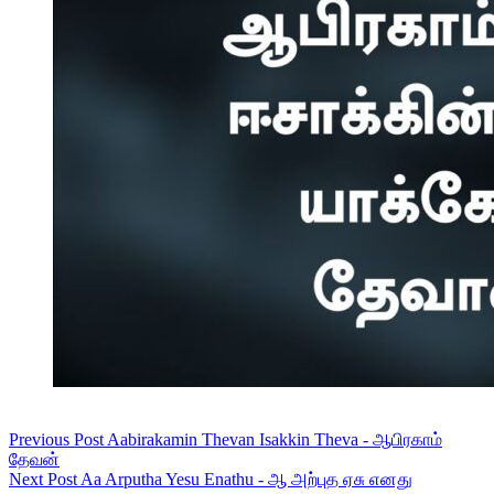
Previous
Post
Aabirakamin Thevan Isakkin Theva - ஆபிரகாம்
தேவன்
Next
Post
Aa Arputha Yesu Enathu - ஆ அற்புத ஏசு எனது