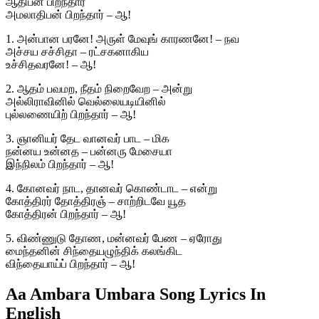
ஆதிபன் பிறந்தார்
அமலாதிபன் பிறந்தார் – ஆ!
1. அன்பான பரனே! அருள் மேவுங் காரணனே! – நவ
அச்சய சச்சிதா – ரட்சகனாகிய
உச்சிதவரனே! – ஆ!
2. ஆதம் பவமற, நீதம் நிறைவேற – அன்று
அல்லிராவினில் வெல்லையடியினில்
புல்லணையிற் பிறந்தார் – ஆ!
3. ஞானியர் தேட வானவர் பாட – மிக
நன்னய உன்னத – பன்னரு மேசையா
இந்நிலம் பிறந்தார் – ஆ!
4. கோனவர் நாட, தானவர் கொண்டாட – என்று
கோத்திரர் தோத்திரஞ் – சாற்றிடவே யூத
கோத்திரன் பிறந்தார் – ஆ!
5. விண்ணுடு தோண, மன்னவர் பேண – ஏரோது
மைந்தனின் சிந்தையழுந்திக் கலங்கிட
விந்தையாய்ப் பிறந்தார் – ஆ!
Aa Ambara Umbara Song Lyrics In
English