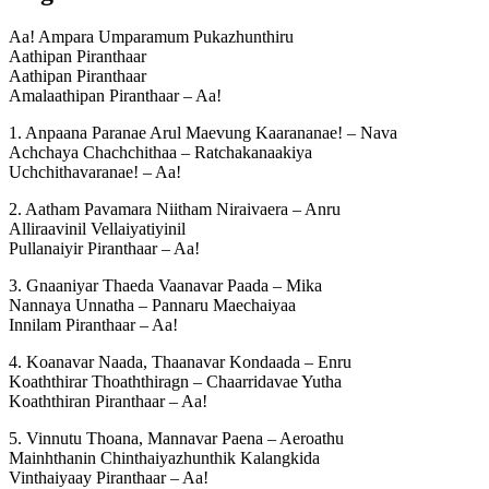
Aa! Ampara Umparamum Pukazhunthiru
Aathipan Piranthaar
Aathipan Piranthaar
Amalaathipan Piranthaar – Aa!
1. Anpaana Paranae Arul Maevung Kaarananae! – Nava
Achchaya Chachchithaa – Ratchakanaakiya
Uchchithavaranae! – Aa!
2. Aatham Pavamara Niitham Niraivaera – Anru
Alliraavinil Vellaiyatiyinil
Pullanaiyir Piranthaar – Aa!
3. Gnaaniyar Thaeda Vaanavar Paada – Mika
Nannaya Unnatha – Pannaru Maechaiyaa
Innilam Piranthaar – Aa!
4. Koanavar Naada, Thaanavar Kondaada – Enru
Koaththirar Thoaththiragn – Chaarridavae Yutha
Koaththiran Piranthaar – Aa!
5. Vinnutu Thoana, Mannavar Paena – Aeroathu
Mainhthanin Chinthaiyazhunthik Kalangkida
Vinthaiyaay Piranthaar – Aa!