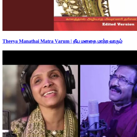
Theeya Manathai Matra Varum | தீய மனதை மாற்ற வாரும்