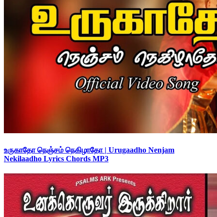
உருகாதோ நெஞ்சம் நெகிழாதோ | Urugaadho Nenjam
Nekilaadho Lyrics Chords MP3