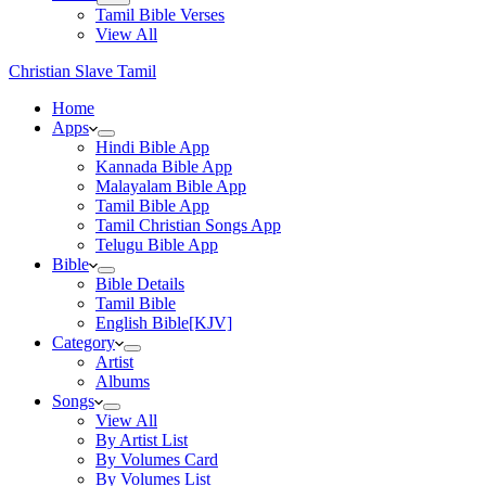
Tamil Bible Verses
View All
Christian Slave Tamil
Home
Apps
Hindi Bible App
Kannada Bible App
Malayalam Bible App
Tamil Bible App
Tamil Christian Songs App
Telugu Bible App
Bible
Bible Details
Tamil Bible
English Bible[KJV]
Category
Artist
Albums
Songs
View All
By Artist List
By Volumes Card
By Volumes List