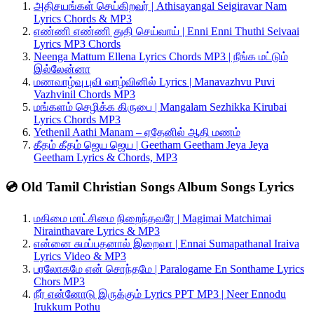
அதிசயங்கள் செய்கிறவர் | Athisayangal Seigiravar Nam
Lyrics Chords & MP3
எண்ணி எண்ணி துதி செய்வாய் | Enni Enni Thuthi Seivaai
Lyrics MP3 Chords
Neenga Mattum Ellena Lyrics Chords MP3 | நீங்க மட்டும்
இல்லேன்னா
மணவாழ்வு புவி வாழ்வினில் Lyrics | Manavazhvu Puvi
Vazhvinil Chords MP3
மங்களம் செழிக்க கிருபை | Mangalam Sezhikka Kirubai
Lyrics Chords MP3
Yethenil Aathi Manam – ஏதேனில் ஆதி மணம்
கீதம் கீதம் ஜெய ஜெய | Geetham Geetham Jeya Jeya
Geetham Lyrics & Chords, MP3
💿 Old Tamil Christian Songs Album Songs Lyrics
மகிமை மாட்சிமை நிறைந்தவரே | Magimai Matchimai
Nirainthavare Lyrics & MP3
என்னை சுமப்பதனால் இறைவா | Ennai Sumapathanal Iraiva
Lyrics Video & MP3
பரலோகமே என் சொந்தமே | Paralogame En Sonthame Lyrics
Chors MP3
நீர் என்னோடு இருக்கும் Lyrics PPT MP3 | Neer Ennodu
Irukkum Pothu