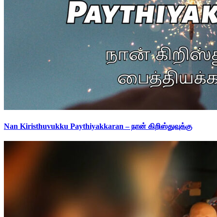
Nan Kiristhuvukku Paythiyakkaran – நான் கிறிஸ்துவுக்கு