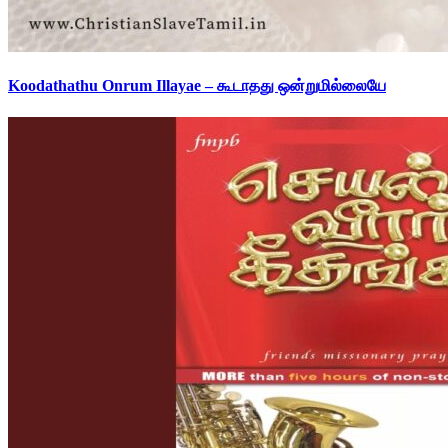
Koodathathu Onrum Illayae – கூடாதது ஒன்றுமில்லையே