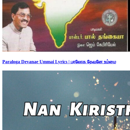
Paraloga Devanae Ummai Lyrics | பரலோக தேவனே உம்மை