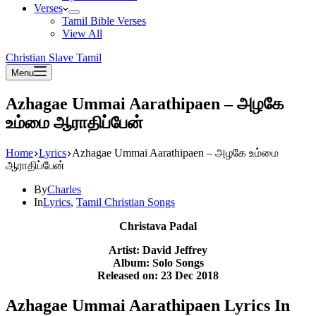
Verses
Tamil Bible Verses
View All
Christian Slave Tamil
Menu
Azhagae Ummai Aarathipaen – அழகே
உம்மை ஆராதிப்பேன்
Home
Lyrics
Azhagae Ummai Aarathipaen – அழகே உம்மை
ஆராதிப்பேன்
By
Charles
In
Lyrics
,
Tamil Christian Songs
Christava Padal
Artist: David Jeffrey
Album: Solo Songs
Released on: 23 Dec 2018
Azhagae Ummai Aarathipaen Lyrics In