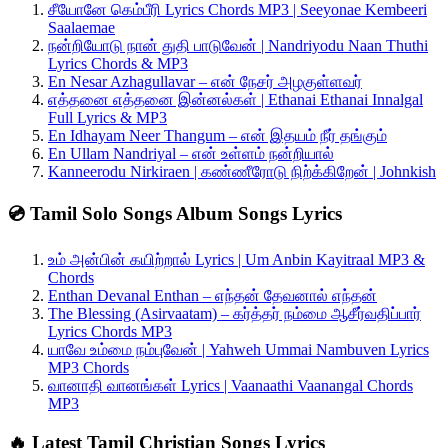
சீயோனே கெம்பீரி Lyrics Chords MP3 | Seeyonae Kembeeri
Saalaemae
நன்றியோடு நான் துதி பாடுவேன் | Nandriyodu Naan Thuthi
Lyrics Chords & MP3
En Nesar Azhagullavar – என் நேசர் அழகுள்ளவர்
எத்தனை எத்தனை இன்னல்கள் | Ethanai Ethanai Innalgal
Full Lyrics & MP3
En Idhayam Neer Thangum – என் இதயம் நீர் தங்கும்
En Ullam Nandriyal – என் உள்ளம் நன்றியால்
Kanneerodu Nirkiraen | கண்ணீரோடு நிற்க்கிறேன் | Johnkish
💿 Tamil Solo Songs Album Songs Lyrics
உம் அன்பின் கயிற்றால் Lyrics | Um Anbin Kayitraal MP3 &
Chords
Enthan Devanal Enthan – எந்தன் தேவனால் எந்தன்
The Blessing (Asirvaatam) – கர்த்தர் நம்மை ஆசீர்வதிப்பார்
Lyrics Chords MP3
யாவே உம்மை நம்புவேன் | Yahweh Ummai Nambuven Lyrics
MP3 Chords
வானாதி வானங்கள் Lyrics | Vaanaathi Vaanangal Chords
MP3
🔥 Latest Tamil Christian Songs Lyrics