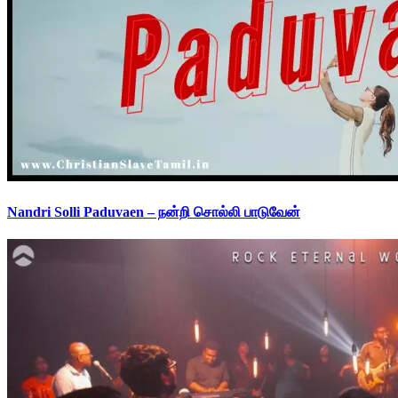
Nandri Solli Paduvaen – நன்றி சொல்லி பாடுவேன்