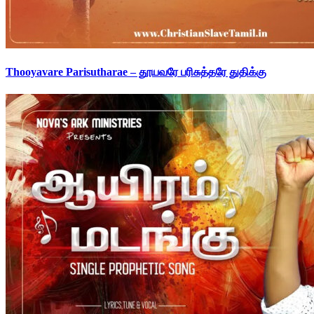
Thooyavare Parisutharae – தூயவரே பரிசுத்தரே துதிக்கு