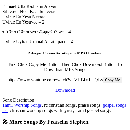
Enmael Ulla Kadhalin Alavai
Siluvayil Neer Kaanbitheerae
Uyirae En Yesu Neerae
Uyirae En Yesuvae – 2
உயிரே உயிரே உம்மை ஆராதிப்பேன் – 4
Uyirae Uyirae Ummai Aarathipaen – 4
Azhagae Ummai Aarathipaen MP3 Download
First Click Copy Me Button Then Click Download Button To
Download MP3 Songs
https://www.youtube.com/watch?v=VLT4VI_aQLs
Copy Me
Download
Song Description:
Tamil Worship Songs
, rc christian songs, praise songs,
gospel songs
list
, christian worship songs with lyrics, Tamil gospel songs,
🎤 More Songs By Praiselin Stephen