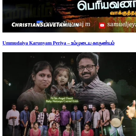
Ummudaiya Karunyam Periya – உம்முடைய காருண்யம்