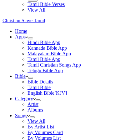
Tamil Bible Verses
View All
Christian Slave Tamil
Home
Apps
Hindi Bible App
Kannada Bible App
Malayalam Bible App
Tamil Bible App
Tamil Christian Songs App
Telugu Bible App
Bible
Bible Details
Tamil Bible
English Bible[KJV]
Category
Artist
Albums
Songs
View All
By Artist List
By Volumes Card
By Volumes List