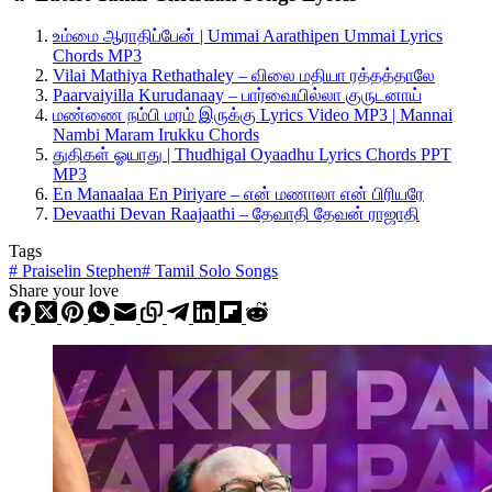
உம்மை ஆராதிப்பேன் | Ummai Aarathipen Ummai Lyrics
Chords MP3
Vilai Mathiya Rethathaley – விலை மதியா ரத்தத்தாலே
Paarvaiyilla Kurudanaay – பார்வையில்லா குருடனாய்
மண்ணை நம்பி மரம் இருக்கு Lyrics Video MP3 | Mannai
Nambi Maram Irukku Chords
துதிகள் ஓயாது | Thudhigal Oyaadhu Lyrics Chords PPT
MP3
En Manaalaa En Piriyare – என் மணாலா என் பிரியரே
Devaathi Devan Raajaathi – தேவாதி தேவன் ராஜாதி
Tags
#
Praiselin Stephen
#
Tamil Solo Songs
Share your love