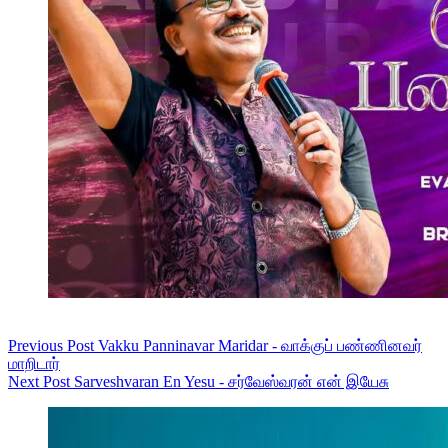
Previous
Post
Vakku Panninavar Maridar - வாக்குப் பண்ணினவர்
மாறிடார்
Next
Post
Sarveshvaran En Yesu - சர்வேஸ்வரன் என் இயேசு