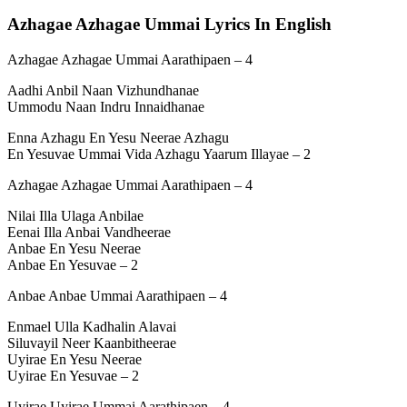
Azhagae Azhagae Ummai Lyrics In English
Azhagae Azhagae Ummai Aarathipaen – 4
Aadhi Anbil Naan Vizhundhanae
Ummodu Naan Indru Innaidhanae
Enna Azhagu En Yesu Neerae Azhagu
En Yesuvae Ummai Vida Azhagu Yaarum Illayae – 2
Azhagae Azhagae Ummai Aarathipaen – 4
Nilai Illa Ulaga Anbilae
Eenai Illa Anbai Vandheerae
Anbae En Yesu Neerae
Anbae En Yesuvae – 2
Anbae Anbae Ummai Aarathipaen – 4
Enmael Ulla Kadhalin Alavai
Siluvayil Neer Kaanbitheerae
Uyirae En Yesu Neerae
Uyirae En Yesuvae – 2
Uyirae Uyirae Ummai Aarathipaen – 4