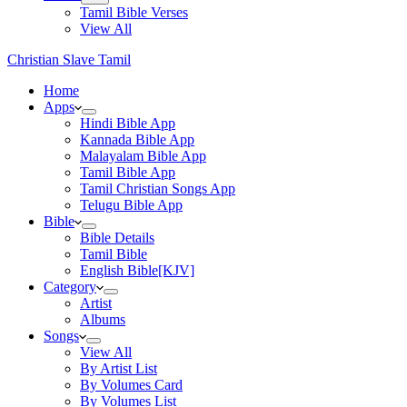
Tamil Bible Verses
View All
Christian Slave Tamil
Home
Apps
Hindi Bible App
Kannada Bible App
Malayalam Bible App
Tamil Bible App
Tamil Christian Songs App
Telugu Bible App
Bible
Bible Details
Tamil Bible
English Bible[KJV]
Category
Artist
Albums
Songs
View All
By Artist List
By Volumes Card
By Volumes List