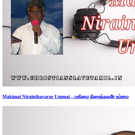
Makimai Nirainthavarae Ummai – மகிமை நிறைந்தவரே உம்மை