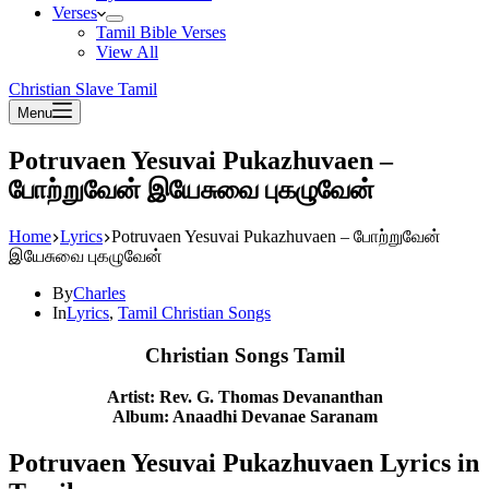
Verses
Tamil Bible Verses
View All
Christian Slave Tamil
Menu
Potruvaen Yesuvai Pukazhuvaen –
போற்றுவேன் இயேசுவை புகழுவேன்
Home
Lyrics
Potruvaen Yesuvai Pukazhuvaen – போற்றுவேன்
இயேசுவை புகழுவேன்
By
Charles
In
Lyrics
,
Tamil Christian Songs
Christian Songs Tamil
Artist: Rev. G. Thomas Devananthan
Album: Anaadhi Devanae Saranam
Potruvaen Yesuvai Pukazhuvaen Lyrics in