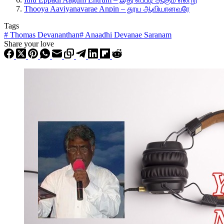
Thooya Aaviyanavarae Anpin – தூய ஆவியானவரே
Tags
#
Thomas Devananthan
#
Anaadhi Devanae Saranam
Share your love