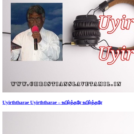
Uyirththarae Uyirththarae – உயிர்த்தரே உயிர்த்தரே