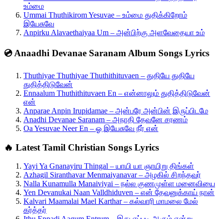
உம்மை
Ummai Thuthikirom Yesuvae – உம்மை துதிக்கிறோம்
இயேசுவே
Anpirku Alavaethaiyaa Um – அன்பிற்கு அளவேதையா உம்
💿 Anaadhi Devanae Saranam Album Songs Lyrics
Thuthiyae Thuthiyae Thuthithituvaen – துதியே துதியே
துதித்திடுவேன்
Ennaalum Thuthithituvaen En – என்னாலும் துதித்திடுவேன்
என்
Anparae Anpin Irupidamae – அன்பரே அன்பின் இருப்பிடமே
Anadhi Devanae Saranam – அநாதி தேவனே சரணம்
Oa Yesuvae Neer En – ஓ இயேசுவே நீர் என்
🔥 Latest Tamil Christian Songs Lyrics
Yayi Ya Gnanayiru Thingal – யாயி யா ஞாயிறு திங்கள்
Azhagil Siranthavar Menmaiyanavar – அழகில் சிறந்தவர்
Nalla Kunamulla Manaiviyai – நல்ல குணமுள்ள மனைவியை
Yen Devanukai Naan Valldhiduven – என் தேவனுக்காய் நான்
Kalvari Maamalai Mael Karthar – கல்வாரி மாமலை மேல்
கர்த்தர்
Ithu Eppadi Aagum Entrum – இது எப்படி ஆகும் என்று