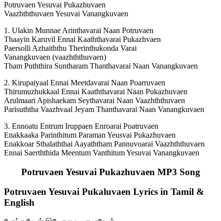
Potruvaen Yesuvai Pukazhuvaen
Vaazhththuvaen Yesuvai Vanangkuvaen
1. Ulakin Munnae Arinthavarai Naan Potruvaen
Thaayin Karuvil Ennai Kaaththavarai Pukazhvaen
Paersolli Azhaiththu Therinthukonda Varai
Vanangkuvaen (vaazhththuvaen)
Tham Puththira Suntharam Thanthavarai Naan Vanangkuvaen
2. Kirupaiyaal Ennai Meetdavarai Naan Poarruvaen
Thirumuzhukkaal Ennai Kaaththavarai Naan Pukazhuvaen
Arulmaari Apishaekam Seythavarai Naan Vaazhththuvaen
Parisuththa Vaazhvaal Jeyam Thanthavarai Naan Vanangkuvaen
3. Ennoatu Entrum Iruppaen Enroarai Poatruvaen
Enakkaaka Parinthitum Paraman Yeusvai Pukazhuvaen
Enakkoar Sthalaththai Aayaththam Pannuvoarai Vaazhththuvaen
Ennai Saerththida Meentum Vanthitum Yesuvai Vanangkuvaen
Potruvaen Yesuvai Pukazhuvaen MP3 Song
Potruvaen Yesuvai Pukaluvaen Lyrics in Tamil &
English