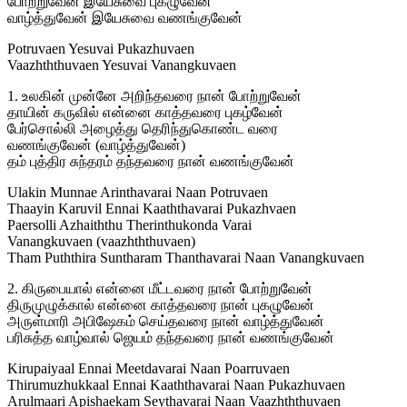
போற்றுவேன் இயேசுவை புகழுவேன்
வாழ்த்துவேன் இயேசுவை வணங்குவேன்
Potruvaen Yesuvai Pukazhuvaen
Vaazhththuvaen Yesuvai Vanangkuvaen
1. உலகின் முன்னே அறிந்தவரை நான் போற்றுவேன்
தாயின் கருவில் என்னை காத்தவரை புகழ்வேன்
பேர்சொல்லி அழைத்து தெரிந்துகொண்ட வரை
வணங்குவேன் (வாழ்த்துவேன்)
தம் புத்திர சுந்தரம் தந்தவரை நான் வணங்குவேன்
Ulakin Munnae Arinthavarai Naan Potruvaen
Thaayin Karuvil Ennai Kaaththavarai Pukazhvaen
Paersolli Azhaiththu Therinthukonda Varai
Vanangkuvaen (vaazhththuvaen)
Tham Puththira Suntharam Thanthavarai Naan Vanangkuvaen
2. கிருபையால் என்னை மீட்டவரை நான் போற்றுவேன்
திருமுழுக்கால் என்னை காத்தவரை நான் புகழுவேன்
அருள்மாரி அபிஷேகம் செய்தவரை நான் வாழ்த்துவேன்
பரிசுத்த வாழ்வால் ஜெயம் தந்தவரை நான் வணங்குவேன்
Kirupaiyaal Ennai Meetdavarai Naan Poarruvaen
Thirumuzhukkaal Ennai Kaaththavarai Naan Pukazhuvaen
Arulmaari Apishaekam Seythavarai Naan Vaazhththuvaen