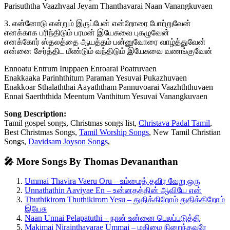
Parisuththa Vaazhvaal Jeyam Thanthavarai Naan Vanangkuvaen
3. என்னோடு என்றும் இருப்பேன் என்றோரை போற்றுவேன்
எனக்காக பரிந்திடும் பரமன் இயேசுவை புகழுவேன்
எனக்கோர் ஸ்தலத்தை ஆயத்தம் பன்னுவோரை வாழ்த்துவேன்
என்னை சேர்த்திட மீண்டும் வந்திடும் இயேசுவை வணங்குவேன்
Ennoatu Entrum Iruppaen Enroarai Poatruvaen
Enakkaaka Parinhthitum Paraman Yesuvai Pukazhuvaen
Enakkoar Sthalaththai Aayaththam Pannuvoarai Vaazhththuvaen
Ennai Saerththida Meentum Vanthitum Yesuvai Vanangkuvaen
Song Description:
Tamil gospel songs, Christmas songs list,
Christava Padal Tamil
,
Best Christmas Songs,
Tamil Worship Songs
, New Tamil Christian
Songs,
Davidsam Joyson Songs
,
🎤 More Songs By Thomas Devananthan
Ummai Thavira Vaeru Oru – உம்மைத் தவிர வேறு ஒரு
Unnathathin Aaviyae En – உன்னதத்தின் ஆவியே என்
Thuthikirom Thuthikirom Yesu – துதிக்கிறோம் துதிக்கிறோம்
இயேசு
Naan Unnai Pelapatuthi – நான் உன்னை பெலப்படுத்தி
Makimai Nirainthavarae Ummai – மகிமை நிறைந்தவரே