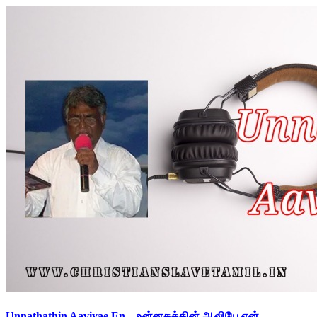
Unnathathin Aaviyae En – உன்னதத்தின் ஆவியே என்