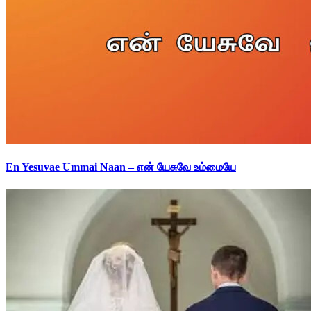
En Yesuvae Ummai Naan – என் யேசுவே உம்மையே