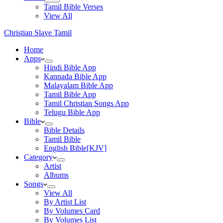
Tamil Bible Verses
View All
Christian Slave Tamil
Home
Apps
Hindi Bible App
Kannada Bible App
Malayalam Bible App
Tamil Bible App
Tamil Christian Songs App
Telugu Bible App
Bible
Bible Details
Tamil Bible
English Bible[KJV]
Category
Artist
Albums
Songs
View All
By Artist List
By Volumes Card
By Volumes List