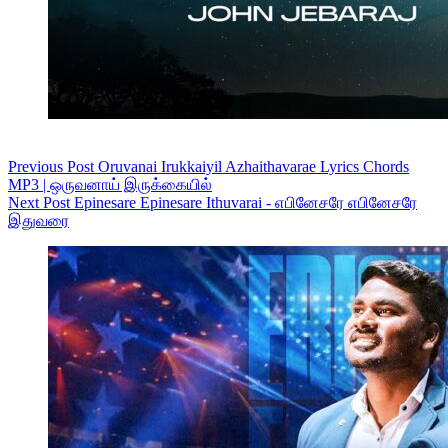
Previous
Post
Oruvanai Irukkaiyil Azhaithavarae Lyrics Chords
MP3 | ஒருவனாய் இருக்கையில்
Next
Post
Epinesare Epinesare Ithuvarai - எபினேசரே எபினேசரே
இதுவரை