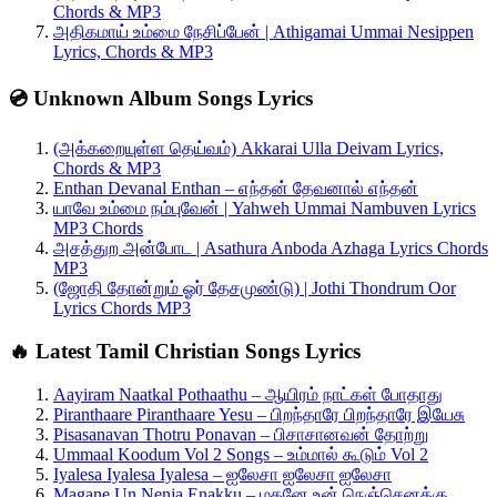
Chords & MP3
அதிகமாய் உம்மை நேசிப்பேன் | Athigamai Ummai Nesippen
Lyrics, Chords & MP3
💿 Unknown Album Songs Lyrics
(அக்கறையுள்ள தெய்வம்) Akkarai Ulla Deivam Lyrics,
Chords & MP3
Enthan Devanal Enthan – எந்தன் தேவனால் எந்தன்
யாவே உம்மை நம்புவேன் | Yahweh Ummai Nambuven Lyrics
MP3 Chords
அசத்துற அன்போட | Asathura Anboda Azhaga Lyrics Chords
MP3
(ஜோதி தோன்றும் ஓர் தேசமுண்டு) | Jothi Thondrum Oor
Lyrics Chords MP3
🔥 Latest Tamil Christian Songs Lyrics
Aayiram Naatkal Pothaathu – ஆயிரம் நாட்கள் போதாது
Piranthaare Piranthaare Yesu – பிறந்தாரே பிறந்தாரே இயேசு
Pisasanavan Thotru Ponavan – பிசாசானவன் தோற்று
Ummaal Koodum Vol 2 Songs – உம்மால் கூடும் Vol 2
Iyalesa Iyalesa Iyalesa – ஐலேசா ஐலேசா ஐலேசா
Magane Un Nenja Enakku – மகனே உன் நெஞ்செனக்கு