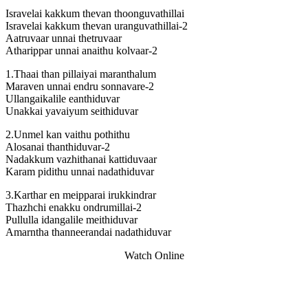
Isravelai kakkum thevan thoonguvathillai
Isravelai kakkum thevan uranguvathillai-2
Aatruvaar unnai thetruvaar
Atharippar unnai anaithu kolvaar-2
1.Thaai than pillaiyai maranthalum
Maraven unnai endru sonnavare-2
Ullangaikalile eanthiduvar
Unakkai yavaiyum seithiduvar
2.Unmel kan vaithu pothithu
Alosanai thanthiduvar-2
Nadakkum vazhithanai kattiduvaar
Karam pidithu unnai nadathiduvar
3.Karthar en meipparai irukkindrar
Thazhchi enakku ondrumillai-2
Pullulla idangalile meithiduvar
Amarntha thanneerandai nadathiduvar
Watch Online