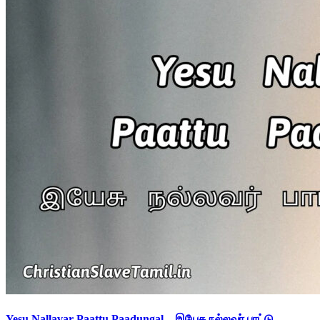
Yesu Nallavar Paattu Paadungal – இயேசு நல்லவர் பாட்டு