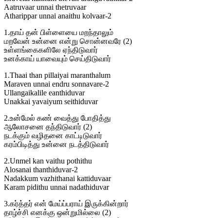
Aatruvaar unnai thetruvaar
Atharippar unnai anaithu kolvaar-2
1.தாய் தன் பிள்ளையை மறந்தாலும்
மறவேன் உன்னை என்று சொன்னவரே (2)
உள்ளங்கைகளிலே ஏந்திடுவார்
உனக்காய் யாவையும் செய்திடுவார்
1.Thaai than pillaiyai maranthalum
Maraven unnai endru sonnavare-2
Ullangaikalile eanthiduvar
Unakkai yavaiyum seithiduvar
2.உன்மேல் கண் வைத்து போதித்து
ஆலோசனை தந்திடுவார் (2)
நடக்கும் வழிதனை காட்டிடுவார்
கரம்பிடித்து உன்னை நடத்திடுவார்
2.Unmel kan vaithu pothithu
Alosanai thanthiduvar-2
Nadakkum vazhithanai kattiduvaar
Karam pidithu unnai nadathiduvar
3.கர்த்தர் என் மேய்ப்பராய் இருக்கின்றார்
தாழ்ச்சி எனக்கு ஒன்றுமில்லை (2)