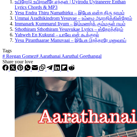
உயிரோடு உயிரானீரே எந்தன் | Uyirodu Uyiraneere Enthan
Lyrics Chords & MP3
Yesu Endra Thiru Namathirku – இயேசு என்ற திரு நாமம்
Ummai Aradhikindrom Yesuvae – உம்மை ஆராதிக்கின்றோம்
Immanark Kummarul Iiyum – இம்மணர்க் கும்மருள் ஈயும்
Sthothiram Sthothiram Yesuvukae Lyrics – ஸ்தோத்திரம்
Yahweh En Kukural – யாவே என் கூக்குரல்
Yesu Piranthaarae Manuvaai – இயேசு பிறந்தாரே மனுவாய்
Tags
#
Reegan Gomez
#
Aarathanai Aaruthal Geethangal
Share your love