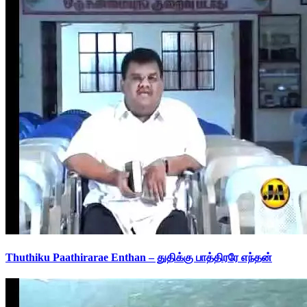
Thuthiku Paathirarae Enthan – துதிக்கு பாத்திரரே எந்தன்