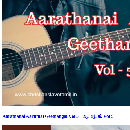
Aarathanai Aaruthal Geethangal Vol 5 – ஆ. ஆ. கீ. Vol 5