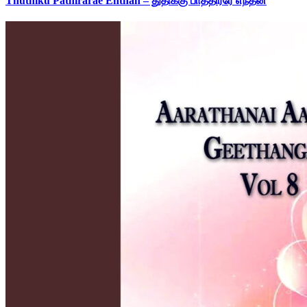
Thuthiku Pathirarae Enthan – துதிக்கு பாத்திரரே எந்தன்