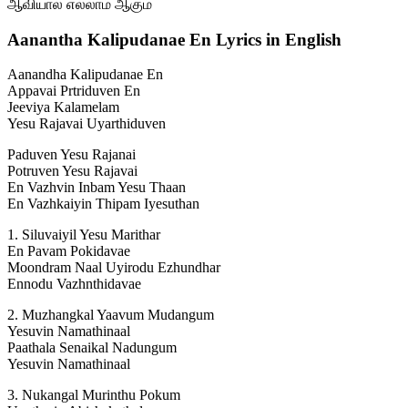
ஆவியால் எல்லாம் ஆகும்
Aanantha Kalipudanae En Lyrics in English
Aanandha Kalipudanae En
Appavai Prtriduven En
Jeeviya Kalamelam
Yesu Rajavai Uyarthiduven
Paduven Yesu Rajanai
Potruven Yesu Rajavai
En Vazhvin Inbam Yesu Thaan
En Vazhkaiyin Thipam Iyesuthan
1. Siluvaiyil Yesu Marithar
En Pavam Pokidavae
Moondram Naal Uyirodu Ezhundhar
Ennodu Vazhnthidavae
2. Muzhangkal Yaavum Mudangum
Yesuvin Namathinaal
Paathala Senaikal Nadungum
Yesuvin Namathinaal
3. Nukangal Murinthu Pokum