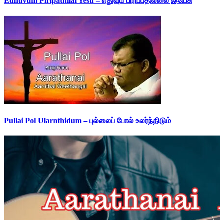
Edhuvum Piripathilai Yesu – எதுவும் பிரிப்பதில்லை இயேசு
Pullai Pol Ularnthidum – புல்லைப் போல் உலர்ந்திடும்