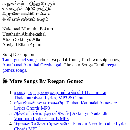
3. நுகங்கள் முறிந்து போகும்
உன்னதரின் அபிஷேகத்தில்
ஆற்றலோ சக்தியோ அல்ல
ஆவியால் எல்லாம் ஆகும்
Nukangal Murinthu Pokum
Unatharin Abishekathal
Atralo Sakthiyo Alla
Aaviyal Ellam Agum
Song Description:
Tamil gospel songs
, christava padal Tamil, Tamil worship songs,
Aarathanai Aaruthal Geethangal
, Christian Songs Tamil.
reegan
gomez songs
,
🎤 More Songs By Reegan Gomez
தலைமுறை தலைமுறையாய் எங்கள் | Thalaimurai
Thalaimuraiyaai Lyrics, MP3 & Chords
எந்தன் கன்மலையானவரே | Enthan Kanmalai Aanavare
Lyrics Chords MP3
அக்கினியில் நடந்து வந்தோம் | Akkiniyil Nadandhu
Vandhom Lyrics Chords MP3
பிரசன்னமே தேவ பிரசன்னமே | Ennodu Neer Irupadhe Lyrics
Chords MP3