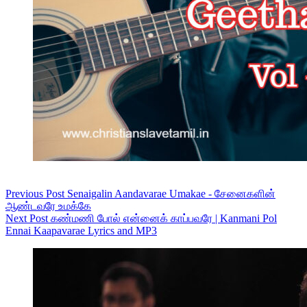
Previous
Post
Senaigalin Aandavarae Umakae - சேனைகளின்
ஆண்டவரே உமக்கே
Next
Post
கண்மணி போல் என்னைக் காப்பவரே | Kanmani Pol
Ennai Kaapavarae Lyrics and MP3