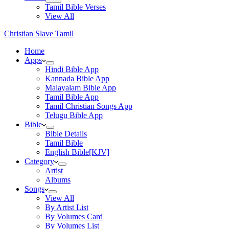
Tamil Bible Verses
View All
Christian Slave Tamil
Home
Apps
Hindi Bible App
Kannada Bible App
Malayalam Bible App
Tamil Bible App
Tamil Christian Songs App
Telugu Bible App
Bible
Bible Details
Tamil Bible
English Bible[KJV]
Category
Artist
Albums
Songs
View All
By Artist List
By Volumes Card
By Volumes List