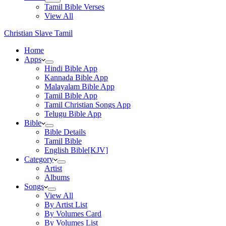
Tamil Bible Verses
View All
Christian Slave Tamil
Home
Apps
Hindi Bible App
Kannada Bible App
Malayalam Bible App
Tamil Bible App
Tamil Christian Songs App
Telugu Bible App
Bible
Bible Details
Tamil Bible
English Bible[KJV]
Category
Artist
Albums
Songs
View All
By Artist List
By Volumes Card
By Volumes List