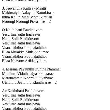
3. Jeevanulla Kallaay Maatti
Makimaiyin Aalayam Kattukiraar
Intha Kallin Mael Mothukiravan
Norungi Norungi Povaanae – 2
O Kaiththatti Paadiduvom
Yesu Iraajaathi Iraajaava
Nanti Solli Paadiduvom
Yesu Iraajaathi Iraajaava
Vaanalaththor Poothalaththor
Ellaa Mulakka Mulakkidumae
Vaanalaththor Poothalaththor
Ellaa Naavum Arikkaiyidum
4. Marana Payaththil Iruntha Nammai
Muttilum Viduthalaiyaakkinaarae
Maranaththin Koorai Siluvaiyilae
Utaiththu Jeyiththu Elunthaarae – 2
Ae Kaiththatti Paadiduvom
Yesu Iraajaathi Iraajaava
Nanti Solli Paadiduvom
Yesu Iraajaathi Iraajaava
Vaanalaththor Poothalaththor