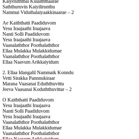
Kaiyeluththai Kulaiththaarae
Saththuruvin Kaiyilirunthu
Nammai Viduthalaiyaakkinaarae – 2
Ae Kaiththatti Paadiduvom
Yesu Iraajaathi Iraajaava
Nanti Solli Paadiduvom
Yesu Iraajaathi Iraajaava
Vaanalaththor Poothalaththor
Ellaa Mulakka Mulakkidumae
Vaanalaththor Poothalaththor
Ellaa Naavum Arikkaiyidum
2. Ellaa Idangalil Nammaik Konndu
Vetti Sirakka Pannnukiraar
Marana Vaasanai Eduththuvittu
Jeeva Vaasanai Koduththuvittar – 2
O Kaiththatti Paadiduvom
Yesu Iraajaathi Iraajaava
Nanti Solli Paadiduvom
Yesu Iraajaathi Iraajaava
Vaanalaththor Poothalaththor
Ellaa Mulakka Mulakkidumae
Vaanalaththor Poothalaththor
Ellaa Naavum Arikkaiyidum