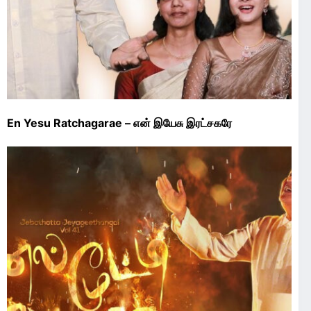
En Yesu Ratchagarae – என் இயேசு இரட்சகரே