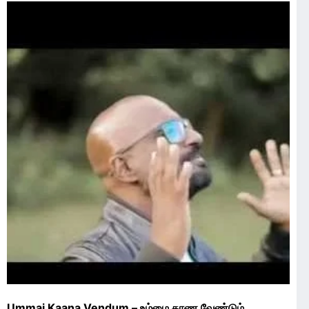
Ummai Kaana Vendum – உம்மை காண வேண்டும்