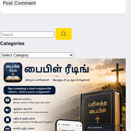
Post Comment
No
Categories
results
Categories