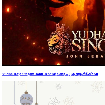
Yudha Raja Singam John Jebaraj Song – யூத ராஜ சிங்கம் 50