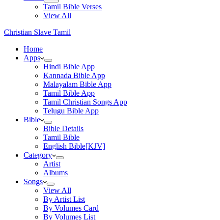
Tamil Bible Verses
View All
Christian Slave Tamil
Home
Apps
Hindi Bible App
Kannada Bible App
Malayalam Bible App
Tamil Bible App
Tamil Christian Songs App
Telugu Bible App
Bible
Bible Details
Tamil Bible
English Bible[KJV]
Category
Artist
Albums
Songs
View All
By Artist List
By Volumes Card
By Volumes List