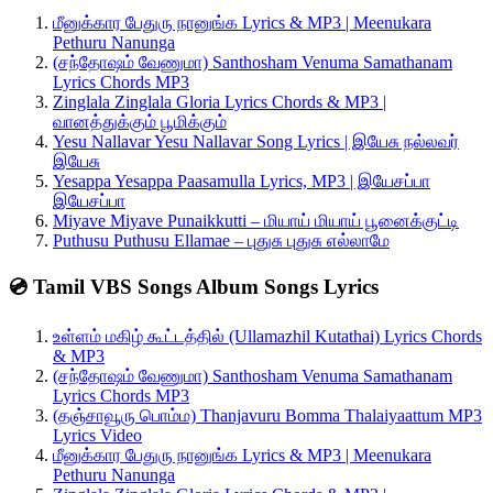
மீனுக்கார பேதுரு நானுங்க Lyrics & MP3 | Meenukara
Pethuru Nanunga
(சந்தோஷம் வேணுமா) Santhosham Venuma Samathanam
Lyrics Chords MP3
Zinglala Zinglala Gloria Lyrics Chords & MP3 |
வானத்துக்கும் பூமிக்கும்
Yesu Nallavar Yesu Nallavar Song Lyrics | இயேசு நல்லவர்
இயேசு
Yesappa Yesappa Paasamulla Lyrics, MP3 | இயேசப்பா
இயேசப்பா
Miyave Miyave Punaikkutti – மியாய் மியாய் பூனைக்குட்டி
Puthusu Puthusu Ellamae – புதுசு புதுசு எல்லாமே
💿 Tamil VBS Songs Album Songs Lyrics
உள்ளம் மகிழ் கூட்டத்தில் (Ullamazhil Kutathai) Lyrics Chords
& MP3
(சந்தோஷம் வேணுமா) Santhosham Venuma Samathanam
Lyrics Chords MP3
(தஞ்சாவூரு பொம்ம) Thanjavuru Bomma Thalaiyaattum MP3
Lyrics Video
மீனுக்கார பேதுரு நானுங்க Lyrics & MP3 | Meenukara
Pethuru Nanunga