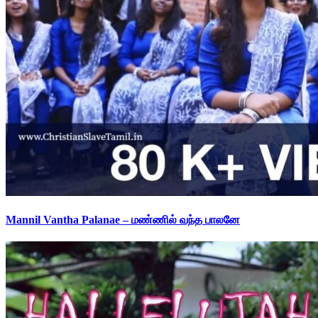
Mannil Vantha Palanae – மண்ணில் வந்த பாலனே