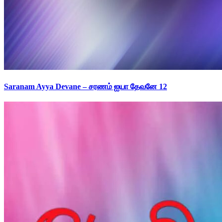
Saranam Ayya Devane – சரணம் ஐயா தேவனே 12