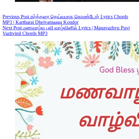
Previous
Post
கர்த்தரை தெய்வமாக கொண்டோர் Lyrics Chords
MP3 | Kartharai Dheivamaaga Kondor
Next
Post
மணவாழ்வு புவி வாழ்வினில் Lyrics | Manavazhvu Puvi
Vazhvinil Chords MP3