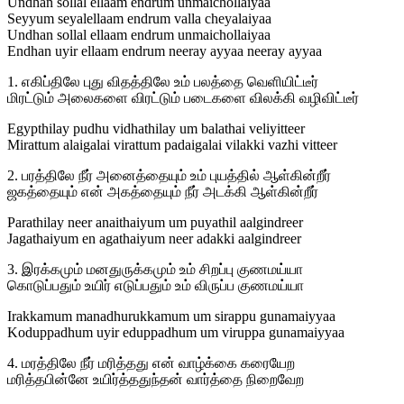
Undhan sollal ellaam endrum unmaichollaiyaa
Seyyum seyalellaam endrum valla cheyalaiyaa
Undhan sollal ellaam endrum unmaichollaiyaa
Endhan uyir ellaam endrum neeray ayyaa neeray ayyaa
1. எகிப்திலே புது விதத்திலே உம் பலத்தை வெளியிட்டீர்
மிரட்டும் அலைகளை விரட்டும் படைகளை விலக்கி வழிவிட்டீர்
Egypthilay pudhu vidhathilay um balathai veliyitteer
Mirattum alaigalai virattum padaigalai vilakki vazhi vitteer
2. பரத்திலே நீர் அனைத்தையும் உம் புயத்தில் ஆள்கின்றீர்
ஜகத்தையும் என் அகத்தையும் நீர் அடக்கி ஆள்கின்றீர்
Parathilay neer anaithaiyum um puyathil aalgindreer
Jagathaiyum en agathaiyum neer adakki aalgindreer
3. இரக்கமும் மனதுருக்கமும் உம் சிறப்பு குணமய்யா
கொடுப்பதும் உயிர் எடுப்பதும் உம் விருப்ப குணமய்யா
Irakkamum manadhurukkamum um sirappu gunamaiyyaa
Koduppadhum uyir eduppadhum um viruppa gunamaiyyaa
4. மரத்திலே நீர் மரித்தது என் வாழ்க்கை கரையேற
மரித்தபின்னே உயிர்த்ததுந்தன் வார்த்தை நிறைவேற