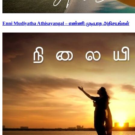
Enni Mudiyatha Athisayangal – எண்ணி முடியாத அதிசயங்கள்