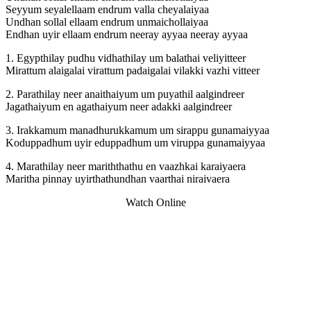
Seyyum seyalellaam endrum valla cheyalaiyaa
Undhan sollal ellaam endrum unmaichollaiyaa
Endhan uyir ellaam endrum neeray ayyaa neeray ayyaa
1. Egypthilay pudhu vidhathilay um balathai veliyitteer
Mirattum alaigalai virattum padaigalai vilakki vazhi vitteer
2. Parathilay neer anaithaiyum um puyathil aalgindreer
Jagathaiyum en agathaiyum neer adakki aalgindreer
3. Irakkamum manadhurukkamum um sirappu gunamaiyyaa
Koduppadhum uyir eduppadhum um viruppa gunamaiyyaa
4. Marathilay neer mariththathu en vaazhkai karaiyaera
Maritha pinnay uyirthathundhan vaarthai niraivaera
Watch Online