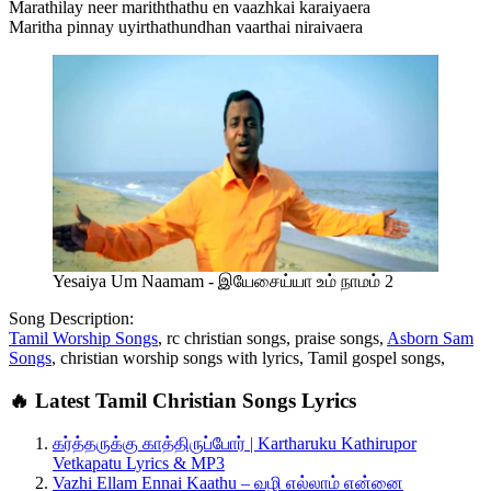
Marathilay neer mariththathu en vaazhkai karaiyaera
Maritha pinnay uyirthathundhan vaarthai niraivaera
Yesaiya Um Naamam - இயேசைய்யா உம் நாமம் 2
Song Description:
Tamil Worship Songs
, rc christian songs, praise songs,
Asborn Sam
Songs
, christian worship songs with lyrics, Tamil gospel songs,
🔥 Latest Tamil Christian Songs Lyrics
கர்த்தருக்கு காத்திருப்போர் | Kartharuku Kathirupor
Vetkapatu Lyrics & MP3
Vazhi Ellam Ennai Kaathu – வழி எல்லாம் என்னை