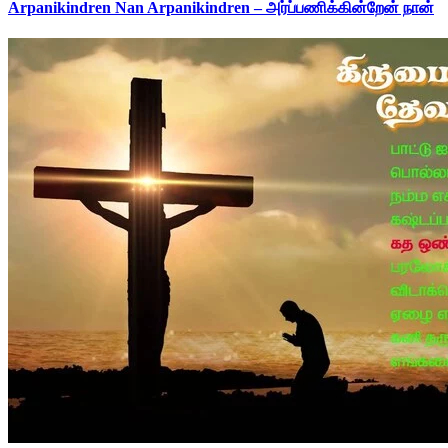
Arpanikindren Nan Arpanikindren – அர்ப்பணிக்கின்றேன் நான்