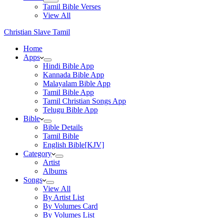
Tamil Bible Verses
View All
Christian Slave Tamil
Home
Apps
Hindi Bible App
Kannada Bible App
Malayalam Bible App
Tamil Bible App
Tamil Christian Songs App
Telugu Bible App
Bible
Bible Details
Tamil Bible
English Bible[KJV]
Category
Artist
Albums
Songs
View All
By Artist List
By Volumes Card
By Volumes List