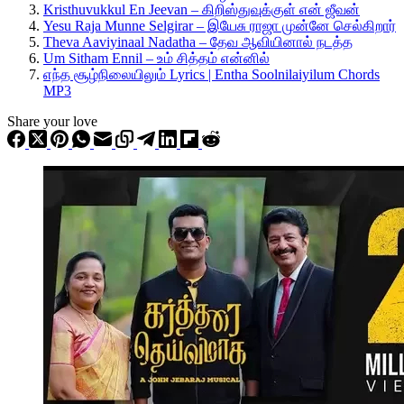
Kristhuvukkul En Jeevan – கிறிஸ்துவுக்குள் என் ஜீவன்
Yesu Raja Munne Selgirar – இயேசு ராஜா முன்னே செல்கிறார்
Theva Aaviyinaal Nadatha – தேவ ஆவியினால் நடத்த
Um Sitham Ennil – உம் சித்தம் என்னில்
எந்த சூழ்நிலையிலும் Lyrics | Entha Soolnilaiyilum Chords
MP3
Share your love