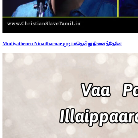
Mudiyathenru Ninaithaenae முடியாதென்று நினைத்தேனே