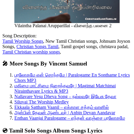
Vilaintha Palanai Arupparillai - விளைந்த பலனை 2
Song Description:
Tamil Worship Songs
, New Tamil Christian songs, Johnsam Joyson
Songs,
Christian Songs Tamil
, Tamil gospel songs, christava padal,
Tamil Christian worship songs
,
🎤 More Songs By Vincent Samuel
பரலோகமே என் சொந்தமே | Paralogame En Sonthame Lyrics
Chors MP3
மகிமை மாட்சிமை நிறைந்தவரே | Magimai Matchimai
Nirainthavare Lyrics & MP3
Nallavare Yesu Dheva Song – நல்லவரே இயேசு தேவா
Siluvai The Worship Medley
Ekkaala Sattham Vaanil – எக்காள சத்தம் வானில்
அன்பின் தேவன் ஆண்டவர் | Anbin Devan Aandavar
Enthan Vaanjai Paralogame – எந்தன் வாஞ்சை பரலோகமே
💿 Tamil Solo Songs Album Songs Lyrics