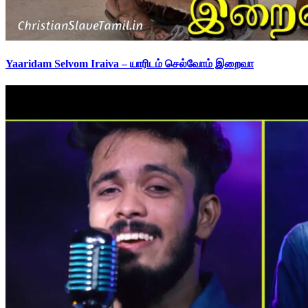
Yaaridam Selvom Iraiva – யாரிடம் செல்வோம் இறைவா