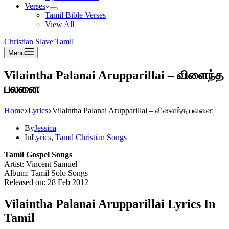
Verses
Tamil Bible Verses
View All
Christian Slave Tamil
Menu
Vilaintha Palanai Arupparillai – விளைந்த
பலனை
Home
Lyrics
Vilaintha Palanai Arupparillai – விளைந்த பலனை
By
Jessica
In
Lyrics
,
Tamil Christian Songs
Tamil Gospel Songs
Artist: Vincent Samuel
Album: Tamil Solo Songs
Released on: 28 Feb 2012
Vilaintha Palanai Arupparillai Lyrics In
Tamil