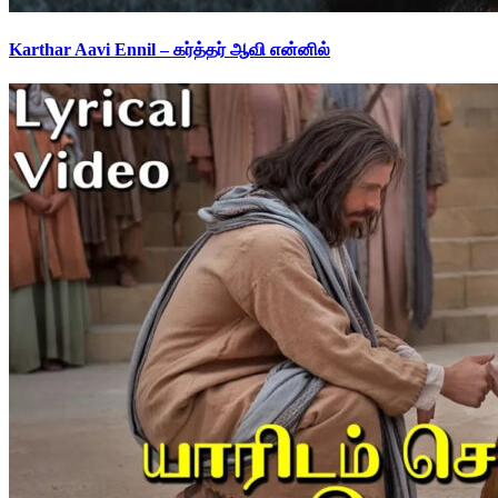
Karthar Aavi Ennil – கர்த்தர் ஆவி என்னில்