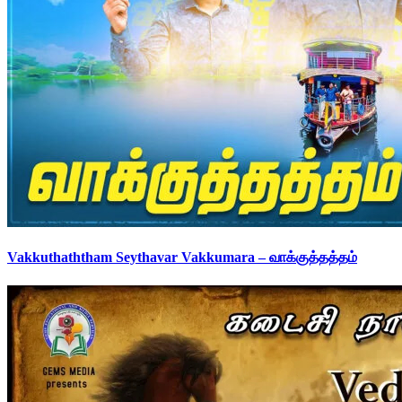
Vakkuthaththam Seythavar Vakkumara – வாக்குத்தத்தம்