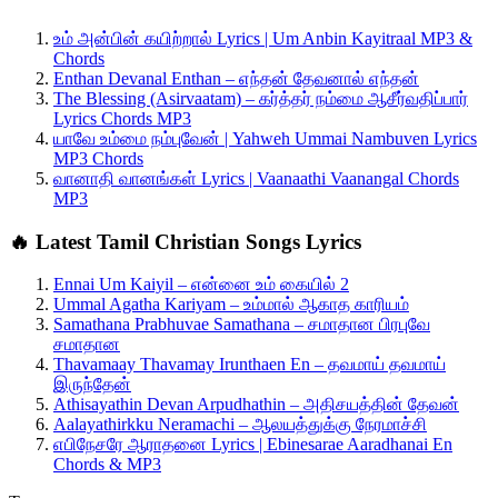
உம் அன்பின் கயிற்றால் Lyrics | Um Anbin Kayitraal MP3 &
Chords
Enthan Devanal Enthan – எந்தன் தேவனால் எந்தன்
The Blessing (Asirvaatam) – கர்த்தர் நம்மை ஆசீர்வதிப்பார்
Lyrics Chords MP3
யாவே உம்மை நம்புவேன் | Yahweh Ummai Nambuven Lyrics
MP3 Chords
வானாதி வானங்கள் Lyrics | Vaanaathi Vaanangal Chords
MP3
🔥 Latest Tamil Christian Songs Lyrics
Ennai Um Kaiyil – என்னை உம் கையில் 2
Ummal Agatha Kariyam – உம்மால் ஆகாத காரியம்
Samathana Prabhuvae Samathana – சமாதான பிரபுவே
சமாதான
Thavamaay Thavamay Irunthaen En – தவமாய் தவமாய்
இருந்தேன்
Athisayathin Devan Arpudhathin – அதிசயத்தின் தேவன்
Aalayathirkku Neramachi – ஆலயத்துக்கு நேரமாச்சி
எபிநேசரே ஆராதனை Lyrics | Ebinesarae Aaradhanai En
Chords & MP3