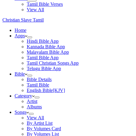
Tamil Bible Verses
View All
Christian Slave Tamil
Home
Apps
Hindi Bible App
Kannada Bible App
Malayalam Bible App
Tamil Bible App
Tamil Christian Songs App
Telugu Bible App
Bible
Bible Details
Tamil Bible
English Bible[KJV]
Category
Artist
Albums
Songs
View All
By Artist List
By Volumes Card
By Volumes List