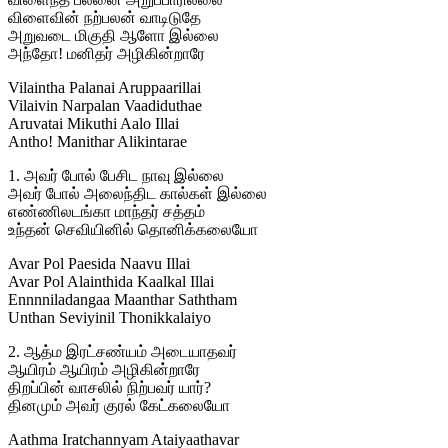
விளைவின் நற்பலன் வாடிடுதே
அறுவடை மிகுதி ஆளோ இல்லை
அந்தோ! மனிதர் அழிகின்றாரே
Vilaintha Palanai Aruppaarillai
Vilaivin Narpalan Vaadiduthae
Aruvatai Mikuthi Aalo Illai
Antho! Manithar Alikintarae
1. அவர் போல் பேசிட நாவு இல்லை
அவர் போல் அலைந்திட கால்கள் இல்லை
எண்ணிலடங்கா மாந்தர் சத்தம்
உந்தன் செவியினில் தொனிக்கலையோ
Avar Pol Paesida Naavu Illai
Avar Pol Alainthida Kaalkal Illai
Ennnniladangaa Maanthar Saththam
Unthan Seviyinil Thonikkalaiyo
2. ஆத்ம இரட்சண்யம் அடையாதவர்
ஆயிரம் ஆயிரம் அழிகின்றாரே
திறப்பின் வாசலில் நிற்பவர் யார்?
தினமும் அவர் குரல் கேட்கலையோ
Aathma Iratchannyam Ataiyaathavar