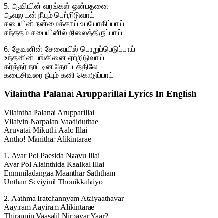
5. ஆவியின் வரங்கள் ஒன்பதனை
ஆவலுடன் நீயும் பெற்றிடுவாய்
சபையின் நன்மைக்காய் உபயோகிப்பாய்
சந்ததம் சபையினில் நிலைத்திருப்பாய்
6. தேவனின் சேவையில் பொறுப்பெடுப்பாய்
உந்தனின் பங்கினை ஏற்றிடுவாய்
கர்த்தர் நாட்டின தோட்டத்திலே
கடைசிவரை நீயும் கனி கொடுப்பாய்
Vilaintha Palanai Arupparillai Lyrics In English
Vilaintha Palanai Arupparillai
Vilaivin Narpalan Vaadiduthae
Aruvatai Mikuthi Aalo Illai
Antho! Manithar Alikintarae
1. Avar Pol Paesida Naavu Illai
Avar Pol Alainthida Kaalkal Illai
Ennnniladangaa Maanthar Saththam
Unthan Seviyinil Thonikkalaiyo
2. Aathma Iratchannyam Ataiyaathavar
Aayiram Aayiram Alikintarae
Thirappin Vaasalil Nirpavar Yaar?