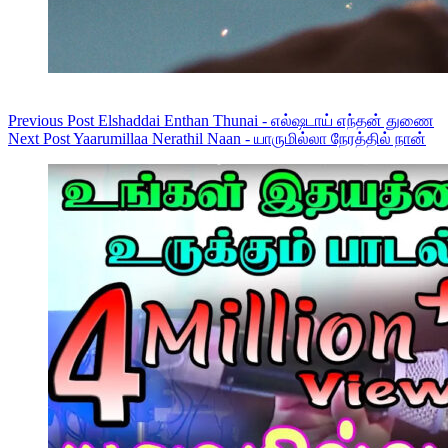
Previous
Post
Elshaddai Enthan Thunai - எல்ஷடாய் எந்தன் துணை
Next
Post
Yaarumillaa Nerathil Naan - யாருமில்லா நேரத்தில் நான்