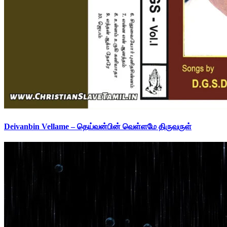
Deivanbin Vellame – தெய்வன்பின் வெள்ளமே திருவருள்