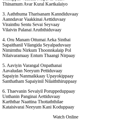
Thinamum Avar Kural Kaetkalaiyo
3. Aaththuma Tharisanam Kanndiduvaay
Aanndavar Vaakkinai Aettiduvaay
Virainthu Sentu Sevai Seyvaay
Vilaivin Palanai Aruththiduvaay
4. Oru Manam Ottumai Aeka Sinthai
Sapaithanil Vilangida Seyalpaduvaay
Nimirnthu Nirkum Thoonnkalaip Pol
Nilaivaramaay Entum Thaangi Nirpaay
5. Aaviyin Varangal Onpathanai
Aavaludan Neeyum Pettiduvaay
Sapaiyin Nanmaikkaay Upayokippaay
Santhatham Sapaiyinil Nilaiththiruppaay
6. Thaevanin Sevaiyil Poruppeduppaay
Unthanin Panginai Aettiduvaay
Karththar Naattina Thottaththilae
Kataisivarai Neeyum Kani Koduppaay
Watch Online