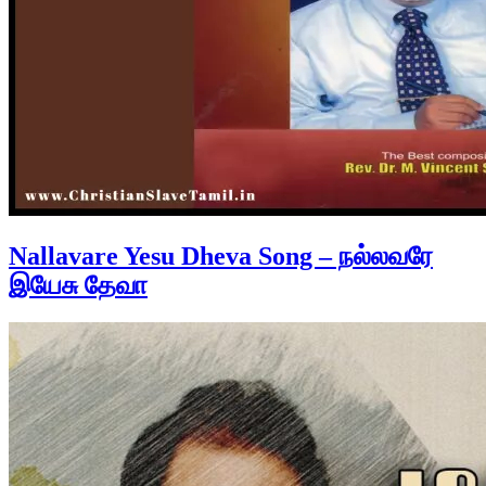
Nallavare Yesu Dheva Song – நல்லவரே
இயேசு தேவா