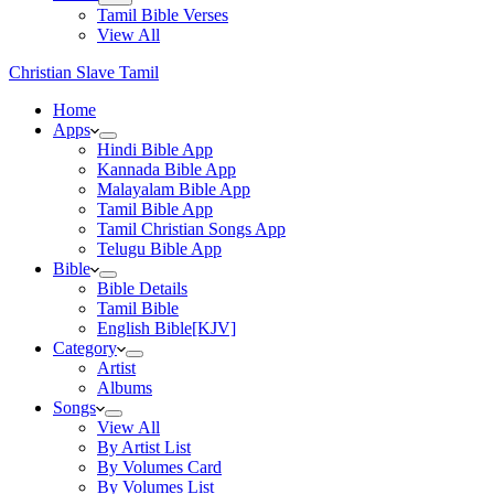
Tamil Bible Verses
View All
Christian Slave Tamil
Home
Apps
Hindi Bible App
Kannada Bible App
Malayalam Bible App
Tamil Bible App
Tamil Christian Songs App
Telugu Bible App
Bible
Bible Details
Tamil Bible
English Bible[KJV]
Category
Artist
Albums
Songs
View All
By Artist List
By Volumes Card
By Volumes List