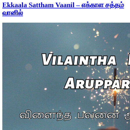
Ekkaala Sattham Vaanil – எக்காள சத்தம்
வானில்