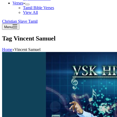
Verses
Tamil Bible Verses
View All
Christian Slave Tamil
Menu
Tag
Vincent Samuel
Home
Vincent Samuel