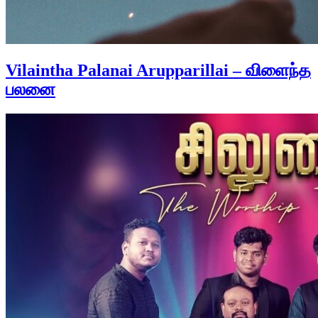
Vilaintha Palanai Arupparillai – விளைந்த
பலனை