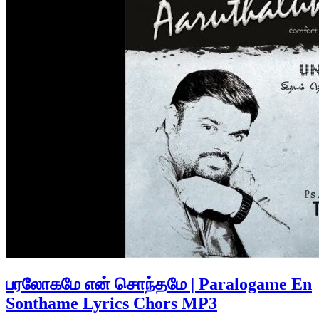
பரலோகமே என் சொந்தமே | Paralogame En
Sonthame Lyrics Chors MP3