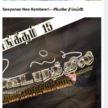
Seeyonae Nee Kembeeri – சீயோனே நீ கெம்பீரி