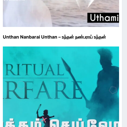
Unthan Nanbarai Unthan – உந்தன் நண்பராய் உந்தன்