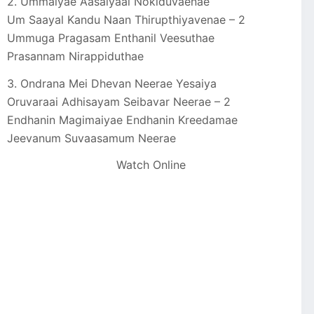
2. Ummaiyae Aasaiyaai Nokiduvaenae
Um Saayal Kandu Naan Thirupthiyavenae – 2
Ummuga Pragasam Enthanil Veesuthae
Prasannam Nirappiduthae
3. Ondrana Mei Dhevan Neerae Yesaiya
Oruvaraai Adhisayam Seibavar Neerae – 2
Endhanin Magimaiyae Endhanin Kreedamae
Jeevanum Suvaasamum Neerae
Watch Online