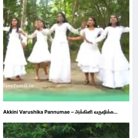
Akkini Varushika Pannumae – அக்கினி வருஷிக்க…