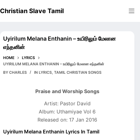
Skip
Christian Slave Tamil
to
content
Uyirilum Melana Enthanin – உயிரிலும் மேலான
எந்தனின்
HOME
LYRICS
UYIRILUM MELANA ENTHANIN – உயிரிலும் மேலான எந்தனின்
BY
CHARLES
IN
LYRICS
,
TAMIL CHRISTIAN SONGS
Praise and Worship Songs
Artist: Pastor David
Album: Uthamiyae Vol 6
Released on: 17 Jan 2016
Uyirilum Melana Enthanin Lyrics In Tamil