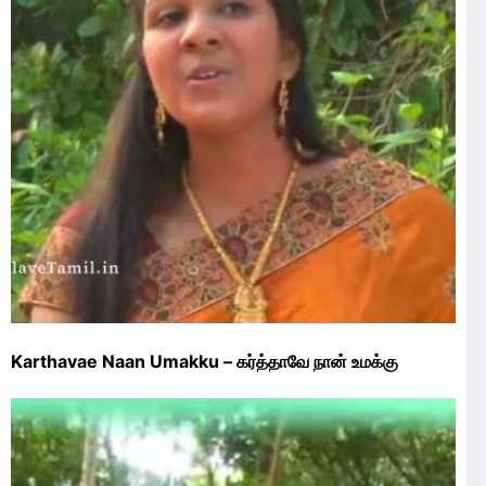
Karthavae Naan Umakku – கர்த்தாவே நான் உமக்கு