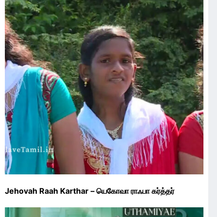
Jehovah Raah Karthar – யெகோவா ராஃபா கர்த்தர்