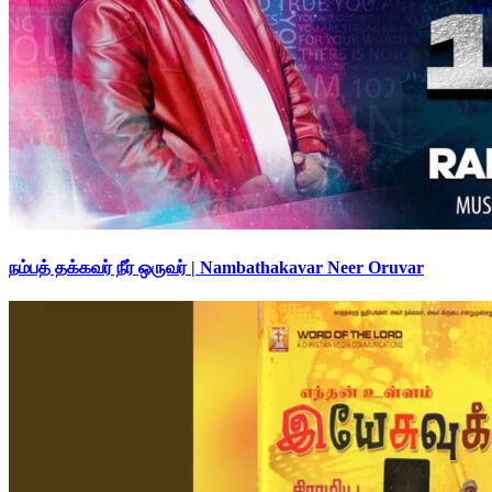
நம்பத் தக்கவர் நீர் ஒருவர் | Nambathakavar Neer Oruvar