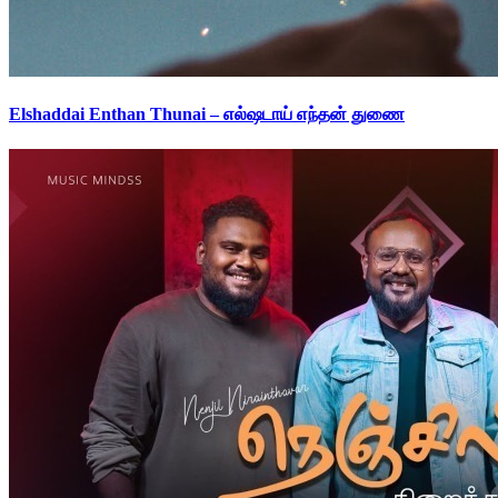
Elshaddai Enthan Thunai – எல்ஷடாய் எந்தன் துணை