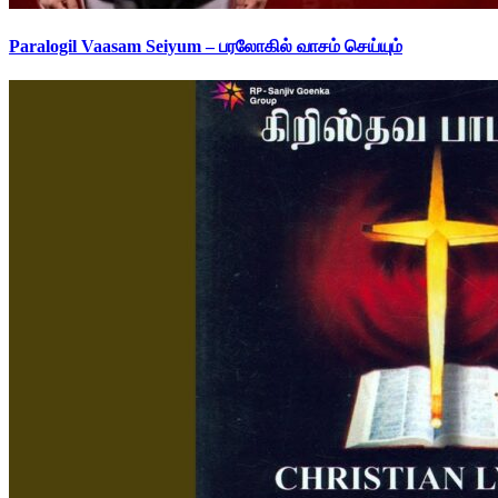
Paralogil Vaasam Seiyum – பரலோகில் வாசம் செய்யும்