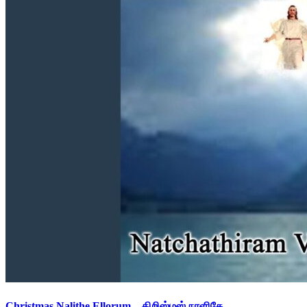
Christmas Nalithe Ellorum – கிறிஸ்மஸ் நாளிதே