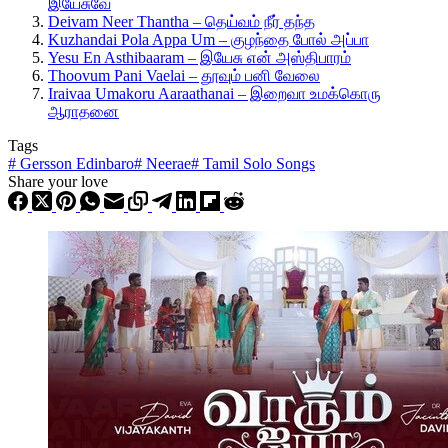
இயேசுவே
Deivam Neer Thantha – தெய்வம் நீர் தந்த
Kuzhandai Pola Appa Um – குழந்தை போல் அப்பா
Yesu En Asthibaaram – இயேசு என் அஸ்திபாரம்
Thoovum Pani Vaelai – தூவும் பனி வேலை
Iraivaa Umakoru Aaraathanai – இறைவா உமக்கொரு
ஆராதனை
Tags
#
Gersson Edinbaro
#
Neerae
#
Tamil Solo Songs
Share your love