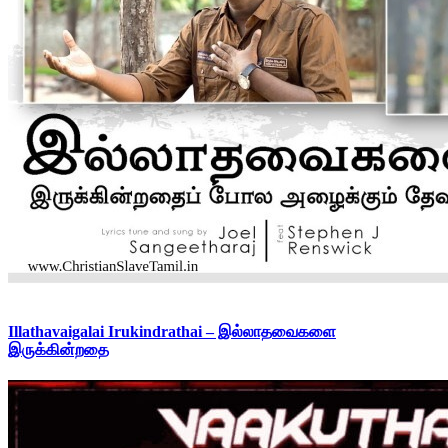
Illathavaigalai Irukindrathai – இல்லாதவைகளை
இருக்கின்றதை