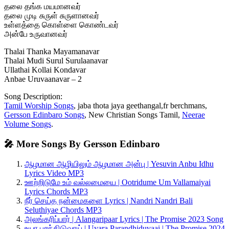
தலை தங்க மயமானவர்
தலை முடி சுருள் சுருளானவர்
உள்ளத்தை கொள்ளை கொண்டவர்
அன்பே உருவானவர்
Thalai Thanka Mayamanavar
Thalai Mudi Surul Surulaanavar
Ullathai Kollai Kondavar
Anbae Uruvaanavar – 2
Song Description:
Tamil Worship Songs
, jaba thota jaya geethangal,fr berchmans,
Gersson Edinbaro Songs
, New Christian Songs Tamil,
Neerae
Volume Songs
.
🎤 More Songs By Gersson Edinbaro
ஆழமான ஆழியிலும் ஆழமான அன்பு | Yesuvin Anbu Idhu
Lyrics Video MP3
ஊற்றிடுமே உம் வல்லமையை | Ootridume Um Vallamaiyai
Lyrics Chords MP3
நீர் செய்த நன்மைகளை Lyrics | Nandri Nandri Bali
Seluthiyae Chords MP3
அலங்கரிப்பார் | Alangaripaar Lyrics | The Promise 2023 Song
உயர பறந்திடுவாய் | Uyara Parandhiduvaai | The Promise 2024