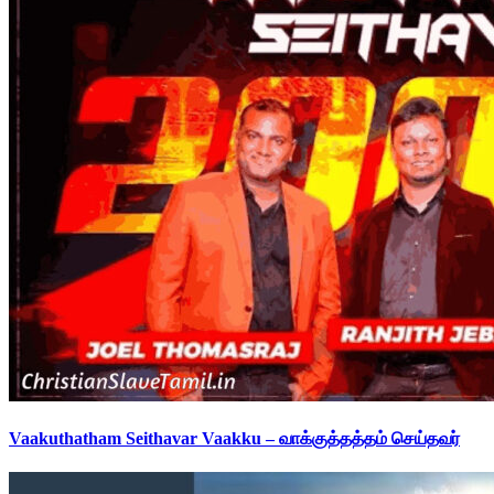
Vaakuthatham Seithavar Vaakku – வாக்குத்தத்தம் செய்தவர்