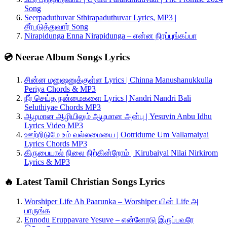
Song
Seerpaduthuvar Sthirapaduthuvar Lyrics, MP3 |
சீர்படுத்துவார் Song
Nirapidunga Enna Nirapidunga – என்ன நிரப்புங்கப்பா
💿 Neerae Album Songs Lyrics
சின்ன மனுஷனுக்குள்ள Lyrics | Chinna Manushanukkulla
Periya Chords & MP3
நீர் செய்த நன்மைகளை Lyrics | Nandri Nandri Bali
Seluthiyae Chords MP3
ஆழமான ஆழியிலும் ஆழமான அன்பு | Yesuvin Anbu Idhu
Lyrics Video MP3
ஊற்றிடுமே உம் வல்லமையை | Ootridume Um Vallamaiyai
Lyrics Chords MP3
கிருபையால் நிலை நிற்கின்றோம் | Kirubaiyal Nilai Nirkirom
Lyrics & MP3
🔥 Latest Tamil Christian Songs Lyrics
Worshiper Life Ah Paarunka – Worshiper யின் Life அ
பாருங்க
Ennodu Eruppavare Yesuve – என்னோடு இருப்பவரே