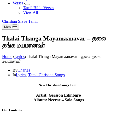
Verses
Tamil Bible Verses
View All
Christian Slave Tamil
Menu
Thalai Thanga Mayamaanavar – தலை
தங்க மயமானவர்
Home
Lyrics
Thalai Thanga Mayamaanavar – தலை தங்க
மயமானவர்
By
Charles
In
Lyrics
,
Tamil Christian Songs
New Christian Songs Tamil
Artist:
Gersson Edinbaro
Album: Neerae – Solo Songs
Our Contents