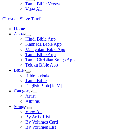
Tamil Bible Verses
View All
Christian Slave Tamil
Home
Apps
Hindi Bible App
Kannada Bible App
Malayalam Bible App
Tamil Bible App
Tamil Christian Songs App
Telugu Bible App
Bible
Bible Details
Tamil Bible
English Bible[KJV]
Category
Artist
Albums
Songs
View All
By Artist List
By Volumes Card
By Volumes List