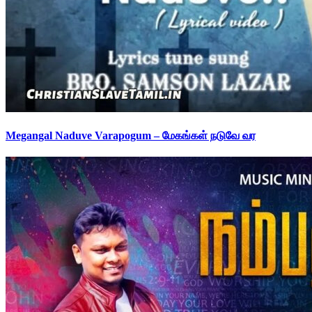
Megangal Naduve Varapogum – மேகங்கள் நடுவே வர