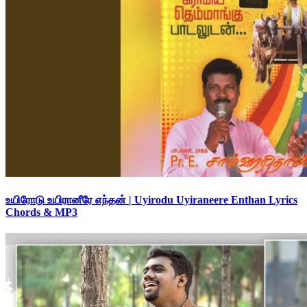
உயிரோடு உயிரானீரே எந்தன் | Uyirodu Uyiraneere Enthan Lyrics
Chords & MP3