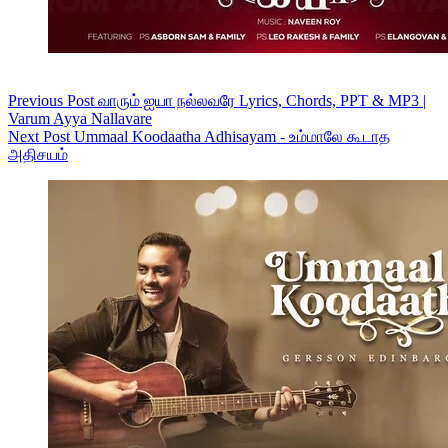
Previous
Post
வாரும் ஐயா நல்லவரே Lyrics, Chords, PPT & MP3 |
Varum Ayya Nallavare
Next
Post
Ummaal Koodaatha Adhisayam - உம்மாலே கூடாத
அதிசயம்