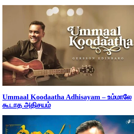
Ummaal Koodaatha Adhisayam – உம்மாலே
கூடாத அதிசயம்