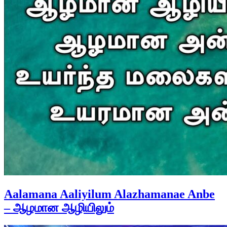
Aalamana Aaliyilum Alazhamanae Anbe
– ஆழமான ஆழியிலும்