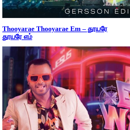
Thooyarae Thooyarae Em – தூயரே
தூயரே எம்