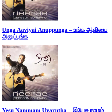
Unga Aaviyai Anuppunga – உங்க ஆவியை
அனுப்புங்க
Yesu Nammam Uyarntha – இயேசு நாமம்