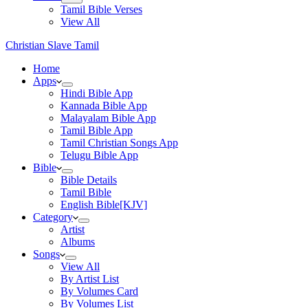
Tamil Bible Verses
View All
Christian Slave Tamil
Home
Apps
Hindi Bible App
Kannada Bible App
Malayalam Bible App
Tamil Bible App
Tamil Christian Songs App
Telugu Bible App
Bible
Bible Details
Tamil Bible
English Bible[KJV]
Category
Artist
Albums
Songs
View All
By Artist List
By Volumes Card
By Volumes List