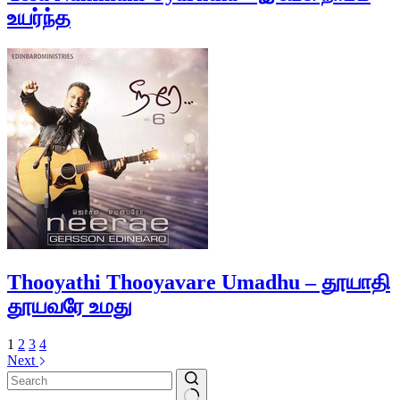
உயர்ந்த
Thooyathi Thooyavare Umadhu – தூயாதி
தூயவரே உமது
1
2
3
4
Next