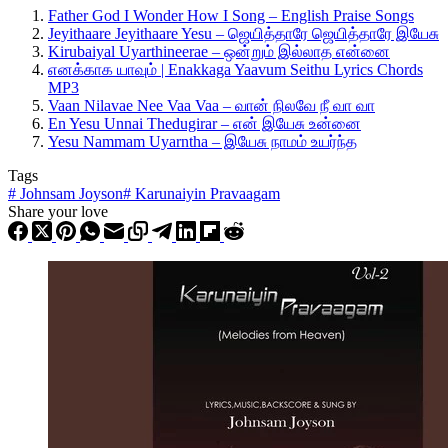
Father God I Wonder How I Song – English Praise Songs
Jeyithaare Jeyithaare Yesu – ஜெயித்தாரே ஜெயித்தாரே இயேசு
Kirubaiyal Uyarthineerae – ஒன்றும் இல்லாத என்னை
எனக்காக யாவும் | Enakkaga Yaavum Seithu Lyrics Chords
MP3
Vaan Nilavae Nee Vaa Vaa – வான் நிலவே நீ வா வா
En Yesu Unnai Thedugirar – என் இயேசு உன்னை
Yesu Nammam Uyarntha – இயேசு நாமம் உயர்ந்த
Tags
#
Johnsam Joyson
#
Karunaiyin Pravaagam
Share your love