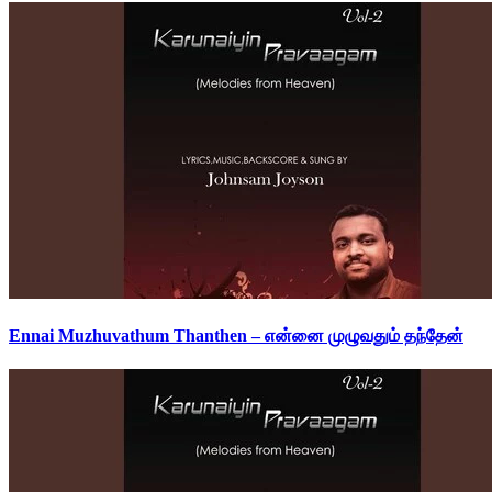
Ennai Muzhuvathum Thanthen – என்னை முழுவதும் தந்தேன்