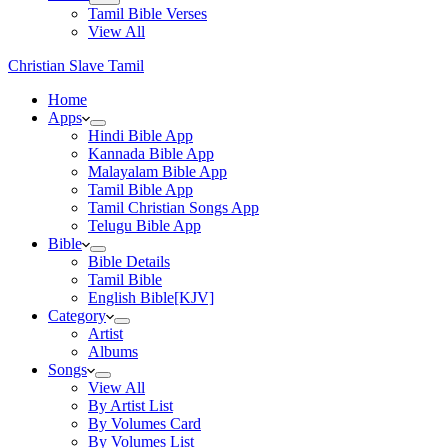
Tamil Bible Verses
View All
Christian Slave Tamil
Home
Apps
Hindi Bible App
Kannada Bible App
Malayalam Bible App
Tamil Bible App
Tamil Christian Songs App
Telugu Bible App
Bible
Bible Details
Tamil Bible
English Bible[KJV]
Category
Artist
Albums
Songs
View All
By Artist List
By Volumes Card
By Volumes List