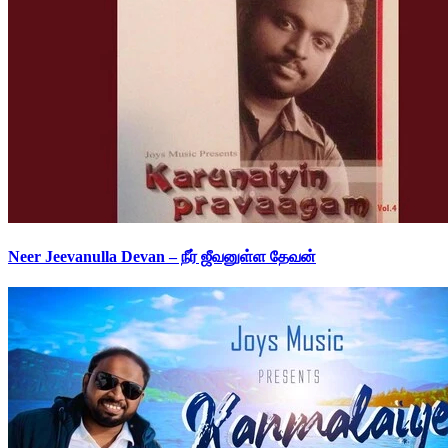
Neer Jeevanulla Devan – நீர் ஜீவனுள்ள தேவன்