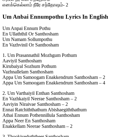
எனக்கெல்லாம் நீரே சந்தோஷம்- 2
Um Anbai Ennumpothu Lyrics In English
Um Anpai Ennum Pothu
En Ullaththil Or Santhosham
Um Namam Sollumpothu
En Vazhvinil Or Santhosham
1. Um Prasannathil Mozhgum Pothum
Aaviyil Santhosham
Kirubaiyal Sozhum Pothum
Vazhnallelam Santhosham
Appa Um Samoogam Enakkendrum Santhosham – 2
Appa Um Samoogam Enakkendrum Santhosham – 4
2. Um Varthaiyil Enthan Santhosham
En Vazhkaiyil Neerae Santhosham – 2
Aaviyin Niraivae Santhosham – 2
Ennai Ratchiththathum Abishaegiththathum
Athai Ennum Pothennillula Santhosham
Appa Neer En Santhosham
Enakkellam Neerae Santhosham – 2
3. Thookiyeduththeer Santhosham