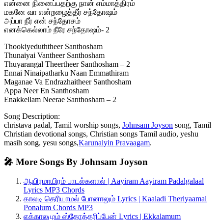
என்னை நினைப்பதற்கு நான் எம்மாத்திரம்
மகனே வா என்றழைத்தீர் சந்தோஷம்
அப்பா நீர் என் சந்தோசம்
எனக்கெல்லாம் நீரே சந்தோஷம்- 2
Thookiyeduththeer Santhosham
Thunaiyai Vantheer Santhosham
Thuyarangal Theertheer Santhosham – 2
Ennai Ninaipatharku Naan Emmathiram
Maganae Va Endrazhaitheer Santhosham
Appa Neer En Santhosham
Enakkellam Neerae Santhosham – 2
Song Description:
christava padal, Tamil worship songs,
Johnsam Joyson
song, Tamil
Christian devotional songs, Christian songs Tamil audio, yeshu
masih song, yesu songs,
Karunaiyin Pravaagam
.
🎤 More Songs By Johnsam Joyson
ஆயிரமாயிரம் பாடல்களால் | Aayiram Aayiram Padalgalaal
Lyrics MP3 Chords
காலடி தெரியாமல் போனாலும் Lyrics | Kaaladi Theriyaamal
Ponalum Chords MP3
எக்காலமும் ஸ்தோத்தரிப்பேன் Lyrics | Ekkalamum