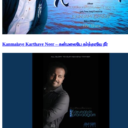
Kanmalaye Karthave Neer – கன்மலையே கர்த்தாவே நீர்