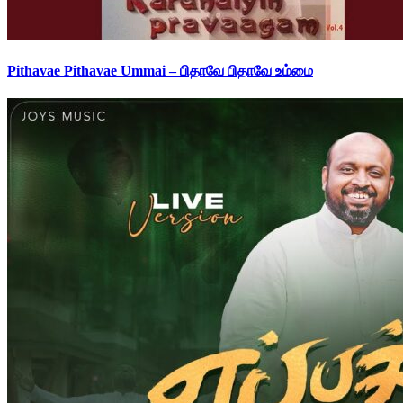
Pithavae Pithavae Ummai – பிதாவே பிதாவே உம்மை