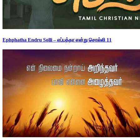
Ephphatha Endru Solli – எப்பத்தா என்று சொல்லி 11