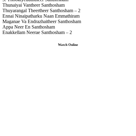
Thunaiyai Vantheer Santhosham
Thuyarangal Theertheer Santhosham – 2
Ennai Ninaipatharku Naan Emmathiram
Maganae Va Endrazhaitheer Santhosham
Appa Neer En Santhosham
Enakkellam Neerae Santhosham – 2
Watch Online