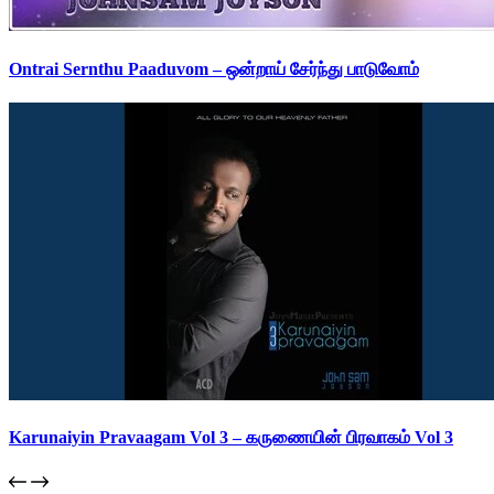
Ontrai Sernthu Paaduvom – ஒன்றாய் சேர்ந்து பாடுவோம்
Karunaiyin Pravaagam Vol 3 – கருணையின் பிரவாகம் Vol 3