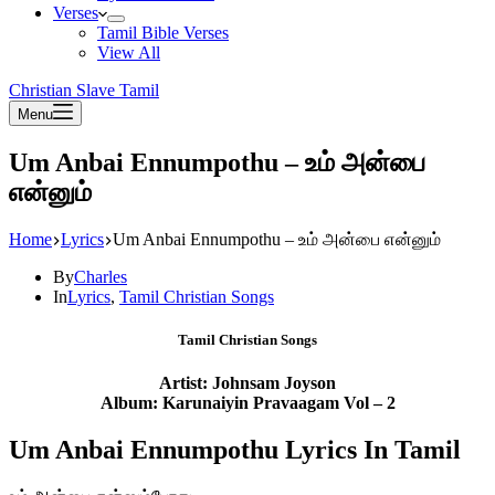
Verses
Tamil Bible Verses
View All
Christian Slave Tamil
Menu
Um Anbai Ennumpothu – உம் அன்பை
என்னும்
Home
Lyrics
Um Anbai Ennumpothu – உம் அன்பை என்னும்
By
Charles
In
Lyrics
,
Tamil Christian Songs
Tamil Christian Songs
Artist: Johnsam Joyson
Album: Karunaiyin Pravaagam Vol – 2
Um Anbai Ennumpothu Lyrics In Tamil