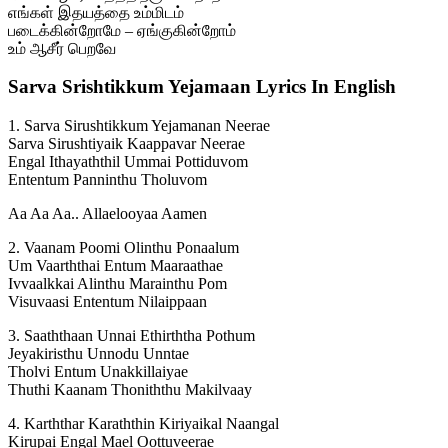
எங்கள் இதயத்தை உம்மிடம்
படைக்கின்றோமே – ஏங்குகின்றோம்
உம் ஆசீர் பெறவே
Sarva Srishtikkum Yejamaan Lyrics In English
1. Sarva Sirushtikkum Yejamanan Neerae
Sarva Sirushtiyaik Kaappavar Neerae
Engal Ithayaththil Ummai Pottiduvom
Ententum Panninthu Tholuvom
Aa Aa Aa.. Allaelooyaa Aamen
2. Vaanam Poomi Olinthu Ponaalum
Um Vaarththai Entum Maaraathae
Ivvaalkkai Alinthu Marainthu Pom
Visuvaasi Ententum Nilaippaan
3. Saaththaan Unnai Ethirththa Pothum
Jeyakiristhu Unnodu Unntae
Tholvi Entum Unakkillaiyae
Thuthi Kaanam Thoniththu Makilvaay
4. Karththar Karaththin Kiriyaikal Naangal
Kirupai Engal Mael Oottuveerae