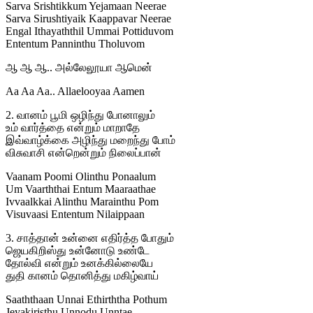
Sarva Srishtikkum Yejamaan Neerae
Sarva Sirushtiyaik Kaappavar Neerae
Engal Ithayaththil Ummai Pottiduvom
Ententum Panninthu Tholuvom
ஆ ஆ ஆ.. அல்லேலூயா ஆமென்
Aa Aa Aa.. Allaelooyaa Aamen
2. வானம் பூமி ஒழிந்து போனாலும்
உம் வார்த்தை என்றும் மாறாதே
இவ்வாழ்க்கை அழிந்து மறைந்து போம்
விசுவாசி என்றென்றும் நிலைப்பான்
Vaanam Poomi Olinthu Ponaalum
Um Vaarththai Entum Maaraathae
Ivvaalkkai Alinthu Marainthu Pom
Visuvaasi Ententum Nilaippaan
3. சாத்தான் உன்னை எதிர்த்த போதும்
ஜெயகிறிஸ்து உன்னோடு உண்டே
தோல்வி என்றும் உனக்கில்லையே
துதி கானம் தொனித்து மகிழ்வாய்
Saaththaan Unnai Ethirththa Pothum
Jeyakiristhu Unnodu Unntae