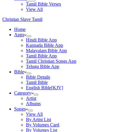
Tamil Bible Verses
View All
Christian Slave Tamil
Home
Apps
Hindi Bible App
Kannada Bible App
Malayalam Bible App
Tamil Bible App
Tamil Christian Songs App
Telugu Bible App
Bible
Bible Details
Tamil Bible
English Bible[KJV]
Category
Artist
Albums
Songs
View All
By Artist List
By Volumes Card
By Volumes List