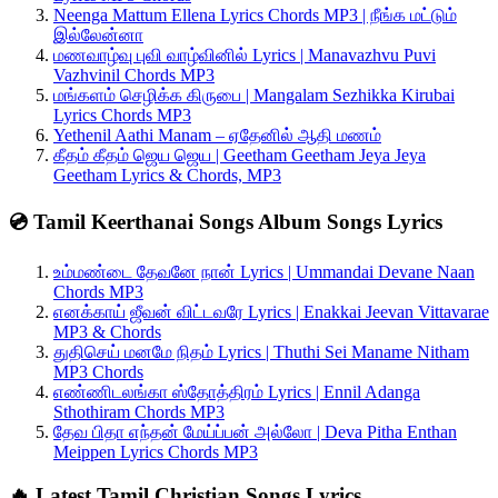
Neenga Mattum Ellena Lyrics Chords MP3 | நீங்க மட்டும்
இல்லேன்னா
மணவாழ்வு புவி வாழ்வினில் Lyrics | Manavazhvu Puvi
Vazhvinil Chords MP3
மங்களம் செழிக்க கிருபை | Mangalam Sezhikka Kirubai
Lyrics Chords MP3
Yethenil Aathi Manam – ஏதேனில் ஆதி மணம்
கீதம் கீதம் ஜெய ஜெய | Geetham Geetham Jeya Jeya
Geetham Lyrics & Chords, MP3
💿 Tamil Keerthanai Songs Album Songs Lyrics
உம்மண்டை தேவனே நான் Lyrics | Ummandai Devane Naan
Chords MP3
எனக்காய் ஜீவன் விட்டவரே Lyrics | Enakkai Jeevan Vittavarae
MP3 & Chords
துதிசெய் மனமே நிதம் Lyrics | Thuthi Sei Maname Nitham
MP3 Chords
எண்ணிடலங்கா ஸ்தோத்திரம் Lyrics | Ennil Adanga
Sthothiram Chords MP3
தேவ பிதா எந்தன் மேய்ப்பன் அல்லோ | Deva Pitha Enthan
Meippen Lyrics Chords MP3
🔥 Latest Tamil Christian Songs Lyrics