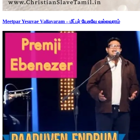
Meetpar Yesuvae Vallavaram – மீட்பர் யேசுவே வல்லவராம்