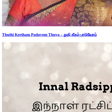
Thuthi Keetham Paduvom Thuya – துதி கீதம் பாடுவோம்