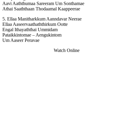
Aavi Aaththumaa Sareeram Um Sonthamae
Athai Saaththaan Thodaamal Kaappeerae
5. Ellaa Manitharkkum Aanndavar Neerae
Ellaa Aaseervaathaththirkum Ootte
Engal Ithayaththai Ummidam
Pataikkintomae – Aengukintom
Um Aaseer Peravae
Watch Online