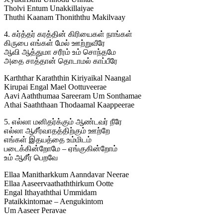
Tholvi Entum Unakkillaiyae
Thuthi Kaanam Thoniththu Makilvaay
4. கர்த்தர் கரத்தின் கிரியைகள் நாங்கள்
கிருபை எங்கள் மேல் ஊற்றுவீரே
ஆவி ஆத்துமா சரீரம் உம் சொந்தமே
அதை சாத்தான் தொடாமல் காப்பீரே
Karththar Karaththin Kiriyaikal Naangal
Kirupai Engal Mael Oottuveerae
Aavi Aaththumaa Sareeram Um Sonthamae
Athai Saaththaan Thodaamal Kaappeerae
5. எல்லா மனிதர்க்கும் ஆண்டவர் நீரே
எல்லா ஆசீர்வாதத்திற்கும் ஊற்றே
எங்கள் இதயத்தை உம்மிடம்
படைக்கின்றோமே – ஏங்குகின்றோம்
உம் ஆசீர் பெறவே
Ellaa Manitharkkum Aanndavar Neerae
Ellaa Aaseervaathaththirkum Ootte
Engal Ithayaththai Ummidam
Pataikkintomae – Aengukintom
Um Aaseer Peravae