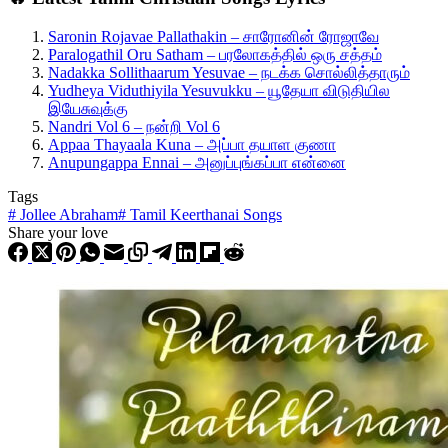
Saronin Rojavae Pallathakin – சாரோனின் ரோஜாவே
Paralogathil Oru Satham – பரலோகத்தில் ஒரு சத்தம்
Nadakka Sollithaarum Yesuvae – நடக்க சொல்லித்தாரும்
Yudheya Viduthiyila Yesuvukku – யூதேயா விடுதியில
இயேசுவுக்கு
Nandri Vol 6 – நன்றி Vol 6
Appaa Thayaala Kuna – அப்பா தயாள குணா
Anupungappa Ennai – அனுப்புங்கப்பா என்னை
Tags
#
Jollee Abraham
#
Tamil Keerthanai Songs
Share your love