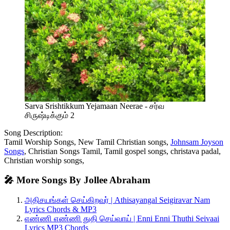
Sarva Srishtikkum Yejamaan Neerae - சர்வ
சிருஷ்டிக்கும் 2
Song Description:
Tamil Worship Songs, New Tamil Christian songs,
Johnsam Joyson
Songs
, Christian Songs Tamil, Tamil gospel songs, christava padal,
Christian worship songs,
🎤 More Songs By Jollee Abraham
அதிசயங்கள் செய்கிறவர் | Athisayangal Seigiravar Nam
Lyrics Chords & MP3
எண்ணி எண்ணி துதி செய்வாய் | Enni Enni Thuthi Seivaai
Lyrics MP3 Chords