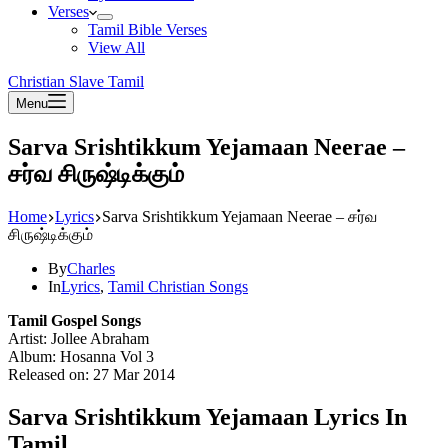
Verses
Tamil Bible Verses
View All
Christian Slave Tamil
Menu
Sarva Srishtikkum Yejamaan Neerae –
சர்வ சிருஷ்டிக்கும்
Home
Lyrics
Sarva Srishtikkum Yejamaan Neerae – சர்வ
சிருஷ்டிக்கும்
By
Charles
In
Lyrics
,
Tamil Christian Songs
Tamil Gospel Songs
Artist: Jollee Abraham
Album: Hosanna Vol 3
Released on: 27 Mar 2014
Sarva Srishtikkum Yejamaan Lyrics In
Tamil