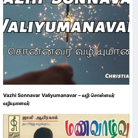
Vazhi Sonnavar Valiyumanavar – வழி சொன்னவர்
வழியுமானவர்