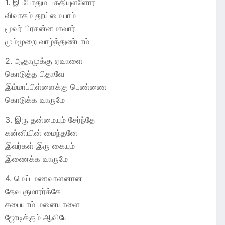
1. இப்போதும் பக்தியுள்ளோர்
விவாகம் தூய்மையாம்
மூவர் பிரசன்னமாவார்
மும்முறை வாழ்த்துண்டாம்
2. ஆதாமுக்கு ஏவாளை
கொடுத்த பிதாவே
இம்மாப்பிள்ளைக்கு பெண்ணை
கொடுக்க வாருமே
3. இரு தன்மையும் சேர்ந்தே
கன்னியின் மைந்தனே
இவர்கள் இரு கையும்
இணைக்க வாருமே
4. மெய் மணவாளனான
தேவ குமாரர்க்கே
சபையாம் மனையாளை
ஜோடிக்கும் ஆவியே