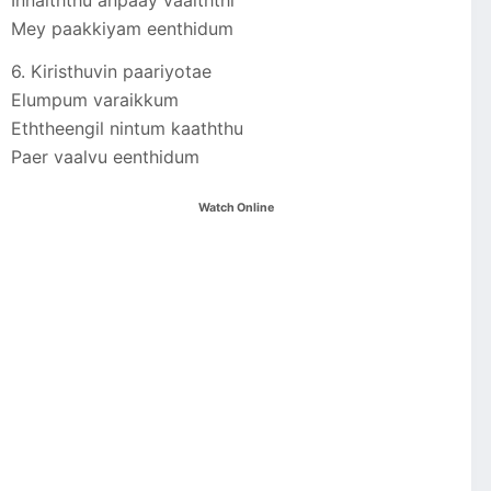
Mey paakkiyam eenthidum
6. Kiristhuvin paariyotae
Elumpum varaikkum
Eththeengil nintum kaaththu
Paer vaalvu eenthidum
Watch Online