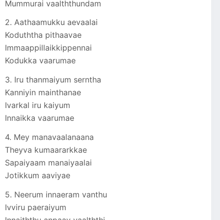
Mummurai vaalththundam
2. Aathaamukku aevaalai
Koduththa pithaavae
Immaappillaikkippennai
Kodukka vaarumae
3. Iru thanmaiyum serntha
Kanniyin mainthanae
Ivarkal iru kaiyum
Innaikka vaarumae
4. Mey manavaalanaana
Theyva kumaararkkae
Sapaiyaam manaiyaalai
Jotikkum aaviyae
5. Neerum innaeram vanthu
Ivviru paeraiyum
Innaiththu anpaay vaalththi