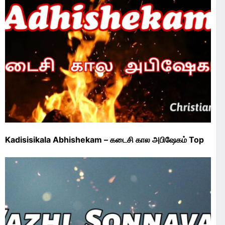
Kadisisikala Abhishekam – கடைசி கால அபிஷேகம் Top