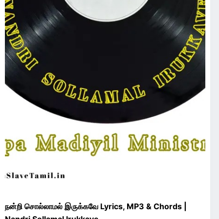
நன்றி சொல்லாமல் இருக்கவே Lyrics, MP3 & Chords |