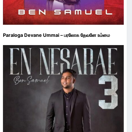
Paraloga Devane Ummai – பரலோக தேவனே உம்மை