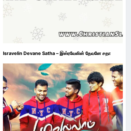
Isravelin Devane Satha – இஸ்ரவேலின் தேவனே சதா