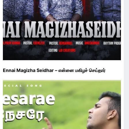
Ennai Magizha Seidhar – என்னை மகிழச் செய்தார்