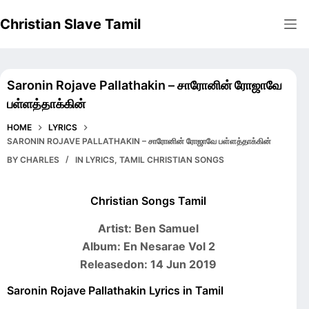
Skip
Christian Slave Tamil
to
content
Saronin Rojave Pallathakin – சாரோனின் ரோஜாவே
பள்ளத்தாக்கின்
HOME
LYRICS
SARONIN ROJAVE PALLATHAKIN – சாரோனின் ரோஜாவே பள்ளத்தாக்கின்
BY
CHARLES
IN
LYRICS
,
TAMIL CHRISTIAN SONGS
Christian Songs Tamil
Artist: Ben Samuel
Album: En Nesarae Vol 2
Releasedon: 14 Jun 2019
Saronin Rojave Pallathakin Lyrics in Tamil