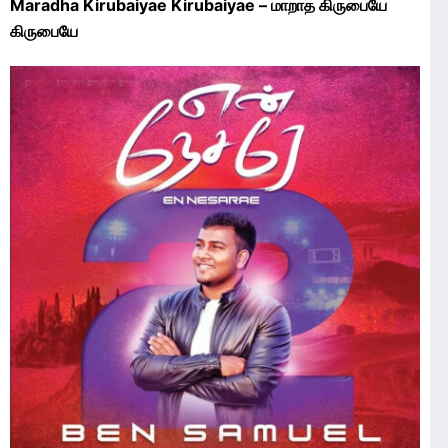
Maradha Kirubaiyae Kirubaiyae – மாறாத கிருபையே
கிருபையே