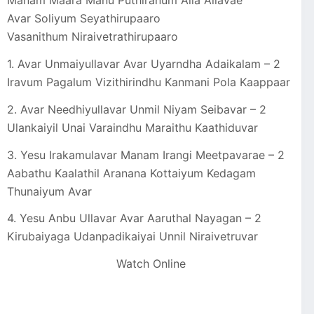
Manam Maara Manu Puthiranum Alla Allavae
Avar Soliyum Seyathirupaaro
Vasanithum Niraivetrathirupaaro
1. Avar Unmaiyullavar Avar Uyarndha Adaikalam – 2
Iravum Pagalum Vizithirindhu Kanmani Pola Kaappaar
2. Avar Needhiyullavar Unmil Niyam Seibavar – 2
Ulankaiyil Unai Varaindhu Maraithu Kaathiduvar
3. Yesu Irakamulavar Manam Irangi Meetpavarae – 2
Aabathu Kaalathil Aranana Kottaiyum Kedagam
Thunaiyum Avar
4. Yesu Anbu Ullavar Avar Aaruthal Nayagan – 2
Kirubaiyaga Udanpadikaiyai Unnil Niraivetruvar
Watch Online