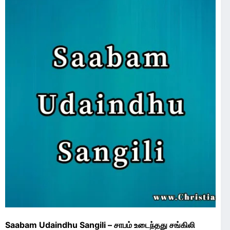
Saabam Udaindhu Sangili – சாபம் உடைந்தது சங்கிலி