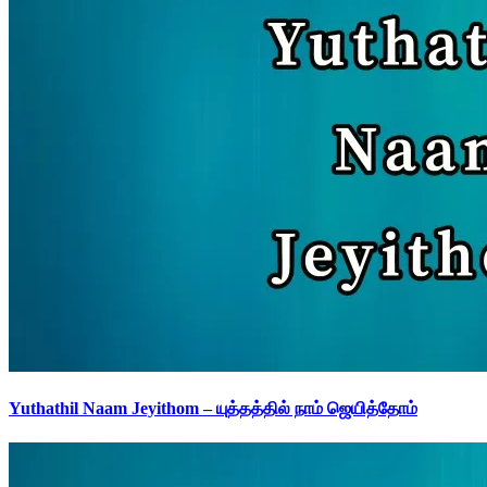
Yuthathil Naam Jeyithom – யுத்தத்தில் நாம் ஜெயித்தோம்