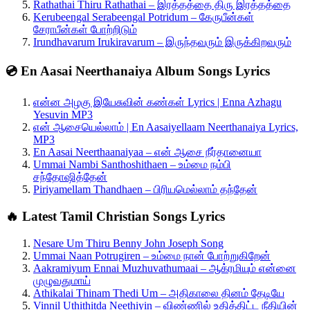
Rathathai Thiru Rathathai – இரத்தத்தை திரு இரத்தத்தை
Kerubeengal Serabeengal Potridum – கேருபீன்கள்
சேராபீன்கள் போற்றிடும்
Irundhavarum Irukiravarum – இருந்தவரும் இருக்கிறவரும்
💿 En Aasai Neerthanaiya Album Songs Lyrics
என்ன அழகு இயேசுவின் கண்கள் Lyrics | Enna Azhagu
Yesuvin MP3
என் ஆசையெல்லாம் | En Aasaiyellaam Neerthanaiya Lyrics,
MP3
En Aasai Neerthaanaiyaa – என் ஆசை நீர்தானையா
Ummai Nambi Santhoshithaen – உம்மை நம்பி
சந்தோஷித்தேன்
Piriyamellam Thandhaen – பிரியமெல்லாம் தந்தேன்
🔥 Latest Tamil Christian Songs Lyrics
Nesare Um Thiru Benny John Joseph Song
Ummai Naan Potrugiren – உம்மை நான் போற்றுகிறேன்
Aakramiyum Ennai Muzhuvathumaai – ஆக்ரமியும் என்னை
முழுவதுமாய்
Athikalai Thinam Thedi Um – அதிகாலை தினம் தேடியே
Vinnil Uthithitda Neethiyin – விண்ணில் உதித்திட்ட நீதியின்