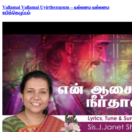
Vallamai Vallamai Uyirthezupum – வல்லமை வல்லமை
உயித்தெழுப்பும்