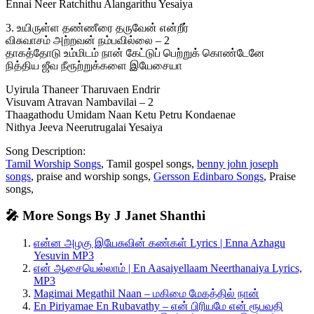
Ennai Neer Ratchithu Alangarithu Yesaiya
3. உயிருள்ள தண்ணீரை தருவேன் என்றீர்
விசுவாசம் அற்றவன் நம்பவில்லை – 2
தாகத்தோடு உம்மிடம் நான் கேட்டுப் பெற்றுக் கொண்டேனே
நித்திய ஜீவ நீரூற்றுக்களை இயேசையா
Uyirula Thaneer Tharuvaen Endrir
Visuvam Atravan Nambavilai – 2
Thaagathodu Umidam Naan Ketu Petru Kondaenae
Nithya Jeeva Neerutrugalai Yesaiya
Song Description:
Tamil Worship Songs
, Tamil gospel songs,
benny john joseph
songs
, praise and worship songs,
Gersson Edinbaro Songs
, Praise
songs,
🎤 More Songs By J Janet Shanthi
என்ன அழகு இயேசுவின் கண்கள் Lyrics | Enna Azhagu
Yesuvin MP3
என் ஆசையெல்லாம் | En Aasaiyellaam Neerthanaiya Lyrics,
MP3
Magimai Megathil Naan – மகிமை மேகத்தில் நான்
En Piriyamae En Rubavathy – என் பிரியமே என் ரூபவதி