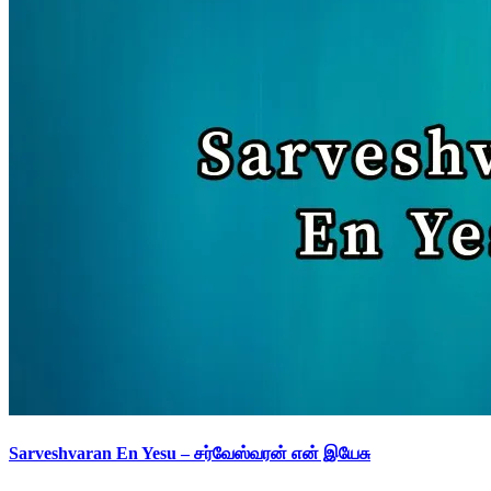
Sarveshvaran En Yesu – சர்வேஸ்வரன் என் இயேசு