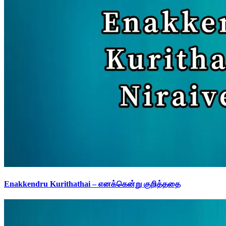
Enakkendru Kurithathai – எனக்கென்று குறித்ததை