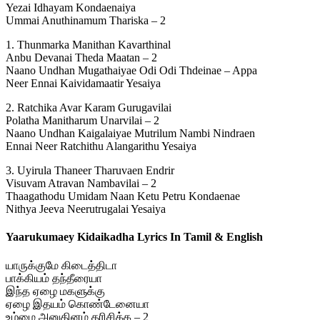
Yezai Idhayam Kondaenaiya
Ummai Anuthinamum Thariska – 2
1. Thunmarka Manithan Kavarthinal
Anbu Devanai Theda Maatan – 2
Naano Undhan Mugathaiyae Odi Odi Thdeinae – Appa
Neer Ennai Kaividamaatir Yesaiya
2. Ratchika Avar Karam Gurugavilai
Polatha Manitharum Unarvilai – 2
Naano Undhan Kaigalaiyae Mutrilum Nambi Nindraen
Ennai Neer Ratchithu Alangarithu Yesaiya
3. Uyirula Thaneer Tharuvaen Endrir
Visuvam Atravan Nambavilai – 2
Thaagathodu Umidam Naan Ketu Petru Kondaenae
Nithya Jeeva Neerutrugalai Yesaiya
Yaarukumaey Kidaikadha Lyrics In Tamil & English
யாருக்குமே கிடைத்திடா
பாக்கியம் தந்தீரையா
இந்த ஏழை மகளுக்கு
ஏழை இதயம் கொண்டேனையா
உம்மை அனுதினம் தரிசிக்க – 2