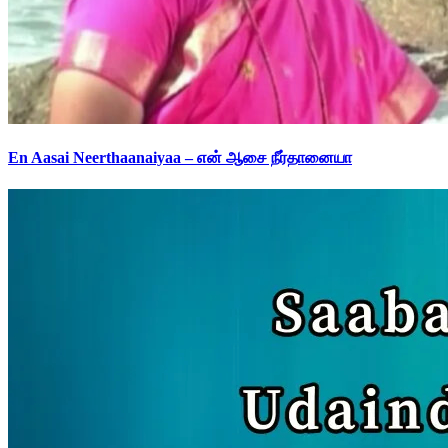
En Aasai Neerthaanaiyaa – என் ஆசை நீர்தானையா