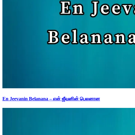
En Jeevanin Belanana – என் ஜீவனின் பெலனான