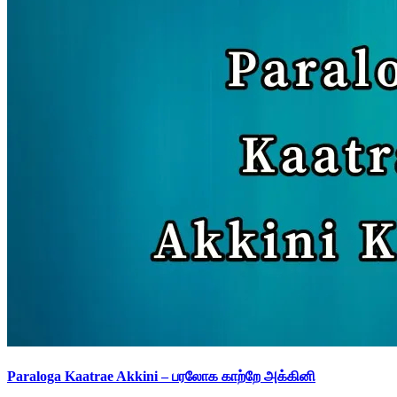
Paraloga Kaatrae Akkini – பரலோக காற்றே அக்கினி