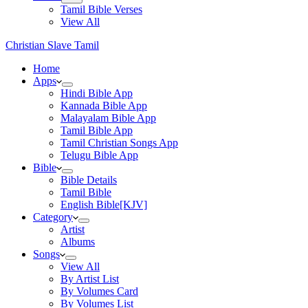
Tamil Bible Verses
View All
Christian Slave Tamil
Home
Apps
Hindi Bible App
Kannada Bible App
Malayalam Bible App
Tamil Bible App
Tamil Christian Songs App
Telugu Bible App
Bible
Bible Details
Tamil Bible
English Bible[KJV]
Category
Artist
Albums
Songs
View All
By Artist List
By Volumes Card
By Volumes List