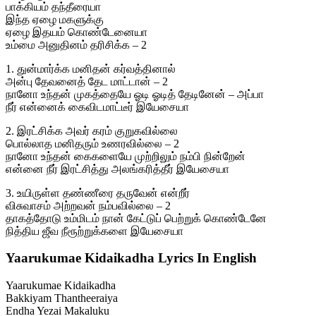
பாக்கியம் தந்தீரையா
இந்த ஏழை மகளுக்கு
ஏழை இதயம் கொண்டேனையா
உம்மை அனுதினம் தரிசிக்க – 2
1. துன்மார்க்க மனிதன் கர்வத்தினால்
அன்பு தேவனைத் தேட மாட்டான் – 2
நானோ உந்தன் முகத்தையே ஓடி ஓடித் தேடினேன் – அப்பா
நீர் என்னைக் கைவிடமாட்டீர் இயேசையா
2. இரட்சிக்க அவர் கரம் குறுகவில்லை
பொல்லாத மனிதரும் உணரவில்லை – 2
நானோ உந்தன் கைகளையே முற்றிலும் நம்பி நின்றேன்
என்னை நீர் இரட்சித்து அலங்கரித்தீர் இயேசையா
3. உயிருள்ள தண்ணீரை தருவேன் என்றீர்
விசுவாசம் அற்றவன் நம்பவில்லை – 2
தாகத்தோடு உம்மிடம் நான் கேட்டுப் பெற்றுக் கொண்டேனே
நித்திய ஜீவ நீரூற்றுக்களை இயேசையா
Yaarukumae Kidaikadha Lyrics In English
Yaarukumae Kidaikadha
Bakkiyam Thantheeraiya
Endha Yezai Makaluku