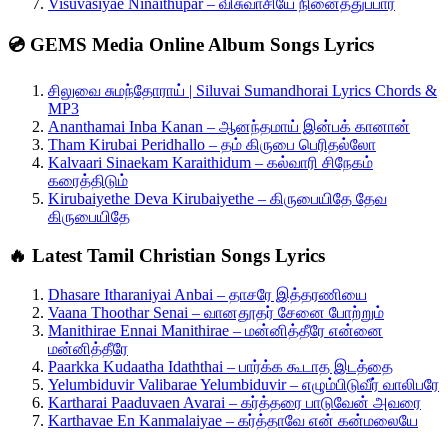
Visuvasiyae Ninaithupar – விசுவாசியே நினைத்துப்பார்
💿 GEMS Media Online Album Songs Lyrics
சிலுவை சுமந்தோராய் | Siluvai Sumandhorai Lyrics Chords &
MP3
Ananthamai Inba Kanan – ஆனந்தமாய் இன்பக் கானான்
Tham Kirubai Peridhallo – தம் கிருபை பெரிதல்லோ
Kalvaari Sinaekam Karaithidum – கல்வாரி சிநேகம்
கரைத்திடும்
Kirubaiyethe Deva Kirubaiyethe – கிருபையிதே தேவ
கிருபையிதே
🔥 Latest Tamil Christian Songs Lyrics
Dhasare Itharaniyai Anbai – தாசரே இத்தரணியை
Vaana Thoothar Senai – வானதூதர் சேனை போற்றும்
Manithirae Ennai Manithirae – மன்னித்தீரே என்னை
மன்னித்தீரே
Paarkka Kudaatha Idaththai – பார்க்க கூடாத இடத்தை
Yelumbiduvir Valibarae Yelumbiduvir – எழும்பிடுவீர் வாலிபரே
Kartharai Paaduvaen Avarai – கர்த்தரை பாடுவேன் அவரை
Karthavae En Kanmalaiyae – கர்த்தாவே என் கன்மலையே