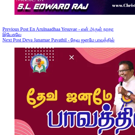
Previous
Post
En Arulnaadhaa Yesuvae - என் அருள் நாதா
இயேசுவே
Next
Post
Deva Janamae Pavathil - தேவ ஜனமே பாவத்தில்