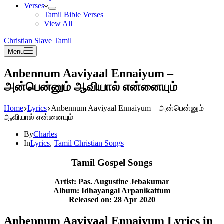
Verses
Tamil Bible Verses
View All
Christian Slave Tamil
Menu
Anbennum Aaviyaal Ennaiyum –
அன்பென்னும் ஆவியால் என்னையும்
Home
Lyrics
Anbennum Aaviyaal Ennaiyum – அன்பென்னும்
ஆவியால் என்னையும்
By
Charles
In
Lyrics
,
Tamil Christian Songs
Tamil Gospel Songs
Artist: Pas. Augustine Jebakumar
Album: Idhayangal Arpanikattum
Released on: 28 Apr 2020
Anbennum Aaviyaal Ennaiyum Lyrics in