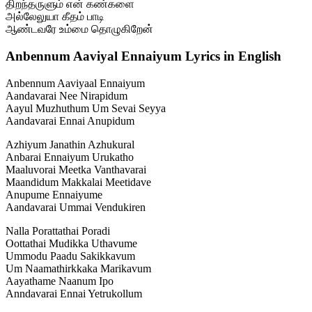
திறந்தருளும் என் கண்களை
அல்லேலுயா கீதம் பாடி
ஆண்டவரே உம்மை தொழுகிறேன்
Anbennum Aaviyal Ennaiyum Lyrics in English
Anbennum Aaviyaal Ennaiyum
Aandavarai Nee Nirapidum
Aayul Muzhuthum Um Sevai Seyya
Aandavarai Ennai Anupidum
Azhiyum Janathin Azhukural
Anbarai Ennaiyum Urukatho
Maaluvorai Meetka Vanthavarai
Maandidum Makkalai Meetidave
Anupume Ennaiyume
Aandavarai Ummai Vendukiren
Nalla Porattathai Poradi
Oottathai Mudikka Uthavume
Ummodu Paadu Sakikkavum
Um Naamathirkkaka Marikavum
Aayathame Naanum Ipo
Anndavarai Ennai Yetrukollum