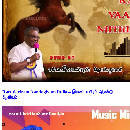
Raendayiram Aandagiyum India – இரண்டாயிரம் ஆண்டு
ஆகியும்