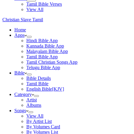
Tamil Bible Verses
View All
Christian Slave Tamil
Home
Apps
Hindi Bible App
Kannada Bible App
Malayalam Bible App
Tamil Bible App
Tamil Christian Songs App
Telugu Bible App
Bible
Bible Details
Tamil Bible
English Bible[KJV]
Category
Artist
Albums
Songs
View All
By Artist List
By Volumes Card
By Volumes List