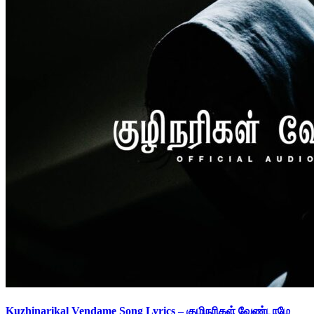
Kuzhinarikal Vendame Song Lyrics – குழிநரிகள் வேண்டாமே