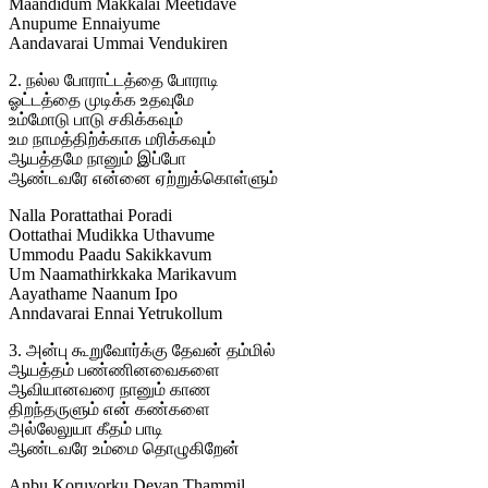
Maandidum Makkalai Meetidave
Anupume Ennaiyume
Aandavarai Ummai Vendukiren
2. நல்ல போராட்டத்தை போராடி
ஓட்டத்தை முடிக்க உதவுமே
உம்மோடு பாடு சகிக்கவும்
உம நாமத்திற்க்காக மரிக்கவும்
ஆயத்தமே நானும் இப்போ
ஆண்டவரே என்னை ஏற்றுக்கொள்ளும்
Nalla Porattathai Poradi
Oottathai Mudikka Uthavume
Ummodu Paadu Sakikkavum
Um Naamathirkkaka Marikavum
Aayathame Naanum Ipo
Anndavarai Ennai Yetrukollum
3. அன்பு கூறுவோர்க்கு தேவன் தம்மில்
ஆயத்தம் பண்ணினவைகளை
ஆவியானவரை நானும் காண
திறந்தருளும் என் கண்களை
அல்லேலுயா கீதம் பாடி
ஆண்டவரே உம்மை தொழுகிறேன்
Anbu Koruvorku Devan Thammil