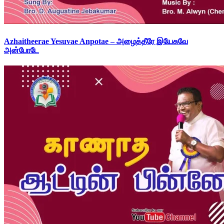
Azhaitheerae Yesuvae Anpotae – அழைத்தீரே இயேசுவே
அன்போடே