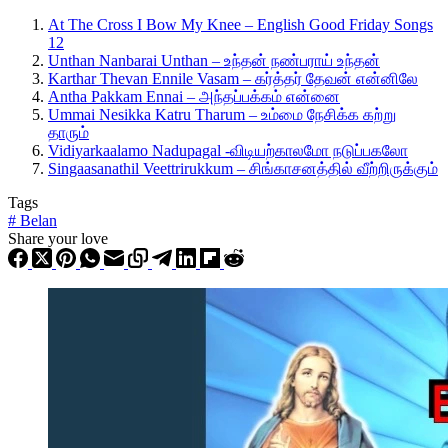
At The Cross I Bow My Knee – English Good Friday Songs
12
Unthan Nanbarai Unthan – உந்தன் நண்பராய் உந்தன்
Karthar Thevan Ennile Vasam – கர்த்தர் தேவன் என்னிலே
Antha Pakkam Ennai – அந்தப்பக்கம் என்னை
Ummai Nesikka Katru Tharum – உம்மை நேசிக்க கற்று
தாரும்
Vidiyarkaalamo Nadupagal -விடியற்காலமோ நடுப்பகலோ
Singaasanathil Veettrirukkum – சிங்காசனத்தில் வீற்றிருக்கும்
Tags
#
Belan
Share your love