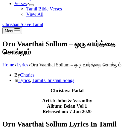
Verses
Tamil Bible Verses
View All
Christian Slave Tamil
Menu
Oru Vaarthai Sollum – ஒரு வார்த்தை
சொல்லும்
Home
Lyrics
Oru Vaarthai Sollum – ஒரு வார்த்தை சொல்லும்
By
Charles
In
Lyrics
,
Tamil Christian Songs
Christava Padal
Artist: John & Vasanthy
Album: Belan Vol 1
Released on: 7 Jun 2020
Oru Vaarthai Sollum Lyrics In Tamil