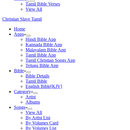
Tamil Bible Verses
View All
Christian Slave Tamil
Home
Apps
Hindi Bible App
Kannada Bible App
Malayalam Bible App
Tamil Bible App
Tamil Christian Songs App
Telugu Bible App
Bible
Bible Details
Tamil Bible
English Bible[KJV]
Category
Artist
Albums
Songs
View All
By Artist List
By Volumes Card
By Volumes List