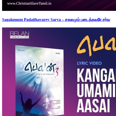
Sagalamum Padaithavarey Sarva – சகலமும் படைத்தவரே சர்வ