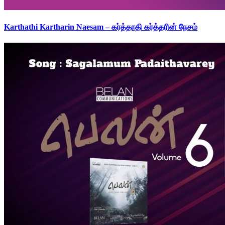
Karthathi Kartharin Naesam – கர்த்தாதி கர்த்தரின் நேசம்