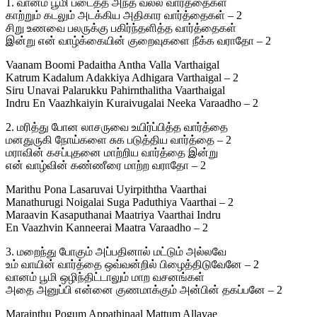
1. வானம் பூமி படைத்த அந்த வல்ல வார்த்தைகள்
காற்றும் கடலும் அடக்கிய அதிகார வார்த்தைகள் – 2
சிறு உணவை பலருக்கு பகிர்ந்தளித்த வார்த்தைகள்
இன்று என் வாழ்க்கையின் குறைவுகளை நீக்க வராதோ – 2
Vaanam Boomi Padaitha Antha Valla Varthaigal
Katrum Kadalum Adakkiya Adhigara Varthaigal – 2
Siru Unavai Palarukku Pahirnthalitha Vaarthaigal
Indru En Vaazhkaiyin Kuraivugalai Neeka Varaadho – 2
2. மரித்து போன லாசருவை உயிர்ப்பித்த வார்த்தை
மனதுருகி நோய்களை சுக படுத்திய வார்த்தை – 2
மராவின் கசப்புதனை மாற்றிய வார்த்தை இன்று
என் வாழ்வின் கண்ணீரை மாற்ற வராதோ – 2
Marithu Pona Lasaruvai Uyirpiththa Vaarthai
Manathurugi Noigalai Suga Paduthiya Vaarthai – 2
Maraavin Kasaputhanai Maatriya Vaarthai Indru
En Vaazhvin Kanneerai Maatra Varaadho – 2
3. மறைந்து போகும் அப்பதினால் மட்டும் அல்லவே
உம் வாயின் வார்த்தை ஒவ்வன்றில் பிழைத்திடுவேனே – 2
வானம் பூமி ஒழிந்திட்டாலும் மாற வசனங்கள்
அதை அனுப்பி என்னை குணமாக்கும் அன்பின் தகப்பனே – 2
Marainthu Pogum Appathinaal Mattum Allavae