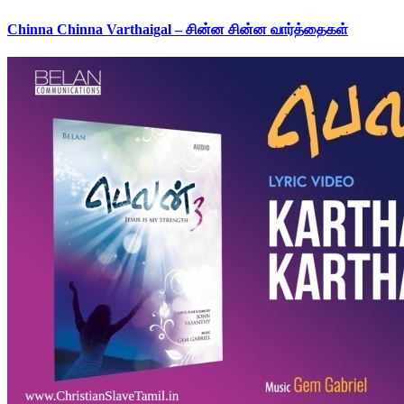
Chinna Chinna Varthaigal – சின்ன சின்ன வார்த்தைகள்