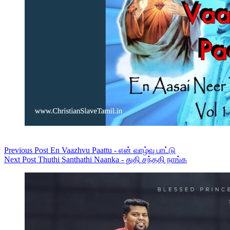
Previous
Post
En Vaazhvu Paattu - என் வாழ்வு பாட்டு
Next
Post
Thuthi Santhathi Naanka - துதி சந்ததி நாங்க