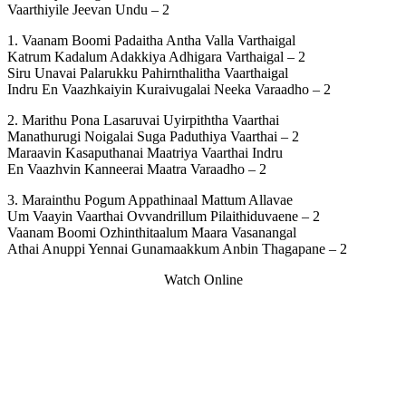
Vaarthiyile Jeevan Undu – 2
1. Vaanam Boomi Padaitha Antha Valla Varthaigal
Katrum Kadalum Adakkiya Adhigara Varthaigal – 2
Siru Unavai Palarukku Pahirnthalitha Vaarthaigal
Indru En Vaazhkaiyin Kuraivugalai Neeka Varaadho – 2
2. Marithu Pona Lasaruvai Uyirpiththa Vaarthai
Manathurugi Noigalai Suga Paduthiya Vaarthai – 2
Maraavin Kasaputhanai Maatriya Vaarthai Indru
En Vaazhvin Kanneerai Maatra Varaadho – 2
3. Marainthu Pogum Appathinaal Mattum Allavae
Um Vaayin Vaarthai Ovvandrillum Pilaithiduvaene – 2
Vaanam Boomi Ozhinthitaalum Maara Vasanangal
Athai Anuppi Yennai Gunamaakkum Anbin Thagapane – 2
Watch Online