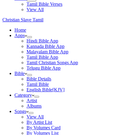
Tamil Bible Verses
View All
Christian Slave Tamil
Home
Apps
Hindi Bible App
Kannada Bible App
Malayalam Bible App
Tamil Bible App
Tamil Christian Songs App
Telugu Bible App
Bible
Bible Details
Tamil Bible
English Bible[KJV]
Category
Artist
Albums
Songs
View All
By Artist List
By Volumes Card
By Volumes List