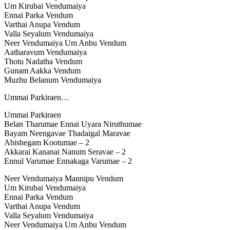
Um Kirubai Vendumaiya
Ennai Parka Vendum
Varthai Anupa Vendum
Valla Seyalum Vendumaiya
Neer Vendumaiya Um Anbu Vendum
Aatharavum Vendumaiya
Thotu Nadatha Vendum
Gunam Aakka Vendum
Muzhu Belanum Vendumaiya
Ummai Parkiraen…
Ummai Parkiraen
Belan Tharumae Ennai Uyara Niruthumae
Bayam Neengavae Thadaigal Maravae
Abishegam Kootumae – 2
Akkarai Kananai Nanum Seravae – 2
Ennul Varumae Ennakaga Varumae – 2
Neer Vendumaiya Mannipu Vendum
Um Kirubai Vendumaiya
Ennai Parka Vendum
Varthai Anupa Vendum
Valla Seyalum Vendumaiya
Neer Vendumaiya Um Anbu Vendum