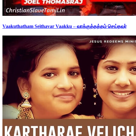
Vaakuthatham Seithavar Vaakku – வாக்குத்தத்தம் செய்தவர்