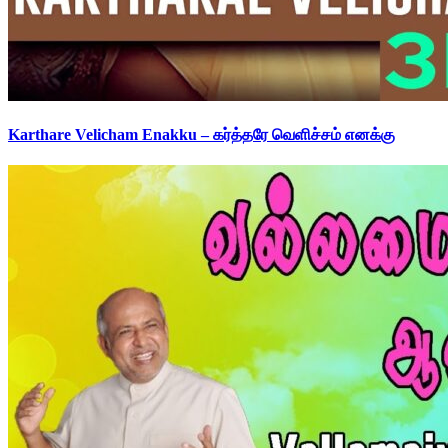
Karthare Velicham Enakku – கர்த்தரே வெளிச்சம் எனக்கு