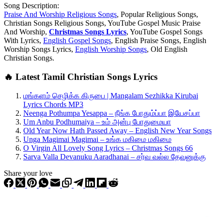
Song Description:
Praise And Worship Religious Songs
, Popular Religious Songs,
Christian Songs Religious Songs, YouTube Gospel Music Praise
And Worship,
Christmas Songs Lyrics
, YouTube Gospel Songs
With Lyrics,
English Gospel Songs
, English Praise Songs, English
Worship Songs Lyrics,
English Worship Songs
, Old English
Christian Songs.
🔥 Latest Tamil Christian Songs Lyrics
மங்களம் செழிக்க கிருபை | Mangalam Sezhikka Kirubai
Lyrics Chords MP3
Neenga Pothumpa Yesappa – நீங்க போதும்ப்பா இயேசப்பா
Um Anbu Podhumaiya – உம் அன்பு போதுமையா
Old Year Now Hath Passed Away – English New Year Songs
Unga Magimai Magimai – உங்க மகிமை மகிமை
O Virgin All Lovely Song Lyrics – Christmas Songs 66
Sarva Valla Devanuku Aaradhanai – சர்வ வல்ல தேவனுக்கு
Share your love