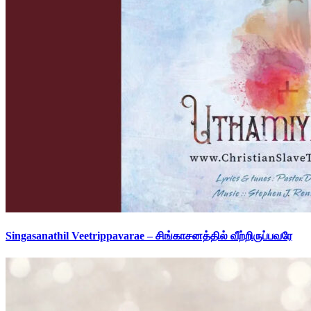
Singasanathil Veetrippavarae – சிங்காசனத்தில் வீற்றிருப்பவரே