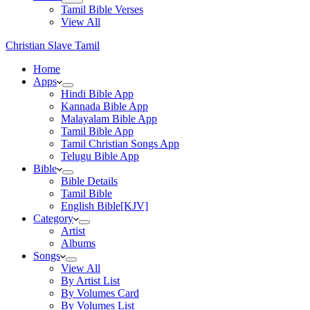
Tamil Bible Verses
View All
Christian Slave Tamil
Home
Apps
Hindi Bible App
Kannada Bible App
Malayalam Bible App
Tamil Bible App
Tamil Christian Songs App
Telugu Bible App
Bible
Bible Details
Tamil Bible
English Bible[KJV]
Category
Artist
Albums
Songs
View All
By Artist List
By Volumes Card
By Volumes List