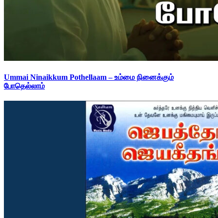
Ummai Ninaikkum Pothellaam – உம்மை நினைக்கும்
போதெல்லாம்