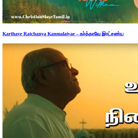
Karthave Ratchanya Kanmalaiyae – கர்த்தாவே இரட்சண்ய