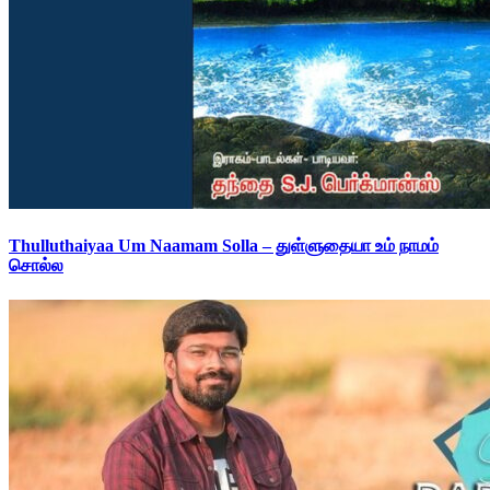
Thulluthaiyaa Um Naamam Solla – துள்ளுதையா உம் நாமம்
சொல்ல