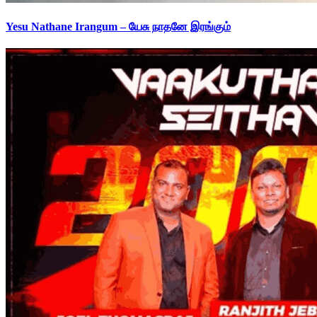
Yesu Nathane Irangum – யேசு நாதனே இரங்கும்