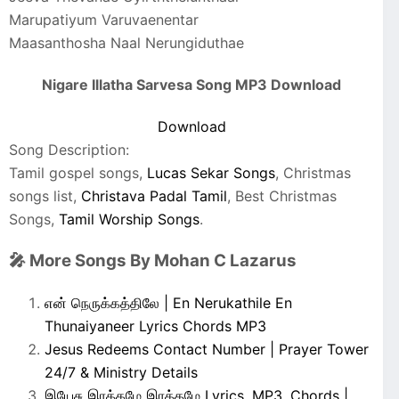
Marupatiyum Varuvaenentar
Maasanthosha Naal Nerungiduthae
Nigare Illatha Sarvesa Song MP3 Download
Download
Song Description:
Tamil gospel songs,
Lucas Sekar Songs
, Christmas
songs list,
Christava Padal Tamil
, Best Christmas
Songs,
Tamil Worship Songs
.
🎤 More Songs By Mohan C Lazarus
என் நெருக்கத்திலே | En Nerukathile En
Thunaiyaneer Lyrics Chords MP3
Jesus Redeems Contact Number | Prayer Tower
24/7 & Ministry Details
இயேசு இரத்தமே இரத்தமே Lyrics, MP3, Chords |