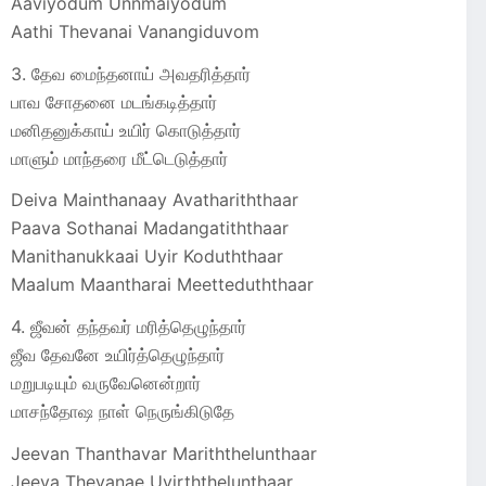
Aaviyodum Unnmaiyodum
Aathi Thevanai Vanangiduvom
3. தேவ மைந்தனாய் அவதரித்தார்
பாவ சோதனை மடங்கடித்தார்
மனிதனுக்காய் உயிர் கொடுத்தார்
மாளும் மாந்தரை மீட்டெடுத்தார்
Deiva Mainthanaay Avathariththaar
Paava Sothanai Madangatiththaar
Manithanukkaai Uyir Koduththaar
Maalum Maantharai Meetteduththaar
4. ஜீவன் தந்தவர் மரித்தெழுந்தார்
ஜீவ தேவனே உயிர்த்தெழுந்தார்
மறுபடியும் வருவேனென்றார்
மாசந்தோஷ நாள் நெருங்கிடுதே
Jeevan Thanthavar Mariththelunthaar
Jeeva Thevanae Uyirththelunthaar