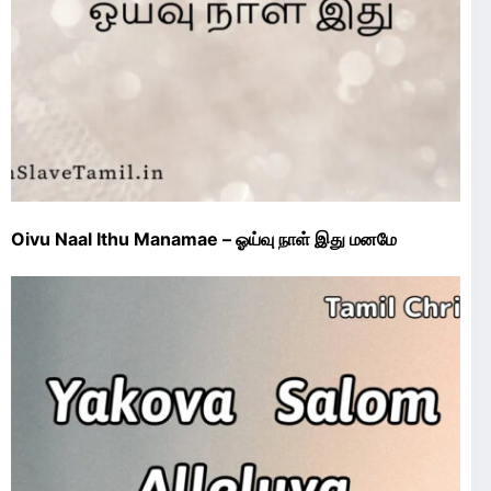
Oivu Naal Ithu Manamae – ஓய்வு நாள் இது மனமே