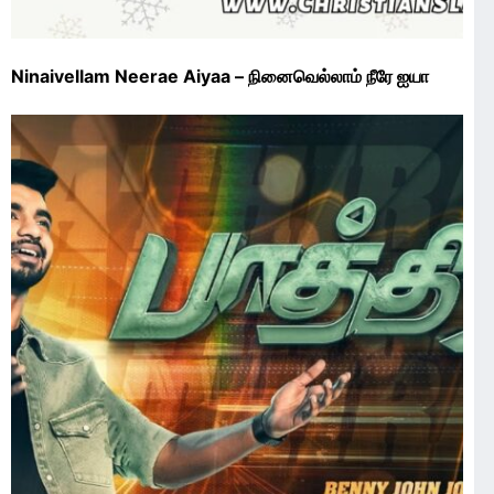
Ninaivellam Neerae Aiyaa – நினைவெல்லாம் நீரே ஐயா