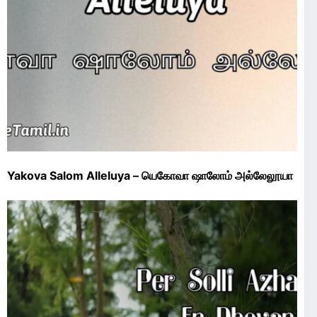
Yakova Salom Alleluya – யெகோவா ஷாலோம் அல்லேலூயா