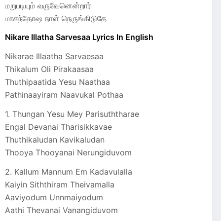
மறுபடியும் வருவேனென்றார்
மாசந்தோஷ நாள் நெருங்கிடுதே
Nikare Illatha Sarvesaa Lyrics In English
Nikarae Illaatha Sarvaesaa
Thikalum Oli Pirakaasaa
Thuthipaatida Yesu Naathaa
Pathinaayiram Naavukal Pothaa
1. Thungan Yesu Mey Parisuththarae
Engal Devanai Tharisikkavae
Thuthikaludan Kavikaludan
Thooya Thooyanai Nerungiduvom
2. Kallum Mannum Em Kadavulalla
Kaiyin Siththiram Theivamalla
Aaviyodum Unnmaiyodum
Aathi Thevanai Vanangiduvom