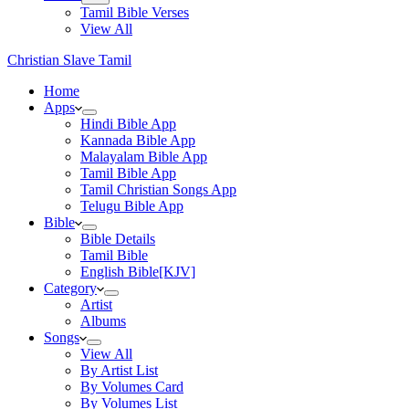
Tamil Bible Verses
View All
Christian Slave Tamil
Home
Apps
Hindi Bible App
Kannada Bible App
Malayalam Bible App
Tamil Bible App
Tamil Christian Songs App
Telugu Bible App
Bible
Bible Details
Tamil Bible
English Bible[KJV]
Category
Artist
Albums
Songs
View All
By Artist List
By Volumes Card
By Volumes List