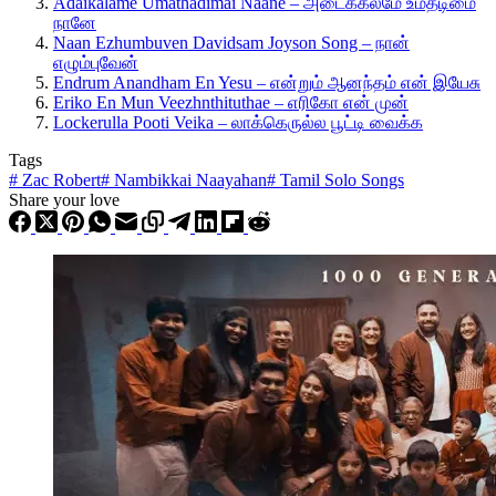
Adaikalame Umathadimai Naane – அடைக்கலமே உமதடிமை
நானே
Naan Ezhumbuven Davidsam Joyson Song – நான்
எழும்புவேன்
Endrum Anandham En Yesu – என்றும் ஆனந்தம் என் இயேசு
Eriko En Mun Veezhnthituthae – எரிகோ என் முன்
Lockerulla Pooti Veika – லாக்கெருல்ல பூட்டி வைக்க
Tags
#
Zac Robert
#
Nambikkai Naayahan
#
Tamil Solo Songs
Share your love