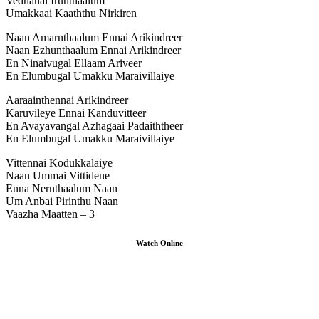
Vedhanai Irunthaalum
Umakkaai Kaaththu Nirkiren
Naan Amarnthaalum Ennai Arikindreer
Naan Ezhunthaalum Ennai Arikindreer
En Ninaivugal Ellaam Ariveer
En Elumbugal Umakku Maraivillaiye
Aaraainthennai Arikindreer
Karuvileye Ennai Kanduvitteer
En Avayavangal Azhagaai Padaiththeer
En Elumbugal Umakku Maraivillaiye
Vittennai Kodukkalaiye
Naan Ummai Vittidene
Enna Nernthaalum Naan
Um Anbai Pirinthu Naan
Vaazha Maatten – 3
Watch Online