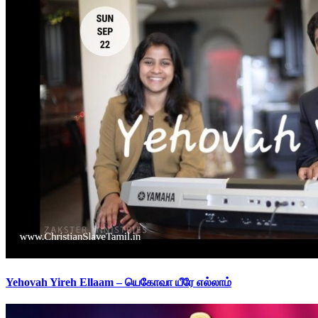
Yehovah Yireh Ellaam – யெகோவா யீரே எல்லாம்