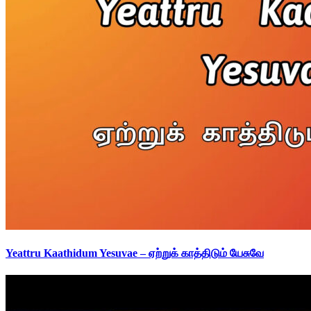
Yeattru Kaathidum Yesuvae – ஏற்றுக் காத்திடும் யேசுவே