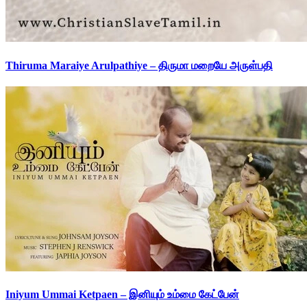
Thiruma Maraiye Arulpathiye – திருமா மறையே அருள்பதி
Iniyum Ummai Ketpaen – இனியும் உம்மை கேட்பேன்