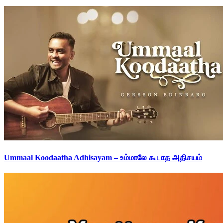
Ummaal Koodaatha Adhisayam – உம்மாலே கூடாத அதிசயம்