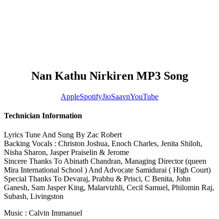
Nan Kathu Nirkiren MP3 Song
Apple
Spotify
JioSaavn
YouTube
Technician Information
Lyrics Tune And Sung By Zac Robert
Backing Vocals : Christon Joshua, Enoch Charles, Jenita Shiloh,
Nisha Sharon, Jasper Praiselin & Jerome
Sincere Thanks To Abinath Chandran, Managing Director (queen
Mira International School ) And Advocate Samidurai ( High Court)
Special Thanks To Devaraj, Prabhu & Prisci, C Benita, John
Ganesh, Sam Jasper King, Malarvizhli, Cecil Samuel, Philomin Raj,
Subash, Livingston
Music : Calvin Immanuel