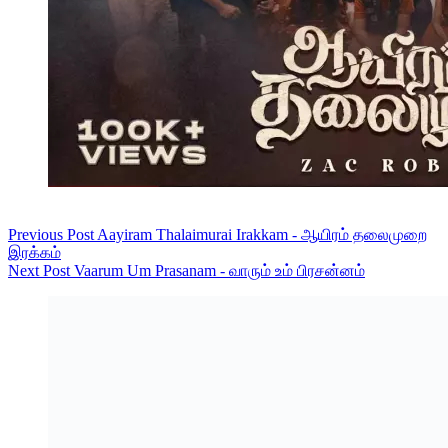
Previous
Post
Aayiram Thalaimurai Irakkam - ஆயிரம் தலைமுறை
இரக்கம்
Next
Post
Vaarum Um Prasanam - வாரும் உம் பிரசன்னம்