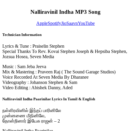
Nalliravinil Indha MP3 Song
Apple
Spotify
JioSaavn
YouTube
Technician Information
Lyrics & Tune : Praiselin Stephen
Special Thanks To Rev. Kovai Stephen Joseph & Hepsiba Stephen,
Jozsua Hosea, Seven Media
Music : Sam Jeba Jeeva
Mix & Mastering : Praveen Raj ( The Sound Garage Studios)
Voice Recorded At Seven Media By Dharanee
Videography : Johanson Stephen & Sam
Video Editing : Abishek Danny, Aded
Nalliravinil Indha Paarinilae Lyrics In Tamil & English
நள்ளிரவினில் இந்தப் பாரினிலே
முன்னணை மீதினிலே,
தோன்றினார் இயேசு ராஜன் – 2
Nalliravinil Intha Paarinilae