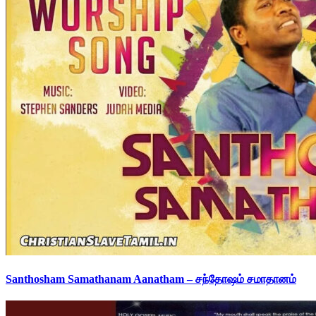
Santhosham Samathanam Aanatham – சந்தோஷம் சமாதானம்