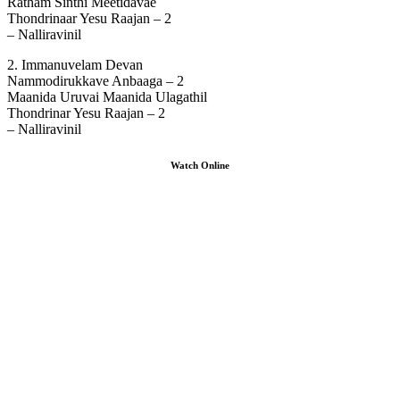
Ratham Sinthi Meetidavae
Thondrinaar Yesu Raajan – 2
– Nalliravinil
2. Immanuvelam Devan
Nammodirukkave Anbaaga – 2
Maanida Uruvai Maanida Ulagathil
Thondrinar Yesu Raajan – 2
– Nalliravinil
Watch Online