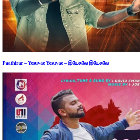
Paathirar – Yesuvae Yesuvae – இயேசுவே இயேசுவே