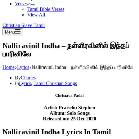
Verses
Tamil Bible Verses
View All
Christian Slave Tamil
Menu
Nalliravinil Indha – நள்ளிரவினில் இந்தப்
பாரினிலே
Home
Lyrics
Nalliravinil Indha – நள்ளிரவினில் இந்தப் பாரினிலே
By
Charles
In
Lyrics
,
Tamil Christian Songs
Christava Padal
Artist: Praiselin Stephen
Album: Solo Songs
Released on: 25 Dec 2020
Nalliravinil Indha Lyrics In Tamil