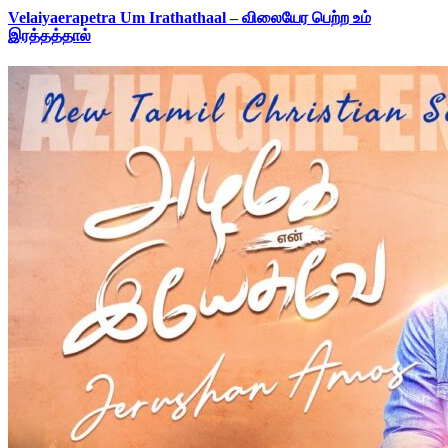
Velaiyaerapetra Um Irathathaal – விலையேர பெற்ற உம்
இரத்தத்தால்