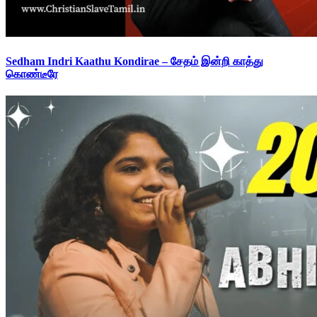
Sedham Indri Kaathu Kondirae – சேதம் இன்றி காத்து
கொண்டீரே