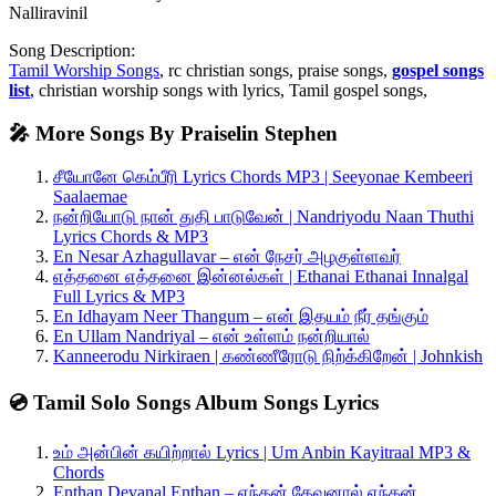
Nalliravinil
Song Description:
Tamil Worship Songs
, rc christian songs, praise songs,
gospel songs
list
, christian worship songs with lyrics, Tamil gospel songs,
🎤 More Songs By Praiselin Stephen
சீயோனே கெம்பீரி Lyrics Chords MP3 | Seeyonae Kembeeri
Saalaemae
நன்றியோடு நான் துதி பாடுவேன் | Nandriyodu Naan Thuthi
Lyrics Chords & MP3
En Nesar Azhagullavar – என் நேசர் அழகுள்ளவர்
எத்தனை எத்தனை இன்னல்கள் | Ethanai Ethanai Innalgal
Full Lyrics & MP3
En Idhayam Neer Thangum – என் இதயம் நீர் தங்கும்
En Ullam Nandriyal – என் உள்ளம் நன்றியால்
Kanneerodu Nirkiraen | கண்ணீரோடு நிற்க்கிறேன் | Johnkish
💿 Tamil Solo Songs Album Songs Lyrics
உம் அன்பின் கயிற்றால் Lyrics | Um Anbin Kayitraal MP3 &
Chords
Enthan Devanal Enthan – எந்தன் தேவனால் எந்தன்