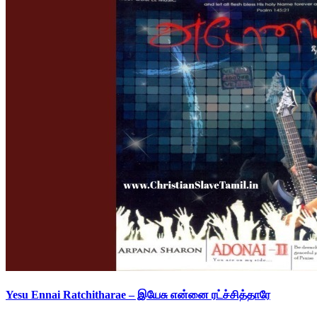
Yesu Ennai Ratchitharae – இயேசு என்னை ரட்ச்சித்தாரே