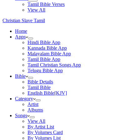
Tamil Bible Verses
View All
Christian Slave Tamil
Home
Apps
Hindi Bible App
Kannada Bible App
Malayalam Bible App
Tamil Bible App
Tamil Christian Songs App
Telugu Bible App
Bible
Bible Details
Tamil Bible
English Bible[KJV]
Category
Artist
Albums
Songs
View All
By Artist List
By Volumes Card
By Volumes List