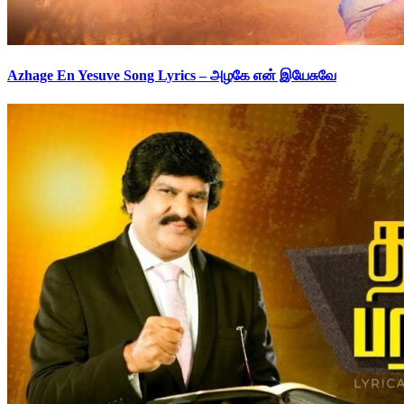
Azhage En Yesuve Song Lyrics – அழகே என் இயேசுவே