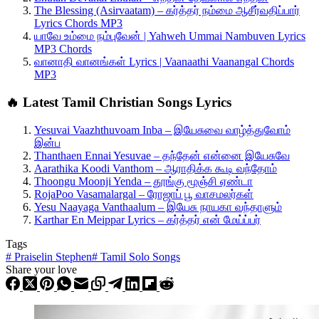
The Blessing (Asirvaatam) – கர்த்தர் நம்மை ஆசீர்வதிப்பார்
Lyrics Chords MP3
யாவே உம்மை நம்புவேன் | Yahweh Ummai Nambuven Lyrics
MP3 Chords
வானாதி வானங்கள் Lyrics | Vaanaathi Vaanangal Chords
MP3
🔥 Latest Tamil Christian Songs Lyrics
Yesuvai Vaazhthuvoam Inba – இயேசுவை வாழ்த்துவோம்
இன்ப
Thanthaen Ennai Yesuvae – தந்தேன் என்னை இயேசுவே
Aarathika Koodi Vanthom – ஆராதிக்க கூடி வந்தோம்
Thoongu Moonji Yenda – தூங்கு மூஞ்சி ஏண்டா
RojaPoo Vasamalargal – ரோஜாப் பூ வாசமலர்கள்
Yesu Naayaga Vanthaalum – இயேசு நாயகா வந்தாளும்
Karthar En Meippar Lyrics – கர்த்தர் என் மேய்ப்பர்
Tags
#
Praiselin Stephen
#
Tamil Solo Songs
Share your love