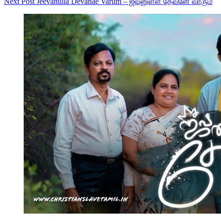
Next
Post
Jeevanulla Devanae Varum – ஜீவனுள்ள தேவனே வாரும்