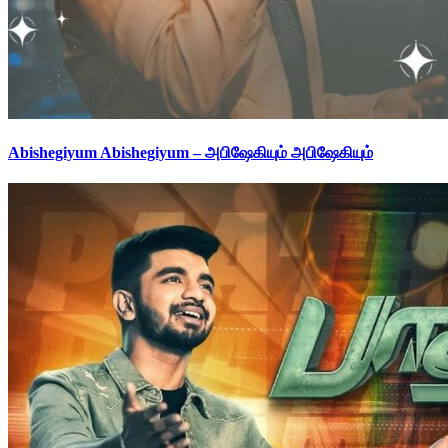
Abishegiyum Abishegiyum – அபிஷேகியும் அபிஷேகியும்