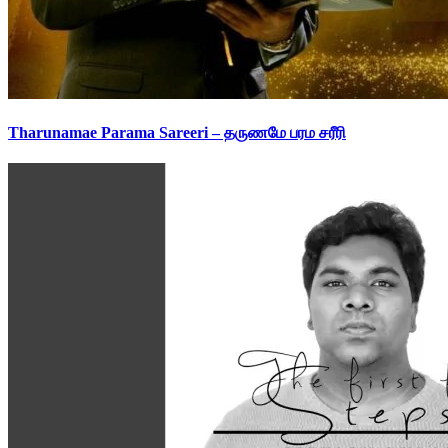
Tharunamae Parama Sareeri – தருணமே பரம சரீரி