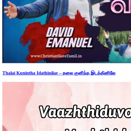
Thalai Kunintha Idathinilae – தலை குனிந்த இடத்தினிலே