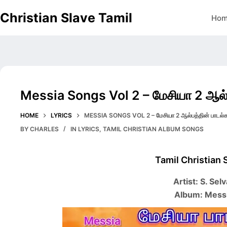
Skip
Christian Slave Tamil
Ho
to
content
Messia Songs Vol 2 – மேசியா 2 ஆல்ப
HOME
LYRICS
MESSIA SONGS VOL 2 – மேசியா 2 ஆல்பத்தின் பாடல்க
BY
CHARLES
IN
LYRICS
,
TAMIL CHRISTIAN ALBUM SONGS
Tamil Christian 
Artist: S. Se
Album: Messi