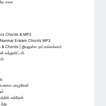
ாவே சகல
rics Chords & MP3
ha Nanmai Eralam Chords MP3
 & Chords | ஜீவனுள்ள நாட்களெல்லாம்
 வந்துவிட்டார்
ோம்
்த
ேசுவை புகழுவேன்
ம்
த்தில் வந்தேன்
ந்து