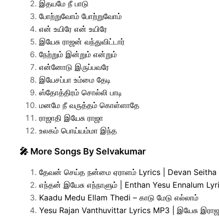
இதயமே நீ பாடு
போற்றுவோம் போற்றுவோம்
என் உயிரே என் உயிரே
இயேசு ராஜன் வந்துவிட்டார்
நேற்றும் இன்றும் என்றும்
என்னோடு இருப்பவரே
இயேசப்பா உம்மை தேடி
ஸ்தோத்திரம் சொல்லி பாடி
மனமே நீ வருத்தம் கொள்ளாதே
ராஜாதி இயேசு ராஜா
உலகம் பொய்யம்மா இந்த
🎤 More Songs By Selvakumar
தேவன் செய்த நன்மை ஏராளம் Lyrics | Devan Seit
எந்தன் இயேசு எந்நாளும் | Enthan Yesu Ennalum Ly
Kaadu Medu Ellam Thedi – காடு மேடு எல்லாம்
Yesu Rajan Vanthuvittar Lyrics MP3 | இயேசு இராஜன்