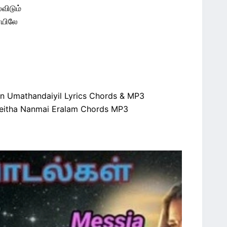
விடும்
ையிலே
n Umathandaiyil Lyrics Chords & MP3
Seitha Nanmai Eralam Chords MP3