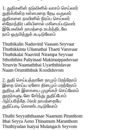
1. துதிகளின் நடுவினில் வாசம் செய்வார்
துதிக்கின்ற உள்ளமதை தேடி வருவார்
துதிகளை நாவினில் நிரம்ப செய்வார்
ஸ்தோத்திர பலியினால் மகிமைப்படுவார்
இயேசுவின் நாமத்தை உயர்த்திடவே
நாம் ஒருமித்துக் கூடிடுவோம்
Thuthikalin Naduvinil Vaasam Seyvaar
Thuthikkinta Ullamathai Thaeti Varuvaar
Thuthikalai Naavinil Nirampa Seyvaar
Sthoththira Paliyinaal Makimaippaduvaar
Yesuvin Naamaththai Uyarththidavae
Naam Orumiththuk Koodiduvom
2. துதி செய்யத்தானே நாமும் பிறந்தோம்
இதை செய்ய ஏனோ தினமும் மறந்தோம்
துதியுடன் இசையை முழங்கச் செய்வோம்
தூதர்களுடனே சேர்ந்து துதிப்போம்
ஆர்ப்பரித்தே அவர் நாமத்தையே
துதிப்பாடி கொண்டாடிடுவோம்
Thuthi Seyyaththaanae Naamum Piranthom
Ithai Seyya Aeno Thinamum Maranthom
Thuthiyudan Isaiyai Mulangach Seyvom