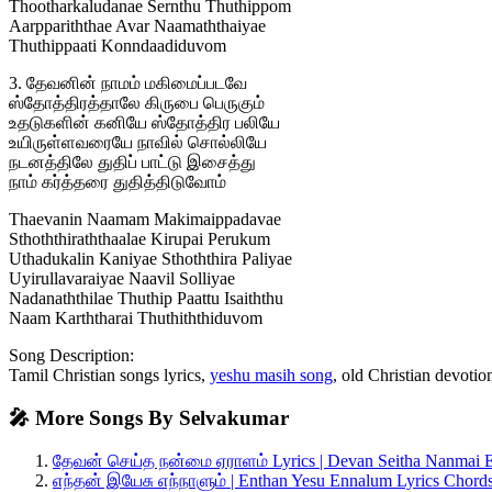
Thootharkaludanae Sernthu Thuthippom
Aarppariththae Avar Naamaththaiyae
Thuthippaati Konndaadiduvom
3. தேவனின் நாமம் மகிமைப்படவே
ஸ்தோத்திரத்தாலே கிருபை பெருகும்
உதடுகளின் கனியே ஸ்தோத்திர பலியே
உயிருள்ளவரையே நாவில் சொல்லியே
நடனத்திலே துதிப் பாட்டு இசைத்து
நாம் கர்த்தரை துதித்திடுவோம்
Thaevanin Naamam Makimaippadavae
Sthoththiraththaalae Kirupai Perukum
Uthadukalin Kaniyae Sthoththira Paliyae
Uyirullavaraiyae Naavil Solliyae
Nadanaththilae Thuthip Paattu Isaiththu
Naam Karththarai Thuthiththiduvom
Song Description:
Tamil Christian songs lyrics,
yeshu masih song
, old Christian devotio
🎤 More Songs By Selvakumar
தேவன் செய்த நன்மை ஏராளம் Lyrics | Devan Seitha Nanmai 
எந்தன் இயேசு எந்நாளும் | Enthan Yesu Ennalum Lyrics Chor