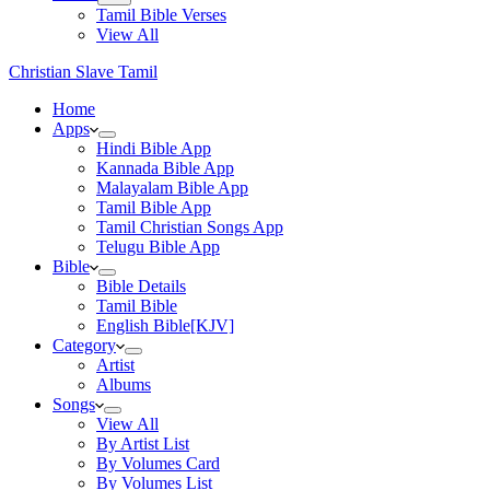
Tamil Bible Verses
View All
Christian Slave Tamil
Home
Apps
Hindi Bible App
Kannada Bible App
Malayalam Bible App
Tamil Bible App
Tamil Christian Songs App
Telugu Bible App
Bible
Bible Details
Tamil Bible
English Bible[KJV]
Category
Artist
Albums
Songs
View All
By Artist List
By Volumes Card
By Volumes List