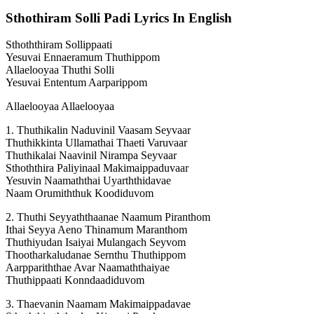
Sthothiram Solli Padi Lyrics In English
Sthoththiram Sollippaati
Yesuvai Ennaeramum Thuthippom
Allaelooyaa Thuthi Solli
Yesuvai Ententum Aarparippom
Allaelooyaa Allaelooyaa
1. Thuthikalin Naduvinil Vaasam Seyvaar
Thuthikkinta Ullamathai Thaeti Varuvaar
Thuthikalai Naavinil Nirampa Seyvaar
Sthoththira Paliyinaal Makimaippaduvaar
Yesuvin Naamaththai Uyarththidavae
Naam Orumiththuk Koodiduvom
2. Thuthi Seyyaththaanae Naamum Piranthom
Ithai Seyya Aeno Thinamum Maranthom
Thuthiyudan Isaiyai Mulangach Seyvom
Thootharkaludanae Sernthu Thuthippom
Aarppariththae Avar Naamaththaiyae
Thuthippaati Konndaadiduvom
3. Thaevanin Naamam Makimaippadavae