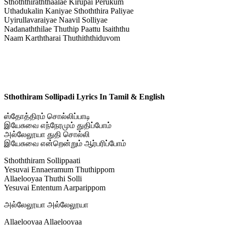
Sthoththiraththaalae Kirupai Perukum
Uthadukalin Kaniyae Sthoththira Paliyae
Uyirullavaraiyae Naavil Solliyae
Nadanaththilae Thuthip Paattu Isaiththu
Naam Karththarai Thuthiththiduvom
Sthothiram Sollipadi Lyrics In Tamil & English
ஸ்தோத்திரம் சொல்லிப்பாடி
இயேசுவை எந்நேரமும் துதிப்போம்
அல்லேலூயா துதி சொல்லி
இயேசுவை என்றென்றும் ஆர்பரிப்போம்
Sthoththiram Sollippaati
Yesuvai Ennaeramum Thuthippom
Allaelooyaa Thuthi Solli
Yesuvai Ententum Aarparippom
அல்லேலூயா அல்லேலூயா
Allaelooyaa Allaelooyaa