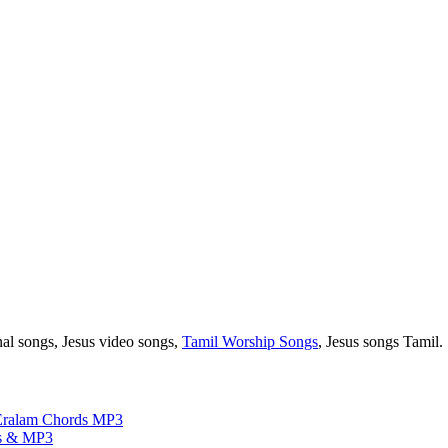
nal songs, Jesus video songs,
Tamil Worship Songs
, Jesus songs Tamil.
Eralam Chords MP3
ds & MP3