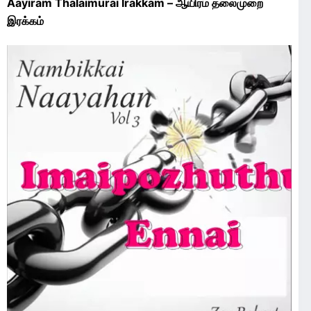
Aayiram Thalaimurai Irakkam – ஆயிரம் தலைமுறை
இரக்கம்