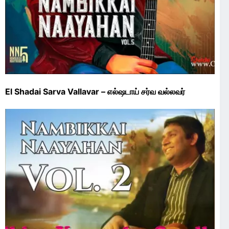
El Shadai Sarva Vallavar – எல்ஷடாய் சர்வ வல்லவர்