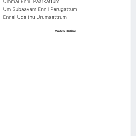
Ummai Ennil Paarkattum
Um Subaavam Ennil Perugattum
Ennai Udaithu Urumaattrum
Watch Online