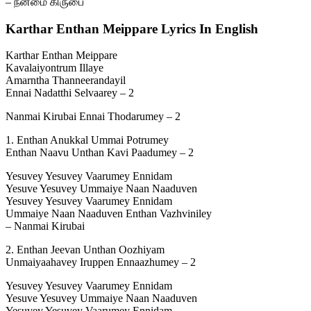
– நன்மை கிருபை
Karthar Enthan Meippare Lyrics In English
Karthar Enthan Meippare
Kavalaiyontrum Illaye
Amarntha Thanneerandayil
Ennai Nadatthi Selvaarey – 2
Nanmai Kirubai Ennai Thodarumey – 2
1. Enthan Anukkal Ummai Potrumey
Enthan Naavu Unthan Kavi Paadumey – 2
Yesuvey Yesuvey Vaarumey Ennidam
Yesuve Yesuvey Ummaiye Naan Naaduven
Yesuvey Yesuvey Vaarumey Ennidam
Ummaiye Naan Naaduven Enthan Vazhviniley
– Nanmai Kirubai
2. Enthan Jeevan Unthan Oozhiyam
Unmaiyaahavey Iruppen Ennaazhumey – 2
Yesuvey Yesuvey Vaarumey Ennidam
Yesuve Yesuvey Ummaiye Naan Naaduven
Yesuvey Yesuvey Vaarumey Ennidam