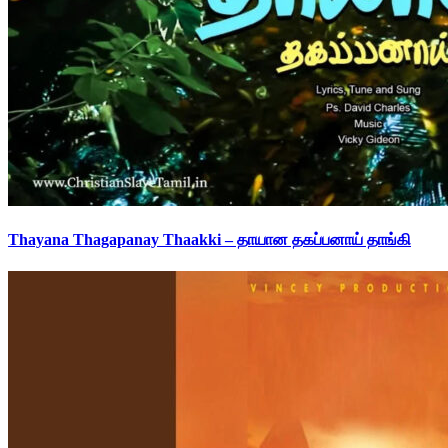
Thayana Thagapanay Thaakki – தாயான தகப்பனாய் தாங்கி