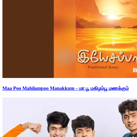
Maa Poo Mahilampoo Manakkum – மா பூ மகிழம்பூ மணக்கும்