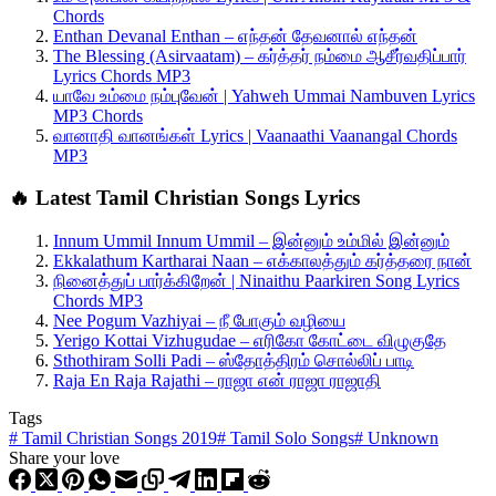
Chords
Enthan Devanal Enthan – எந்தன் தேவனால் எந்தன்
The Blessing (Asirvaatam) – கர்த்தர் நம்மை ஆசீர்வதிப்பார்
Lyrics Chords MP3
யாவே உம்மை நம்புவேன் | Yahweh Ummai Nambuven Lyrics
MP3 Chords
வானாதி வானங்கள் Lyrics | Vaanaathi Vaanangal Chords
MP3
🔥 Latest Tamil Christian Songs Lyrics
Innum Ummil Innum Ummil – இன்னும் உம்மில் இன்னும்
Ekkalathum Kartharai Naan – எக்காலத்தும் கர்த்தரை நான்
நினைத்துப் பார்க்கிறேன் | Ninaithu Paarkiren Song Lyrics
Chords MP3
Nee Pogum Vazhiyai – நீ போகும் வழியை
Yerigo Kottai Vizhugudae – எரிகோ கோட்டை விழுகுதே
Sthothiram Solli Padi – ஸ்தோத்திரம் சொல்லிப் பாடி
Raja En Raja Rajathi – ராஜா என் ராஜா ராஜாதி
Tags
#
Tamil Christian Songs 2019
#
Tamil Solo Songs
#
Unknown
Share your love