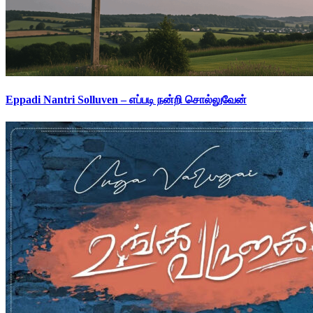
Eppadi Nantri Solluven – எப்படி நன்றி சொல்லுவேன்