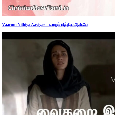
Vaarum Nithiya Aaviyae – வாரும் நித்திய ஆவியே