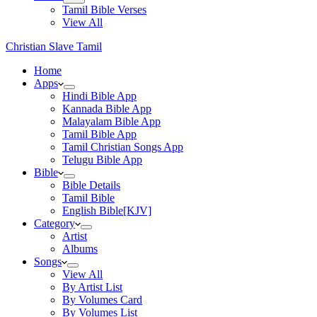
Tamil Bible Verses
View All
Christian Slave Tamil
Home
Apps
Hindi Bible App
Kannada Bible App
Malayalam Bible App
Tamil Bible App
Tamil Christian Songs App
Telugu Bible App
Bible
Bible Details
Tamil Bible
English Bible[KJV]
Category
Artist
Albums
Songs
View All
By Artist List
By Volumes Card
By Volumes List