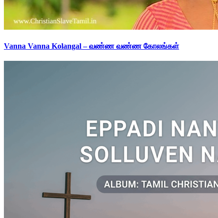
Vanna Vanna Kolangal – வண்ண வண்ண கோலங்கள்