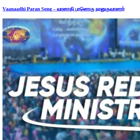
Vaanaadhi Paran Song – வானாதி பரனொரு நரனுருவானார்