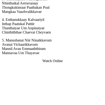
Nhinthaikal Aerravaraay
Thongkukinraar Paathakan Poal
Mangkaa Vaazhvalikkavae
4. Enthanukkaay Kalvaariyil
Inthap Paatukal Pattiir
Thanthaiyae Um Anpinaiyae
Chinthiththae Chaevai Cheyvaen
5. Manushanai Niir Ninaikkavum
Avanai Vichaarikkavum
Mannil Avan Emmaaththiram
Mannavaa Um Thayavae
Watch Online