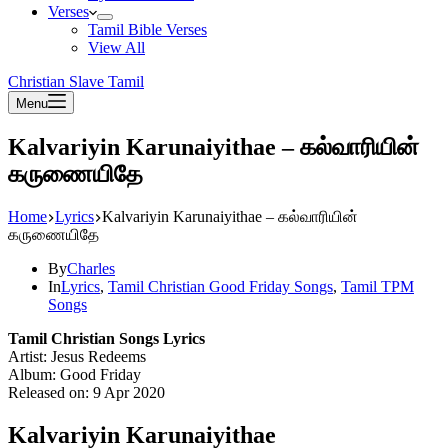
Verses
Tamil Bible Verses
View All
Christian Slave Tamil
Menu
Kalvariyin Karunaiyithae – கல்வாரியின்
கருணையிதே
Home
Lyrics
Kalvariyin Karunaiyithae – கல்வாரியின்
கருணையிதே
By
Charles
In
Lyrics
,
Tamil Christian Good Friday Songs
,
Tamil TPM
Songs
Tamil Christian Songs Lyrics
Artist: Jesus Redeems
Album: Good Friday
Released on: 9 Apr 2020
Kalvariyin Karunaiyithae