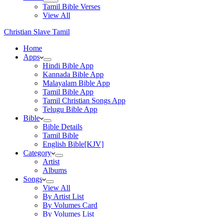
Tamil Bible Verses
View All
Christian Slave Tamil
Home
Apps
Hindi Bible App
Kannada Bible App
Malayalam Bible App
Tamil Bible App
Tamil Christian Songs App
Telugu Bible App
Bible
Bible Details
Tamil Bible
English Bible[KJV]
Category
Artist
Albums
Songs
View All
By Artist List
By Volumes Card
By Volumes List