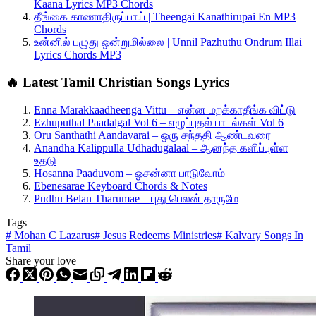
Kaana Lyrics MP3 Chords
தீங்கை காணாதிருப்பாய் | Theengai Kanathirupai En MP3
Chords
உன்னில் பழுது ஒன்றுமில்லை | Unnil Pazhuthu Ondrum Illai
Lyrics Chords MP3
🔥 Latest Tamil Christian Songs Lyrics
Enna Marakkaadheenga Vittu – என்ன மறக்காதீங்க விட்டு
Ezhuputhal Paadalgal Vol 6 – எழுப்புதல் பாடல்கள் Vol 6
Oru Santhathi Aandavarai – ஒரு சந்ததி ஆண்டவரை
Anandha Kalippulla Udhadugalaal – ஆனந்த களிப்புள்ள
உதடு
Hosanna Paaduvom – ஓசன்னா பாடுவோம்
Ebenesarae Keyboard Chords & Notes
Pudhu Belan Tharumae – புது பெலன் தாருமே
Tags
#
Mohan C Lazarus
#
Jesus Redeems Ministries
#
Kalvary Songs In
Tamil
Share your love