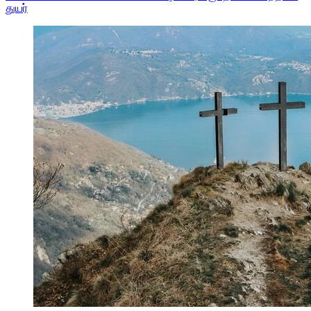
துயர்