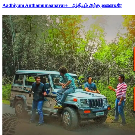
Aadhiyum Anthamumaanavare – ஆதியும் அந்தமுமானவரே