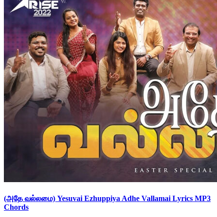
(அதே வல்லமை) Yesuvai Ezhuppiya Adhe Vallamai Lyrics MP3
Chords