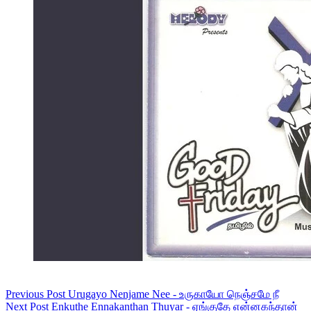
Previous
Post
Urugayo Nenjame Nee - உருகாயோ நெஞ்சமே நீ
Next
Post
Enkuthe Ennakanthan Thuyar - ஏங்குதே என்னகந்தான்