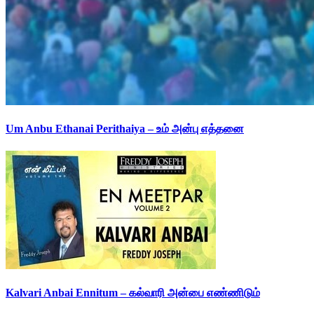
Um Anbu Ethanai Perithaiya – உம் அன்பு எத்தனை
Kalvari Anbai Ennitum – கல்வாரி அன்பை எண்ணிடும்