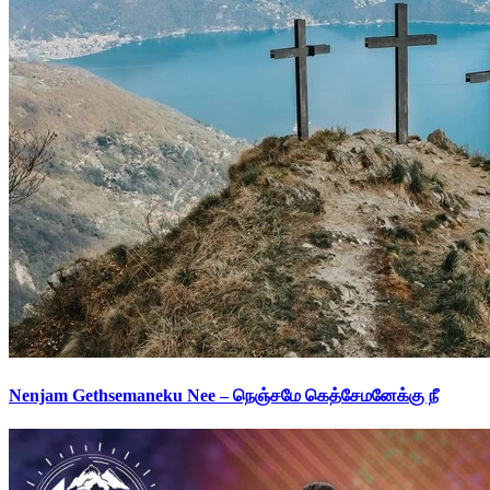
Nenjam Gethsemaneku Nee – நெஞ்சமே கெத்சேமனேக்கு நீ