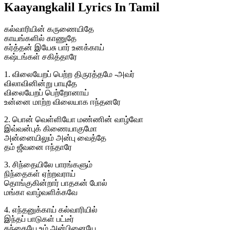
Kaayangkalil Lyrics In Tamil
கல்வாரியின் கருணையிதே
காயங்களில் காணுதே
கர்த்தன் இயேசு பார் உனக்காய்
கஷ்டங்கள் சகித்தாரே
1. விலையேறப் பெற்ற திருரத்தமே -அவர்
விலாவினின்று பாயுதே
விலையேறப் பெற்றோனாய்
உன்னை மாற்ற விலையாக ஈந்தனரே
2. பொன் வெள்ளியோ மண்ணின் வாழ்வோ
இவ்வன்புக் கிணையாகுமோ
அன்னையிலும் அன்பு வைத்தே
தம் ஜீவனை ஈந்தாரே
3. சிந்தையிலே பாரங்களும்
நிந்தைகள் ஏற்றவராய்
தொங்குகின்றார் பாதகன் போல்
மங்கா வாழ்வளிக்கவே
4. எந்தனுக்காய் கல்வாரியில்
இந்தப் பாடுகள் பட்டீர்
தந்தையே உம் அன்பினையே