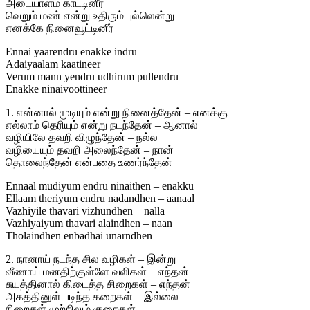
அடையாளம் காட்டினீர்
வெறும் மண் என்று உதிரும் புல்லென்று
எனக்கே நினைவூட்டினீர்
Ennai yaarendru enakke indru
Adaiyaalam kaatineer
Verum mann yendru udhirum pullendru
Enakke ninaivoottineer
1. என்னால் முடியும் என்று நினைத்தேன் – எனக்கு
எல்லாம் தெரியும் என்று நடந்தேன் – ஆனால்
வழியிலே தவறி விழுந்தேன் – நல்ல
வழியையும் தவறி அலைந்தேன் – நான்
தொலைந்தேன் என்பதை உணர்ந்தேன்
Ennaal mudiyum endru ninaithen – enakku
Ellaam theriyum endru nadandhen – aanaal
Vazhiyile thavari vizhundhen – nalla
Vazhiyaiyum thavari alaindhen – naan
Tholaindhen enbadhai unarndhen
2. நானாய் நடந்த சில வழிகள் – இன்று
வீணாய் மனதிற்குள்ளே வலிகள் – எந்தன்
சுயத்தினால் கிடைத்த சிறைகள் – எந்தன்
அகத்தினுள் படிந்த கறைகள் – இல்லை
நிறைகள் முற்றிலும் குறைகள்