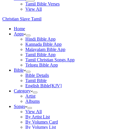
Tamil Bible Verses
View All
Christian Slave Tamil
Home
Apps
Hindi Bible App
Kannada Bible App
Malayalam Bible App
Tamil Bible App
Tamil Christian Songs App
Telugu Bible App
Bible
Bible Details
Tamil Bible
English Bible[KJV]
Category
Artist
Albums
Songs
View All
By Artist List
By Volumes Card
By Volumes List