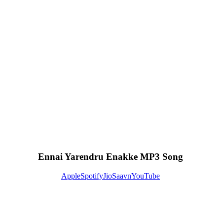
Ennai Yarendru Enakke MP3 Song
Apple
Spotify
JioSaavn
YouTube