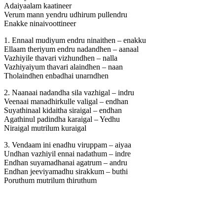
Adaiyaalam kaatineer
Verum mann yendru udhirum pullendru
Enakke ninaivoottineer
1. Ennaal mudiyum endru ninaithen – enakku
Ellaam theriyum endru nadandhen – aanaal
Vazhiyile thavari vizhundhen – nalla
Vazhiyaiyum thavari alaindhen – naan
Tholaindhen enbadhai unarndhen
2. Naanaai nadandha sila vazhigal – indru
Veenaai manadhirkulle valigal – endhan
Suyathinaal kidaitha siraigal – endhan
Agathinul padindha karaigal – Yedhu
Niraigal mutrilum kuraigal
3. Vendaam ini enadhu viruppam – aiyaa
Undhan vazhiyil ennai nadathum – indre
Endhan suyamadhanai agatrum – andru
Endhan jeeviyamadhu sirakkum – buthi
Poruthum mutrilum thiruthum