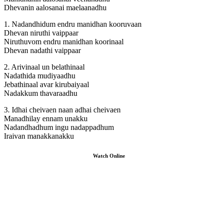
Dhevanin aalosanai maelaanadhu
1. Nadandhidum endru manidhan kooruvaan
Dhevan niruthi vaippaar
Niruthuvom endru manidhan koorinaal
Dhevan nadathi vaippaar
2. Arivinaal un belathinaal
Nadathida mudiyaadhu
Jebathinaal avar kirubaiyaal
Nadakkum thavaraadhu
3. Idhai cheivaen naan adhai cheivaen
Manadhilay ennam unakku
Nadandhadhum ingu nadappadhum
Iraivan manakkanakku
Watch Online