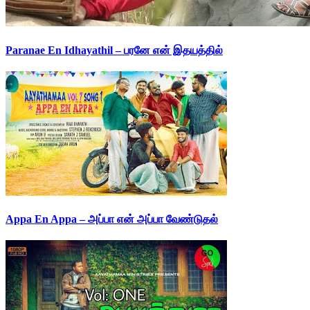
Paranae En Idhayathil – பரனே என் இதயத்தில்
Appa En Appa – அப்பா என் அப்பா வேண்டுதல்