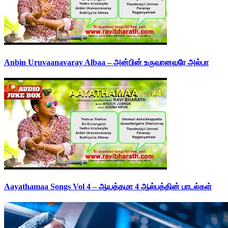
Anbin Uruvaanavaray Albaa – அன்பின் உருவானவரே அல்பா
Aayathamaa Songs Vol 4 – ஆயத்தமா 4 ஆல்பத்தின் பாடல்கள்