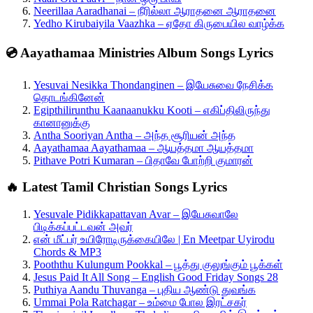
Neerillaa Aaradhanai – நீரில்லா ஆராதனை ஆராதனை
Yedho Kirubaiyila Vaazhka – ஏதோ கிருபையில வாழ்க்க
💿 Aayathamaa Ministries Album Songs Lyrics
Yesuvai Nesikka Thondanginen – இயேசுவை நேசிக்க
தொடங்கினேன்
Egipthilirunthu Kaanaanukku Kooti – எகிப்திலிருந்து
கானானுக்கு
Antha Sooriyan Antha – அந்த சூரியன் அந்த
Aayathamaa Aayathamaa – ஆயத்தமா ஆயத்தமா
Pithave Potri Kumaran – பிதாவே போற்றி குமாரன்
🔥 Latest Tamil Christian Songs Lyrics
Yesuvale Pidikkapattavan Avar – இயேசுவாலே
பிடிக்கப்பட்டவன் அவர்
என் மீட்பர் உயிரோடிருக்கையிலே | En Meetpar Uyirodu
Chords & MP3
Pooththu Kulungum Pookkal – பூத்து குலுங்கும் பூக்கள்
Jesus Paid It All Song – English Good Friday Songs 28
Puthiya Aandu Thuvanga – புதிய ஆண்டு துவங்க
Ummai Pola Ratchagar – உம்மை போல இரட்சகர்