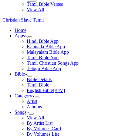
Tamil Bible Verses
View All
Christian Slave Tamil
Home
Apps
Hindi Bible App
Kannada Bible App
Malayalam Bible App
Tamil Bible App
Tamil Christian Songs App
Telugu Bible App
Bible
Bible Details
Tamil Bible
English Bible[KJV]
Category
Artist
Albums
Songs
View All
By Artist List
By Volumes Card
By Volumes List