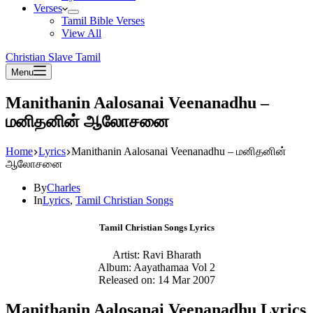
Verses
Tamil Bible Verses
View All
Christian Slave Tamil
Menu
Manithanin Aalosanai Veenanadhu –
மனிதனின் ஆலோசனை
Home
Lyrics
Manithanin Aalosanai Veenanadhu – மனிதனின்
ஆலோசனை
By
Charles
In
Lyrics
,
Tamil Christian Songs
Tamil Christian Songs Lyrics
Artist: Ravi Bharath
Album: Aayathamaa Vol 2
Released on: 14 Mar 2007
Manithanin Aalosanai Veenanadhu Lyrics