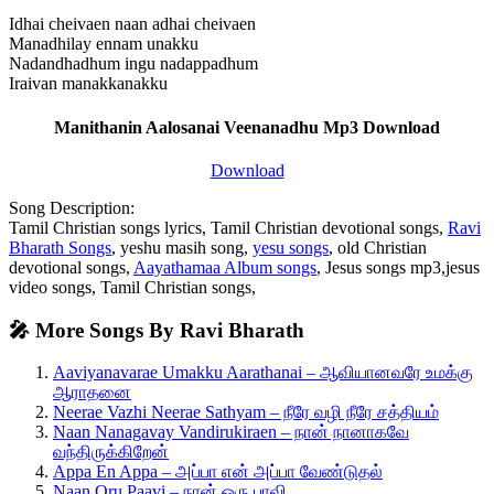
Idhai cheivaen naan adhai cheivaen
Manadhilay ennam unakku
Nadandhadhum ingu nadappadhum
Iraivan manakkanakku
Manithanin Aalosanai Veenanadhu Mp3 Download
Download
Song Description:
Tamil Christian songs lyrics, Tamil Christian devotional songs,
Ravi
Bharath Songs
, yeshu masih song,
yesu songs
, old Christian
devotional songs,
Aayathamaa Album songs
, Jesus songs mp3,jesus
video songs, Tamil Christian songs,
🎤 More Songs By Ravi Bharath
Aaviyanavarae Umakku Aarathanai – ஆவியானவரே உமக்கு
ஆராதனை
Neerae Vazhi Neerae Sathyam – நீரே வழி நீரே சத்தியம்
Naan Nanagavay Vandirukiraen – நான் நானாகவே
வந்திருக்கிறேன்
Appa En Appa – அப்பா என் அப்பா வேண்டுதல்
Naan Oru Paavi – நான் ஒரு பாவி