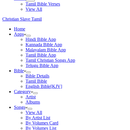
Tamil Bible Verses
View All
Christian Slave Tamil
Home
Apps
Hindi Bible App
Kannada Bible App
Malayalam Bible App
Tamil Bible App
Tamil Christian Songs App
Telugu Bible App
Bible
Bible Details
Tamil Bible
English Bible[KJV]
Category
Artist
Albums
Songs
View All
By Artist List
By Volumes Card
By Volumes List