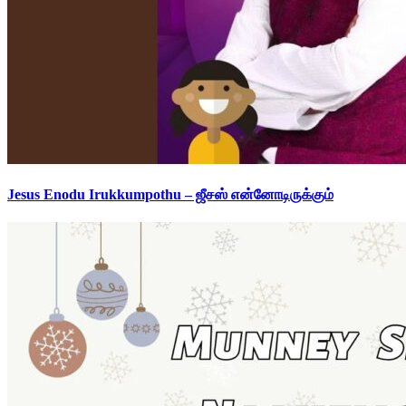
Jesus Enodu Irukkumpothu – ஜீசஸ் என்னோடிருக்கும்