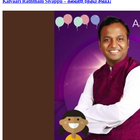
Kalvaari Raththam Sivappu – கல்வாரி ரத்தம் சிவப்பு