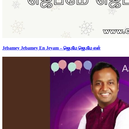
Jebamey Jebamey En Jeyam – ஜெபமே ஜெபமே என்