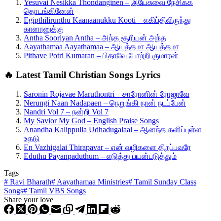
Yesuvai Nesikka Thondanginen – இயேசுவை நேசிக்க
தொடங்கினேன்
Egipthilirunthu Kaanaanukku Kooti – எகிப்திலிருந்து
கானானுக்கு
Antha Sooriyan Antha – அந்த சூரியன் அந்த
Aayathamaa Aayathamaa – ஆயத்தமா ஆயத்தமா
Pithave Potri Kumaran – பிதாவே போற்றி குமாரன்
🔥 Latest Tamil Christian Songs Lyrics
Saronin Rojavae Maruthontri – சாரோனின் ரோஜாவே
Nerungi Naan Nadapaen – நெறுங்கி நான் நடப்பேன்
Nandri Vol 7 – நன்றி Vol 7
My Savior My God – English Praise Songs
Anandha Kalippulla Udhadugalaal – ஆனந்த களிப்புள்ள
உதடு
En Vazhigalai Thirapavar – என் வழிகளை திறப்பவரே
Eduthu Payanpaduthum – எடுத்து பயன்படுத்தும்
Tags
#
Ravi Bharath
#
Aayathamaa Ministries
#
Tamil Sunday Class
Songs
#
Tamil VBS Songs
Share your love