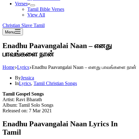
Verses
Tamil Bible Verses
View All
Christian Slave Tamil
Menu
Enadhu Paavangalai Naan – எனது
பாவங்களை நான்
Home
Lyrics
Enadhu Paavangalai Naan – எனது பாவங்களை நான்
By
Jessica
In
Lyrics
,
Tamil Christian Songs
Tamil Gospel Songs
Artist: Ravi Bharath
Album: Tamil Solo Songs
Released on: 7 Mar 2021
Enadhu Paavangalai Naan Lyrics In
Tamil