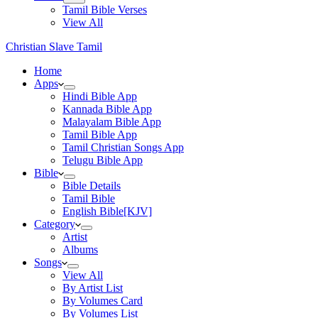
Tamil Bible Verses
View All
Christian Slave Tamil
Home
Apps
Hindi Bible App
Kannada Bible App
Malayalam Bible App
Tamil Bible App
Tamil Christian Songs App
Telugu Bible App
Bible
Bible Details
Tamil Bible
English Bible[KJV]
Category
Artist
Albums
Songs
View All
By Artist List
By Volumes Card
By Volumes List