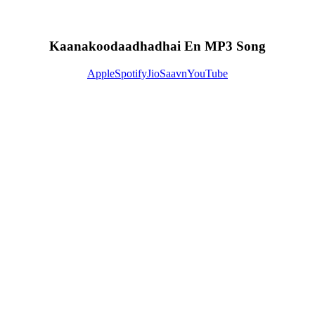
Kaanakoodaadhadhai En MP3 Song
Apple
Spotify
JioSaavn
YouTube