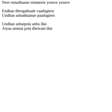
Neer ennaithaane ennineere yesuve yesuve
Endhan dhrogathaale vaadugiren
Undhan anbaithaanae paadugiren
Undhan anbaipola anbu illai
Aiyaa ummai pola dheivam illai