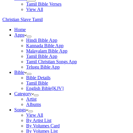
Tamil Bible Verses
View All
Christian Slave Tamil
Home
Apps
Hindi Bible App
Kannada Bible App
Malayalam Bible App
Tamil Bible App
Tamil Christian Songs App
Telugu Bible App
Bible
Bible Details
Tamil Bible
English Bible[KJV]
Category
Artist
Albums
Songs
View All
By Artist List
By Volumes Card
By Volumes List