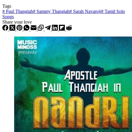
Tags
#
Paul Thangiah
#
Sammy Thangiah
#
Sarah Navaroji
#
Tamil Solo
Songs
Share your love