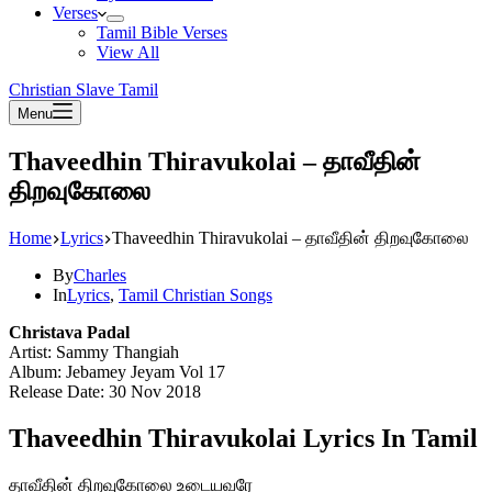
Verses
Tamil Bible Verses
View All
Christian Slave Tamil
Menu
Thaveedhin Thiravukolai – தாவீதின்
திறவுகோலை
Home
Lyrics
Thaveedhin Thiravukolai – தாவீதின் திறவுகோலை
By
Charles
In
Lyrics
,
Tamil Christian Songs
Christava Padal
Artist: Sammy Thangiah
Album: Jebamey Jeyam Vol 17
Release Date: 30 Nov 2018
Thaveedhin Thiravukolai Lyrics In Tamil
தாவீதின் திறவுகோலை உடையவரே