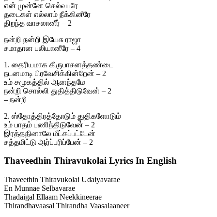
என் முன்னே செல்வபரே
தடைகள் எல்லாம் நீக்கினீரே
திறந்த வாசலானீர் – 2
நன்றி நன்றி இயேசு ராஜா
சமாதான பலியானீரே – 4
1. தைரியமாக கிருபாசனத்தண்டை
நடனமாடி பிரவேசிக்கின்றேன் – 2
உம் சமூகத்தில் ஆனந்தமே
நன்றி சொல்லி துதித்திடுவேன் – 2
– நன்றி
2. ஸ்தோத்திரத்தோடும் துதிகளோடும்
உம் பாதம் பணிந்திடுவேன் – 2
இரத்ததினாலே மீட்கப்பட்டேன்
சத்தமிட்டு ஆர்ப்பரிப்பேன் – 2
Thaveedhin Thiravukolai Lyrics In English
Thaveethin Thiravukolai Udaiyavarae
En Munnae Selbavarae
Thadaigal Ellaam Neekkineerae
Thirandhavaasal Thirandha Vaasalaaneer