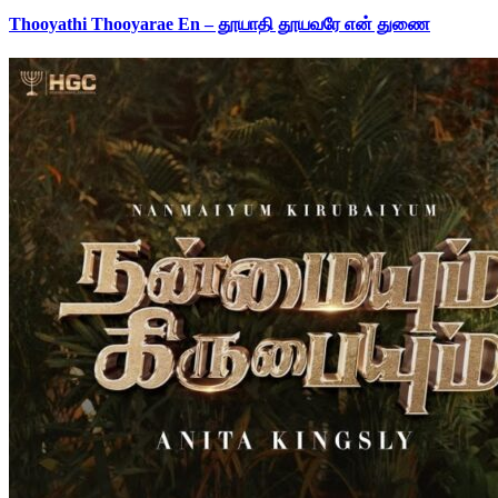
Thooyathi Thooyarae En – தூயாதி தூயவரே என் துணை