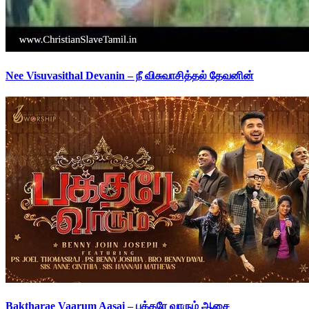
Nee Visuvasithal Devanin – நீ விசுவாசித்தல் தேவனின்
Baktharae Vaarum Aasai – பக்தரே வாரும் ஆசை