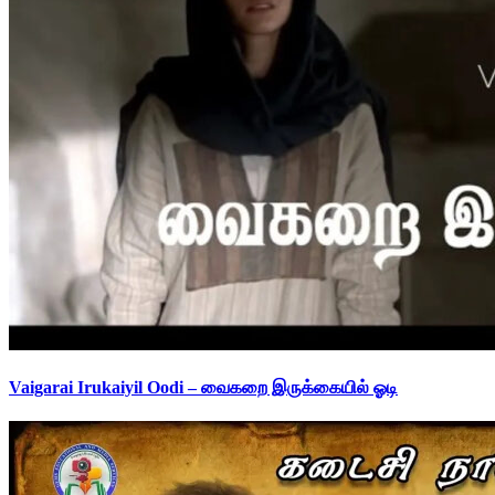
Vaigarai Irukaiyil Oodi – வைகறை இருக்கையில் ஓடி