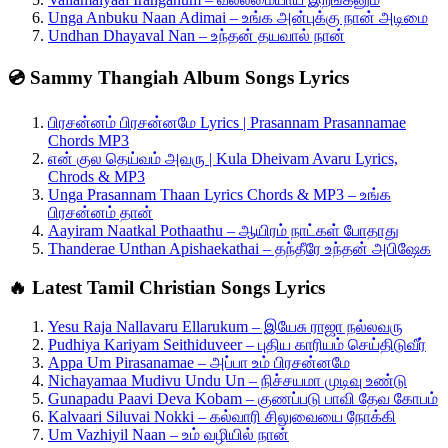
Unga Anbuku Naan Adimai – உங்க அன்புக்கு நான் அடிமை
Undhan Dhayaval Nan – உந்தன் தயவால் நான்
💿 Sammy Thangiah Album Songs Lyrics
பிரசன்னம் பிரசன்னமே Lyrics | Prasannam Prasannamae
Chords MP3
என் குல தெய்வம் அவரு | Kula Dheivam Avaru Lyrics,
Chrods & MP3
Unga Prasannam Thaan Lyrics Chords & MP3 – உங்க
பிரசன்னம் தான்
Aayiram Naatkal Pothaathu – ஆயிரம் நாட்கள் போதாது
Thanderae Unthan Apishaekathai – தந்தீரே உந்தன் அபிஷேக
🔥 Latest Tamil Christian Songs Lyrics
Yesu Raja Nallavaru Ellarukum – இயேசு ராஜா நல்லவரு
Pudhiya Kariyam Seithiduveer – புதிய காரியம் செய்திடுவீர்
Appa Um Pirasanamae – அப்பா உம் பிரசன்னமே
Nichayamaa Mudivu Undu Un – நிச்சயமா முடிவு உண்டு
Gunapadu Paavi Deva Kobam – குணப்படு பாவி தேவ கோபம்
Kalvaari Siluvai Nokki – கல்வாரி சிலுவையை நோக்கி
Um Vazhiyil Naan – உம் வழியில் நான்