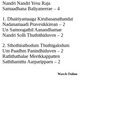
Nandri Nandri Yesu Raja
Samaadhana Baliyaneerae – 4
1. Dhairiyamaaga Kirubasanathandai
Nadanamaadi Pravesikkirean – 2
Un Samoogathil Aanandhamae
Nandri Solli Thuthithiduven – 2
2. Sthothirathodum Thuthigalodum
Um Paadhm Panindhiduven – 2
Raththathalae Meetkkappatten
Saththamittu Aarparippaen – 2
Watch Online